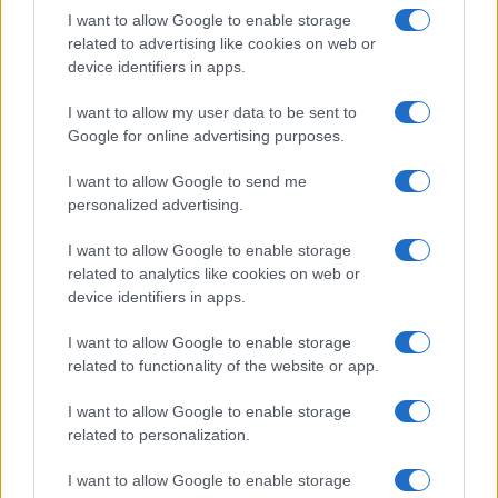
I want to allow Google to enable storage
related to advertising like cookies on web or
device identifiers in apps.
Petróleo Brent cai 8.46% e arrasta commodities em queda
I want to allow my user data to be sent to
generalizada
Google for online advertising purposes.
Rafael Oliveira · 4 ago 2026
I want to allow Google to send me
personalized advertising.
I want to allow Google to enable storage
COTAÇÕES CRYPTO
related to analytics like cookies on web or
device identifiers in apps.
Nome
Preço
I want to allow Google to enable storage
related to functionality of the website or app.
$83,270.00
Kinza Babylon Staked BTC
(KBTC)
I want to allow Google to enable storage
related to personalization.
$4,205.78
Eureka Bridged PAX Gold (Terra
I want to allow Google to enable storage
(PAXG)