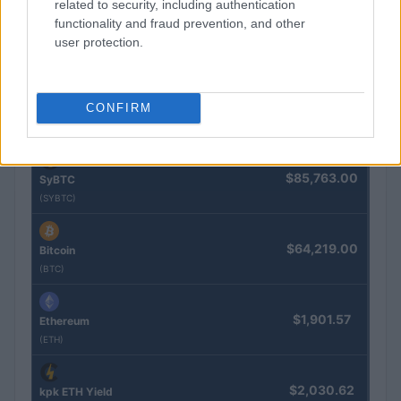
related to security, including authentication
functionality and fraud prevention, and other
$0.022
JDB
user protection.
(JDB)
$2,034.90
CONFIRM
kpk ETH Prime
(KPK ETH PRIME)
$85,763.00
SyBTC
(SYBTC)
$64,219.00
Bitcoin
(BTC)
$1,901.57
Ethereum
(ETH)
$2,030.62
kpk ETH Yield