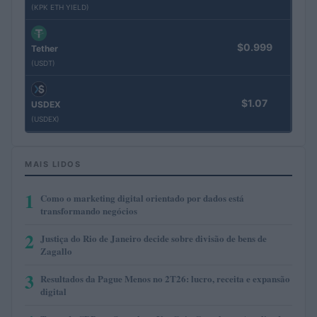
(KPK ETH YIELD)
$0.999
Tether
(USDT)
$1.07
USDEX
(USDEX)
MAIS LIDOS
1
Como o marketing digital orientado por dados está
transformando negócios
2
Justiça do Rio de Janeiro decide sobre divisão de bens de
Zagallo
3
Resultados da Pague Menos no 2T26: lucro, receita e expansão
digital