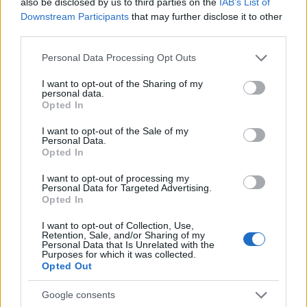
also be disclosed by us to third parties on the
IAB’s List of
Downstream Participants
that may further disclose it to other
third parties.
Please note that this website/app uses one or more Google
Personal Data Processing Opt Outs
services and may gather and store information including but
not limited to your visit or usage behaviour. You may click to
I want to opt-out of the Sharing of my
personal data.
grant or deny consent to Google and its third-party tags to
Opted In
use your data for below specified purposes in below Google
Tensões diplomáticas entre Brasil e Argentina: o que está em
consent section.
I want to opt-out of the Sale of my
jogo
Personal Data.
Opted In
Rafael Oliveira · 4 ago 2026
I want to opt-out of processing my
NÃO CLASSIFICADO
Personal Data for Targeted Advertising.
Opted In
I want to opt-out of Collection, Use,
Retention, Sale, and/or Sharing of my
Personal Data that Is Unrelated with the
Purposes for which it was collected.
Opted Out
Google consents