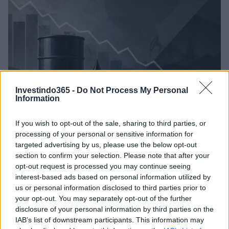
Investindo365 -
Do Not Process My Personal
Information
If you wish to opt-out of the sale, sharing to third parties, or
processing of your personal or sensitive information for
Petróleo Brent cai 8.3% e arrasta commodities em agosto de
2026
targeted advertising by us, please use the below opt-out
section to confirm your selection. Please note that after your
Rafael Oliveira · 6 ago 2026
opt-out request is processed you may continue seeing
interest-based ads based on personal information utilized by
NÃO CLASSIFICADO
us or personal information disclosed to third parties prior to
your opt-out. You may separately opt-out of the further
disclosure of your personal information by third parties on the
IAB’s list of downstream participants. This information may