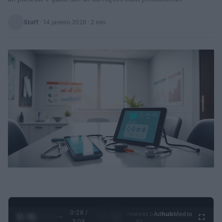
Staff
·
14 janeiro 2026
· 2 min
0:28 /
Ad
hub
Media
POWERED
1
/
4
3:09
BY