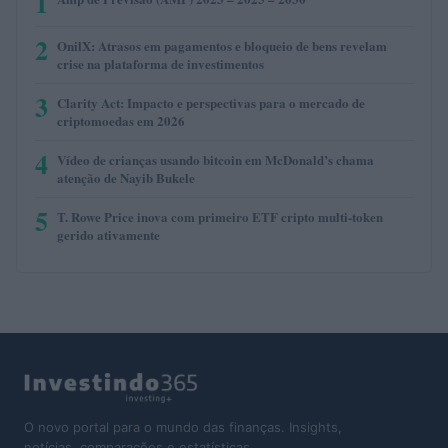
1
2
OnilX: Atrasos em pagamentos e bloqueio de bens revelam
crise na plataforma de investimentos
3
Clarity Act: Impacto e perspectivas para o mercado de
criptomoedas em 2026
4
Vídeo de crianças usando bitcoin em McDonald’s chama
atenção de Nayib Bukele
5
T. Rowe Price inova com primeiro ETF cripto multi-token
gerido ativamente
O novo portal para o mundo das finanças. Insights,
notícias, comparações e estatísticas.