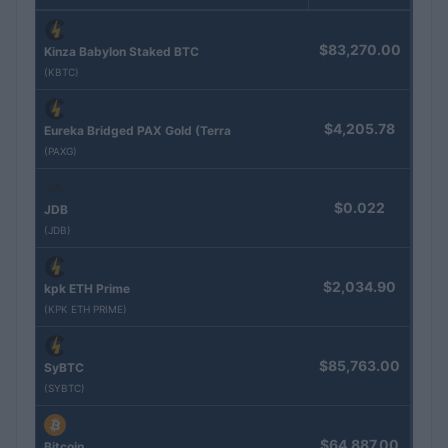
$83,270.00
Kinza Babylon Staked BTC
(KBTC)
$4,205.78
Eureka Bridged PAX Gold (Terra
(PAXG)
$0.022
JDB
(JDB)
$2,034.90
kpk ETH Prime
(KPK ETH PRIME)
$85,763.00
SyBTC
(SYBTC)
$64,887.00
Bitcoin