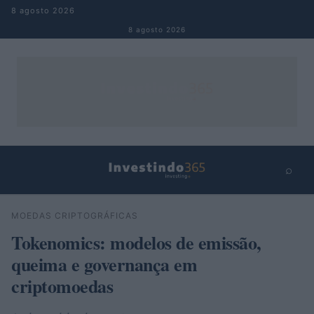
Pular para o conteúdo
8 agosto 2026
8 agosto 2026
⌕
×
⌕
MOEDAS CRIPTOGRÁFICAS
Buscar
Tokenomics: modelos de emissão,
queima e governança em
criptomoedas