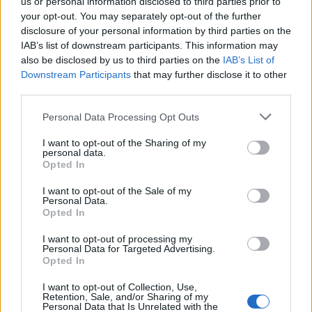
pequena grupo de pessoas podem perder a confiança dos
us or personal information disclosed to third parties prior to
your opt-out. You may separately opt-out of the further
investidores.
disclosure of your personal information by third parties on the
IAB’s list of downstream participants. This information may
Avaliar esses sinais pode ajudar a identificar projetos
also be disclosed by us to third parties on the
IAB’s List of
sustentáveis e evitar aqueles que podem levar à perda de
Downstream Participants
that may further disclose it to other
third parties.
valor.
Please note that this website/app uses one or more Google
Personal Data Processing Opt Outs
Compreender a tokenomics é essencial para avaliar o valor
services and may gather and store information including but
e a sustentabilidade de uma moeda criptográfica. Modelos
not limited to your visit or usage behaviour. You may click to
I want to opt-out of the Sharing of my
personal data.
grant or deny consent to Google and its third-party tags to
bem projetados de emissão, queima, incentivos e
Opted In
use your data for below specified purposes in below Google
governança podem garantir estabilidade e crescimento,
consent section.
I want to opt-out of the Sale of my
enquanto mecanismos mal estruturados podem levar à
Personal Data.
Opted In
desvalorização. Identificar sinais de sustentabilidade e
I want to opt-out of processing my
alertas de inflação é crucial para tomar decisões
Personal Data for Targeted Advertising.
informadas sobre investimentos em tokens digitais.
Opted In
I want to opt-out of Collection, Use,
Retention, Sale, and/or Sharing of my
Personal Data that Is Unrelated with the