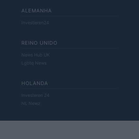
ALEMANHA
Investieren24
REINO UNIDO
News Hub UK
Lgbtq News
HOLANDA
Investeren 24
NL Newz