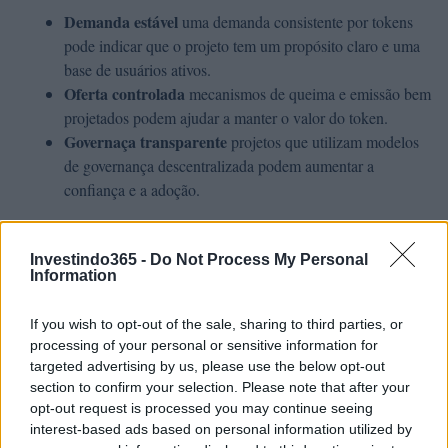
Demanda estável
uma demanda consistente por tokens
pode indicar que o projeto tem um propósito claro e uma
base de usuários ativos.
Oferta controlada
mecanismos de queima e emissão bem
projetados podem ajudar a manter o valor do token.
Governaça transparente
projetos que utilizam modelos
de governança descentralizada podem aumentar a
confiança e a adoção.
Por outro lado, alguns alertas de inflação incluem:
Investindo365 -
Do Not Process My Personal
Information
Emissão descontrolada
a criação contínua de novos
tokens sem mecanismos de queima pode levar à
If you wish to opt-out of the sale, sharing to third parties, or
desvalorização.
processing of your personal or sensitive information for
Baixa adoção
uma baixa demanda por tokens pode
targeted advertising by us, please use the below opt-out
indicar que o projeto não tem um propósito claro ou uma
section to confirm your selection. Please note that after your
base de usuários ativos.
opt-out request is processed you may continue seeing
Centralização
projetos que são controlados por uma
interest-based ads based on personal information utilized by