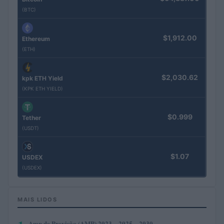
(BTC)
$1,912.00
Ethereum
(ETH)
$2,030.62
kpk ETH Yield
(KPK ETH YIELD)
$0.999
Tether
(USDT)
$1.07
USDEX
(USDEX)
MAIS LIDOS
Amp de Previsão (AMP) 2023 – 2025 – 2030