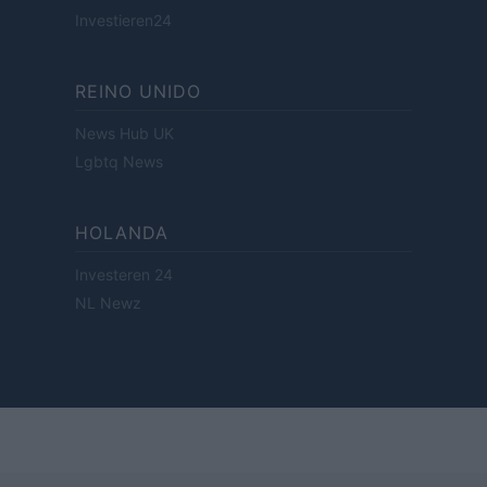
Investieren24
REINO UNIDO
News Hub UK
Lgbtq News
HOLANDA
Investeren 24
NL Newz