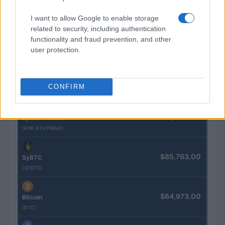
(KBTC)
I want to allow Google to enable storage
related to security, including authentication
$4,205.78
Eureka Bridged PAX Gold (Terra
functionality and fraud prevention, and other
user protection.
(PAXG)
$0.022
JDB
CONFIRM
(JDB)
$2,034.90
kpk ETH Prime
(KPK ETH PRIME)
$85,763.00
SyBTC
(SYBTC)
$64,973.00
Bitcoin
(BTC)