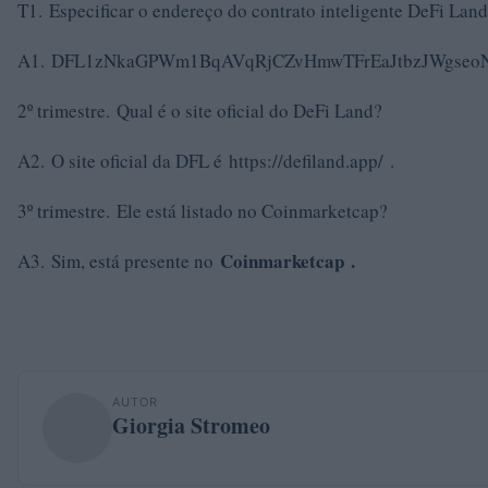
T1. Especificar o endereço do contrato inteligente DeFi Lan
A1. DFL1zNkaGPWm1BqAVqRjCZvHmwTFrEaJtbzJWgseo
2º trimestre. Qual é o site oficial do DeFi Land?
A2. O site oficial da DFL é https://defiland.app/ .
3º trimestre. Ele está listado no Coinmarketcap?
Coinmarketcap .
A3. Sim, está presente no
AUTOR
Giorgia Stromeo