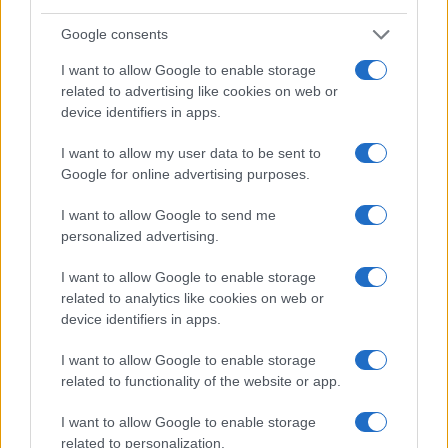
Google consents
I want to allow Google to enable storage
related to advertising like cookies on web or
device identifiers in apps.
I want to allow my user data to be sent to
Google for online advertising purposes.
FIIs de tijolo e papel: guia para investir em imóveis sem ser
I want to allow Google to send me
proprietário
personalized advertising.
Rafael Oliveira · 4 ago 2026
I want to allow Google to enable storage
related to analytics like cookies on web or
device identifiers in apps.
COTAÇÕES CRYPTO
I want to allow Google to enable storage
related to functionality of the website or app.
Nome
Preço
I want to allow Google to enable storage
related to personalization.
$83,270.00
Kinza Babylon Staked BTC