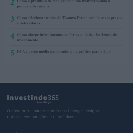
2
Como a produção de feno próprio está transformando a
pecuária brasileira
3
Como selecionar títulos do Tesouro Direto com base em prazos
e indexadores
4
Como alocar investimentos conforme a idade e horizonte de
investimento
5
DCA e preço médio ponderado: guia prático para cripto
O novo portal para o mundo das finanças. Insights,
notícias, comparações e estatísticas.