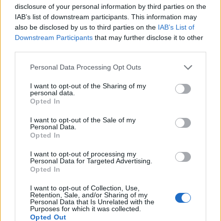
disclosure of your personal information by third parties on the
IAB’s list of downstream participants. This information may
also be disclosed by us to third parties on the
IAB’s List of
Downstream Participants
that may further disclose it to other
third parties.
Please note that this website/app uses one or more Google
Personal Data Processing Opt Outs
services and may gather and store information including but
not limited to your visit or usage behaviour. You may click to
I want to opt-out of the Sharing of my
personal data.
grant or deny consent to Google and its third-party tags to
Opted In
use your data for below specified purposes in below Google
consent section.
I want to opt-out of the Sale of my
Personal Data.
Opted In
Como criar uma carteira de investimentos diversificada e equilib
I want to opt-out of processing my
Bruno Costa · 4 ago 2026
Personal Data for Targeted Advertising.
Opted In
INVESTIMENTOS
I want to opt-out of Collection, Use,
Retention, Sale, and/or Sharing of my
Personal Data that Is Unrelated with the
Purposes for which it was collected.
Opted Out