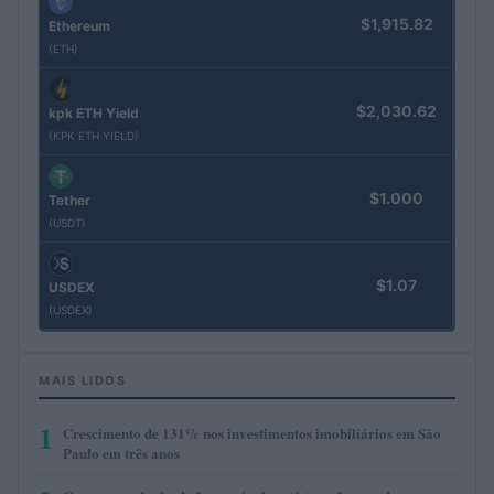
$1,915.82
Ethereum
(ETH)
$2,030.62
kpk ETH Yield
(KPK ETH YIELD)
$1.000
Tether
(USDT)
$1.07
USDEX
(USDEX)
MAIS LIDOS
1
Crescimento de 131% nos investimentos imobiliários em São
Paulo em três anos