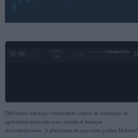
0:29 /
Ad
hub
Media
POWERED
1
/
4
3:55
BY
DeFiland é um jogo virtual multi-cadeia de simulação de
agricultura projetado para gamificar finanças
descentralizadas. A plataforma de jogo para ganhar Defiland