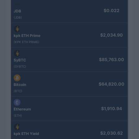
$0.022
JDB
(JDB)
$2,034.90
kpk ETH Prime
(KPK ETH PRIME)
$85,763.00
SyBTC
(SYBTC)
$64,820.00
Bitcoin
(BTC)
$1,910.94
Ethereum
(ETH)
$2,030.62
kpk ETH Yield