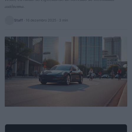
autônoma.
Staff
·
16 dezembro 2025
· 3 min