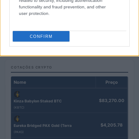
related to security, including authentication
functionality and fraud prevention, and other
user protection.
Tensões diplomáticas entre Brasil e Argentina: o que está em
jogo
CONFIRM
Rafael Oliveira · 4 ago 2026
COTAÇÕES CRYPTO
Nome
Preço
$83,270.00
Kinza Babylon Staked BTC
(KBTC)
$4,205.78
Eureka Bridged PAX Gold (Terra
(PAXG)