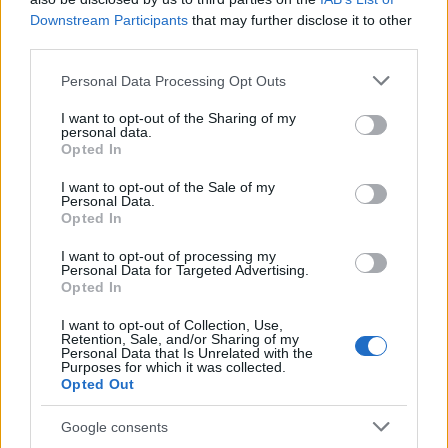
Downstream Participants
that may further disclose it to other
third parties.
Please note that this website/app uses one or more Google
Personal Data Processing Opt Outs
services and may gather and store information including but
not limited to your visit or usage behaviour. You may click to
I want to opt-out of the Sharing of my
personal data.
grant or deny consent to Google and its third-party tags to
Opted In
use your data for below specified purposes in below Google
consent section.
I want to opt-out of the Sale of my
Personal Data.
Opted In
I want to opt-out of processing my
Personal Data for Targeted Advertising.
Brent cai 8.3% e arrasta petróleo e ouro para baixo
Opted In
Rafael Oliveira · 7 ago 2026
I want to opt-out of Collection, Use,
Retention, Sale, and/or Sharing of my
NÃO CLASSIFICADO
Personal Data that Is Unrelated with the
Purposes for which it was collected.
Opted Out
Google consents