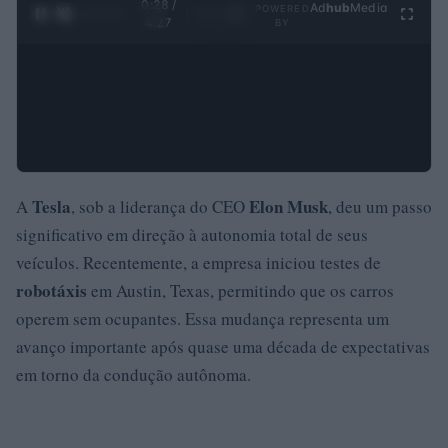
0:29 /
Ad
hub
Media
POWERED
1
/
4
4:27
BY
Tesla
Elon Musk
A
, sob a liderança do CEO
, deu um passo
significativo em direção à autonomia total de seus
veículos. Recentemente, a empresa iniciou testes de
robotáxis
em Austin, Texas, permitindo que os carros
operem sem ocupantes. Essa mudança representa um
avanço importante após quase uma década de expectativas
em torno da condução autônoma.