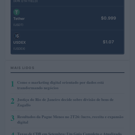
(KPK ETH YIELD)
$0.999
Tether
(USDT)
$1.07
USDEX
(USDEX)
MAIS LIDOS
1
Como o marketing digital orientado por dados está
transformando negócios
2
Justiça do Rio de Janeiro decide sobre divisão de bens de
Zagallo
3
Resultados da Pague Menos no 2T26: lucro, receita e expansão
digital
4
Taxas de CDB em Setembro: Um Guia Completo e Atualizado