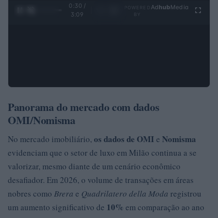
0:31 /
Ad
hub
Media
POWERED
1
/
4
3:09
BY
Panorama do mercado com dados
OMI/Nomisma
os dados de OMI
Nomisma
No mercado imobiliário,
e
evidenciam que o setor de luxo em Milão continua a se
valorizar, mesmo diante de um cenário econômico
desafiador. Em 2026, o volume de transações em áreas
nobres como
Brera
e
Quadrilatero della Moda
registrou
10%
um aumento significativo de
em comparação ao ano