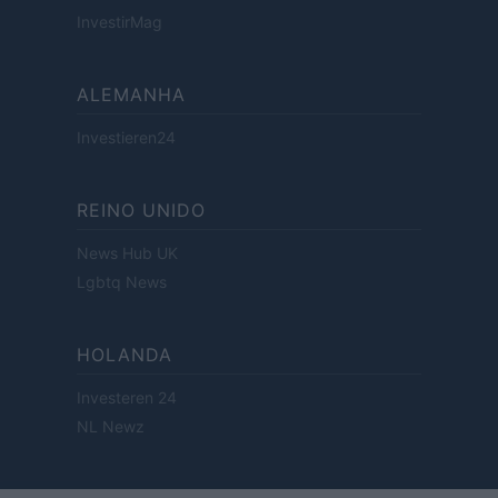
InvestirMag
ALEMANHA
Investieren24
REINO UNIDO
News Hub UK
Lgbtq News
HOLANDA
Investeren 24
NL Newz