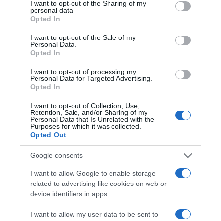
not limited to your visit or usage behaviour. You may click to
I want to opt-out of the Sharing of my
personal data.
grant or deny consent to Google and its third-party tags to
Opted In
NÃO CLASSIFICADO
use your data for below specified purposes in below Google
consent section.
I want to opt-out of the Sale of my
Personal Data.
Opted In
I want to opt-out of processing my
Personal Data for Targeted Advertising.
Opted In
I want to opt-out of Collection, Use,
Retention, Sale, and/or Sharing of my
Personal Data that Is Unrelated with the
Purposes for which it was collected.
Opted Out
Petróleo Brent cai 8.46% e arrasta commodities em queda
Google consents
generalizada
I want to allow Google to enable storage
Rafael Oliveira · 4 ago 2026
related to advertising like cookies on web or
device identifiers in apps.
I want to allow my user data to be sent to
COTAÇÕES CRYPTO