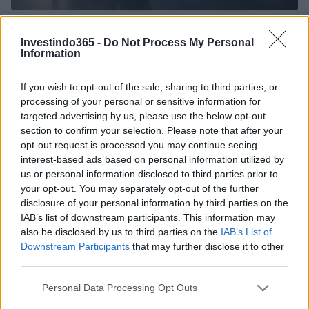
Petróleo Brent cai 8.3% e arrasta commodities em agosto de
2026
Investindo365 -
Do Not Process My Personal
Information
Rafael Oliveira · 6 ago 2026
NÃO CLASSIFICADO
If you wish to opt-out of the sale, sharing to third parties, or
processing of your personal or sensitive information for
targeted advertising by us, please use the below opt-out
section to confirm your selection. Please note that after your
opt-out request is processed you may continue seeing
interest-based ads based on personal information utilized by
us or personal information disclosed to third parties prior to
your opt-out. You may separately opt-out of the further
disclosure of your personal information by third parties on the
IAB’s list of downstream participants. This information may
also be disclosed by us to third parties on the
IAB’s List of
Downstream Participants
that may further disclose it to other
third parties.
Tensões diplomáticas entre Brasil e Argentina: o que está em
Please note that this website/app uses one or more Google
jogo
Personal Data Processing Opt Outs
services and may gather and store information including but
Rafael Oliveira · 4 ago 2026