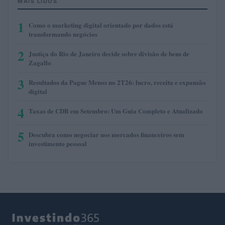
MAIS LIDOS
1
Como o marketing digital orientado por dados está
transformando negócios
2
Justiça do Rio de Janeiro decide sobre divisão de bens de
Zagallo
3
Resultados da Pague Menos no 2T26: lucro, receita e expansão
digital
4
Taxas de CDB em Setembro: Um Guia Completo e Atualizado
5
Descubra como negociar nos mercados financeiros sem
investimento pessoal