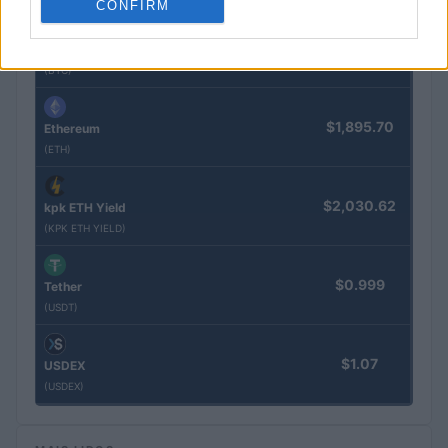
CONFIRM
$64,239.00
Bitcoin
(BTC)
$1,895.70
Ethereum
(ETH)
$2,030.62
kpk ETH Yield
(KPK ETH YIELD)
$0.999
Tether
(USDT)
$1.07
USDEX
(USDEX)