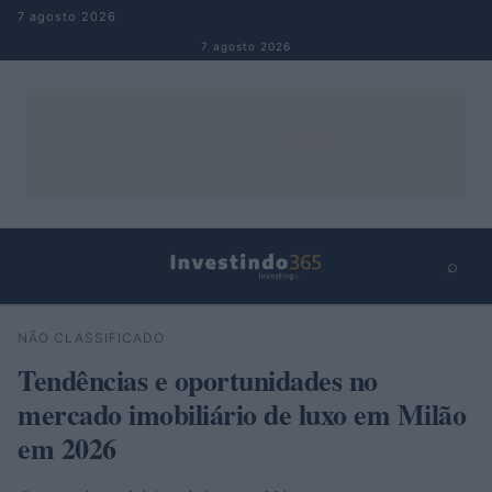
Pular para o conteúdo
7 agosto 2026
7 agosto 2026
⌕
×
⌕
NÃO CLASSIFICADO
Buscar
Tendências e oportunidades no
mercado imobiliário de luxo em Milão
em 2026