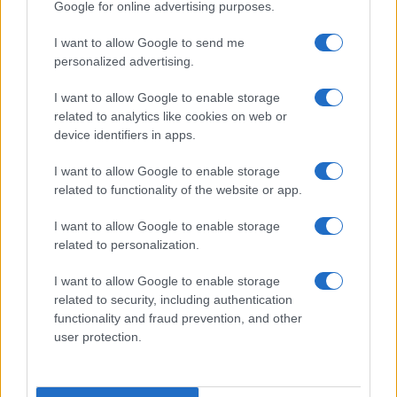
Google for online advertising purposes.
Nome
Preço
I want to allow Google to send me
personalized advertising.
$83,270.00
Kinza Babylon Staked BTC
I want to allow Google to enable storage
(KBTC)
related to analytics like cookies on web or
device identifiers in apps.
$4,205.78
Eureka Bridged PAX Gold (Terra
I want to allow Google to enable storage
(PAXG)
related to functionality of the website or app.
I want to allow Google to enable storage
$0.022
JDB
related to personalization.
(JDB)
I want to allow Google to enable storage
$2,034.90
related to security, including authentication
kpk ETH Prime
functionality and fraud prevention, and other
(KPK ETH PRIME)
user protection.
$85,763.00
SyBTC
(SYBTC)