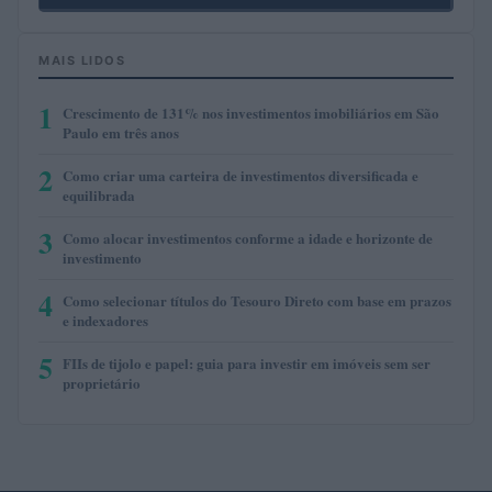
MAIS LIDOS
1
Crescimento de 131% nos investimentos imobiliários em São
Paulo em três anos
2
Como criar uma carteira de investimentos diversificada e
equilibrada
3
Como alocar investimentos conforme a idade e horizonte de
investimento
4
Como selecionar títulos do Tesouro Direto com base em prazos
e indexadores
5
FIIs de tijolo e papel: guia para investir em imóveis sem ser
proprietário