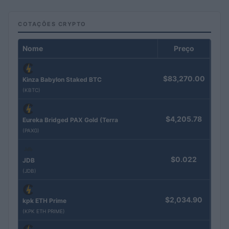
COTAÇÕES CRYPTO
Nome
Preço
$83,270.00
Kinza Babylon Staked BTC
(KBTC)
$4,205.78
Eureka Bridged PAX Gold (Terra
(PAXG)
$0.022
JDB
(JDB)
$2,034.90
kpk ETH Prime
(KPK ETH PRIME)