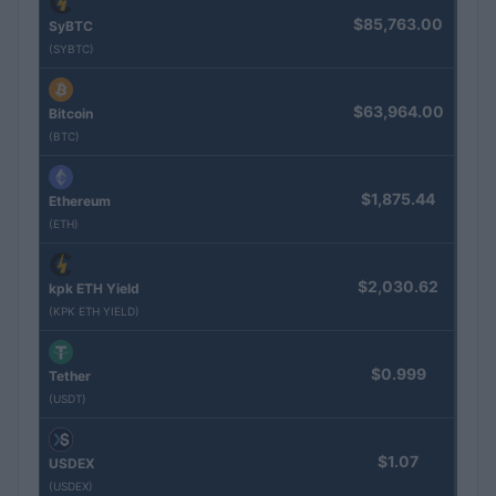
$85,763.00
SyBTC
(SYBTC)
$63,964.00
Bitcoin
(BTC)
$1,875.44
Ethereum
(ETH)
$2,030.62
kpk ETH Yield
(KPK ETH YIELD)
$0.999
Tether
(USDT)
$1.07
USDEX
(USDEX)