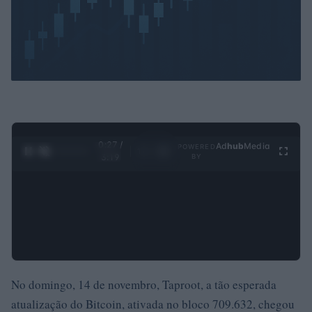
0:28 /
Ad
hub
Media
POWERED
1
/
4
3:19
BY
No domingo, 14 de novembro, Taproot, a tão esperada
atualização do Bitcoin, ativada no bloco 709.632, chegou