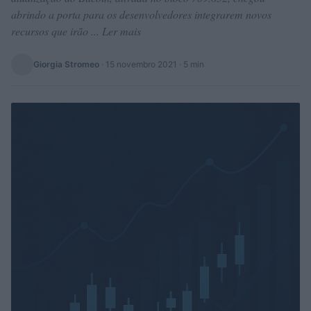
abrindo a porta para os desenvolvedores integrarem novos
recursos que irão ... Ler mais
Giorgia Stromeo
·
15 novembro 2021
· 5 min