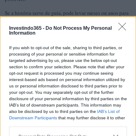
Se a história serve de guia, pode levar meses ou anos para
as carteiras entrarem no trem. Demorou cerca de dois anos
Investindo365 -
Do Not Process My Personal
para que a última atualização relativamente grande do
Information
Bitcoin, o SegWit, atingisse 50% de adoção, por exemplo.
If you wish to opt-out of the sale, sharing to third parties, or
Sem mencionar que, embora o Taproot ofereça a opção de
processing of your personal or sensitive information for
casos de uso mais complicados (como fazer transações
targeted advertising by us, please use the below opt-out
section to confirm your selection. Please note that after your
privadas da Lightning Network que não parecem
opt-out request is processed you may continue seeing
diferentes das transações regulares), os desenvolvedores
interest-based ads based on personal information utilized by
ainda precisarão criar essas ferramentas e implementá-las
us or personal information disclosed to third parties prior to
your opt-out. You may separately opt-out of the further
separadamente.
disclosure of your personal information by third parties on the
IAB’s list of downstream participants. This information may
O principal a se manter em mente é que o Taproot
also be disclosed by us to third parties on the
IAB’s List of
possibilitará novos desenvolvimentos e novas soluções.
Downstream Participants
that may further disclose it to other
third parties.
Ele oferece aos desenvolvedores uma caixa de ferramentas
expandida para trabalhar à medida que continuam a
Please note that this website/app uses one or more Google