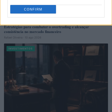
CONFIRM
Estratégias para combater o overtrading e alcançar
consistência no mercado financeiro
Rafael Oliveira · 10 ago 2026
INVESTIMENTOS