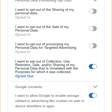
Personal Data Processing Opt Outs
services and may gather and store information including but
projetar, iterar e construir. Alguns desses projetos já estão
not limited to your visit or usage behaviour. You may click to
I want to opt-out of the Sharing of my
em andamento. Muitos ainda precisam ser imaginados.
personal data.
grant or deny consent to Google and its third-party tags to
Opted In
use your data for below specified purposes in below Google
consent section.
I want to opt-out of the Sale of my
Personal Data.
AUTOR
Opted In
Giorgia Stromeo
I want to opt-out of processing my
Personal Data for Targeted Advertising.
Opted In
I want to opt-out of Collection, Use,
Retention, Sale, and/or Sharing of my
Personal Data that Is Unrelated with the
Purposes for which it was collected.
Opted Out
Google consents
I want to allow Google to enable storage
related to advertising like cookies on web or
device identifiers in apps.