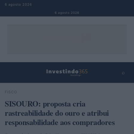
Pular para o conteúdo
6 agosto 2026
6 agosto 2026
⌕
×
⌕
FISCO
Buscar
SISOURO: proposta cria
rastreabilidade do ouro e atribui
responsabilidade aos compradores