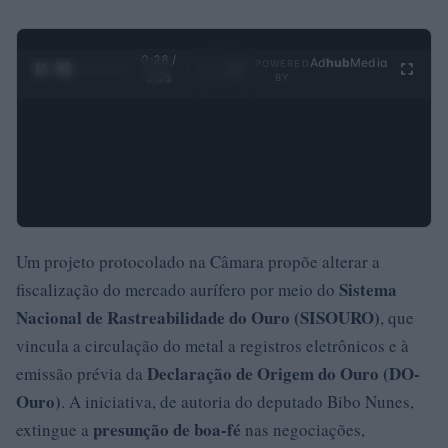
0:29 /
Ad
hub
Media
POWERED
1
/
4
3:55
BY
Um projeto protocolado na Câmara propõe alterar a
Sistema
fiscalização do mercado aurífero por meio do
Nacional de Rastreabilidade do Ouro (SISOURO)
, que
vincula a circulação do metal a registros eletrônicos e à
Declaração de Origem do Ouro (DO-
emissão prévia da
Ouro)
. A iniciativa, de autoria do deputado Bibo Nunes,
presunção de boa-fé
extingue a
nas negociações,