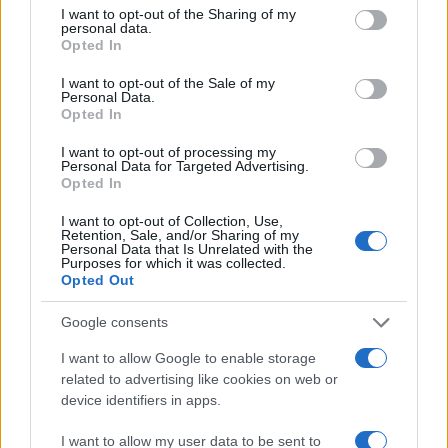
Susanna Cardinale encontrou uma série de
not limited to your visit or usage behaviour. You may click to
I want to opt-out of the Sharing of my
cartas antigas no arquivo paroquial de Verona,
personal data.
grant or deny consent to Google and its third-party tags to
fonte para uma investigação sobre a memória
Opted In
use your data for below specified purposes in below Google
da cidade; atua como colaboradora histórica e
consent section.
I want to opt-out of the Sale of my
elabora dossiês e guias temáticos. Estudou
Personal Data.
literatura e participa de leituras públicas em
Opted In
livrarias de Verona.
I want to opt-out of processing my
Personal Data for Targeted Advertising.
Opted In
I want to opt-out of Collection, Use,
Retention, Sale, and/or Sharing of my
Personal Data that Is Unrelated with the
Purposes for which it was collected.
Opted Out
Google consents
I want to allow Google to enable storage
related to advertising like cookies on web or
device identifiers in apps.
I want to allow my user data to be sent to