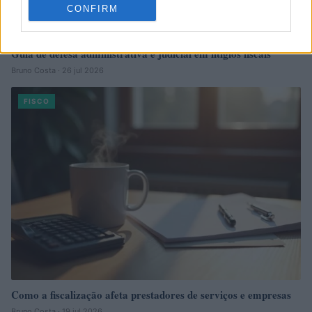
CONFIRM
Guia de defesa administrativa e judicial em litígios fiscais
Bruno Costa · 26 jul 2026
FISCO
Como a fiscalização afeta prestadores de serviços e empresas
Bruno Costa · 19 jul 2026