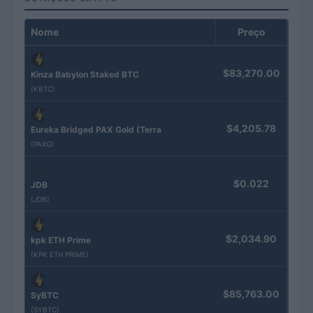
Nome
Preço
$83,270.00
Kinza Babylon Staked BTC
(KBTC)
$4,205.78
Eureka Bridged PAX Gold (Terra
(PAXG)
$0.022
JDB
(JDB)
$2,034.90
kpk ETH Prime
(KPK ETH PRIME)
$85,763.00
SyBTC
(SYBTC)