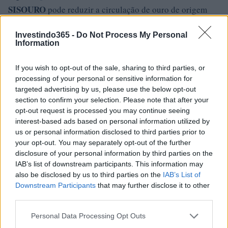
SISOURO
pode reduzir a circulação de ouro de origem
ilícita e proteger recursos naturais; se mal desenhado,
Investindo365 -
Do Not Process My Personal
pode aumentar custos sem resolver as vulnerabilidades
Information
que permitem a atuação do crime organizado.
If you wish to opt-out of the sale, sharing to third parties, or
Em suma, o projeto representa uma mudança estrutural na
processing of your personal or sensitive information for
forma como o ouro é controlado no Brasil: ao unir
targeted advertising by us, please use the below opt-out
section to confirm your selection. Please note that after your
declaração de origem
registro imutável
,
e poderes
opt-out request is processed you may continue seeing
ampliados de fiscalização, a proposta pretende dificultar a
interest-based ads based on personal information utilized by
entrada de material sem comprovação na cadeia formal,
us or personal information disclosed to third parties prior to
your opt-out. You may separately opt-out of the further
mas sua eficácia dependerá do equilíbrio entre tecnologia,
disclosure of your personal information by third parties on the
governança e ação de campo.
IAB’s list of downstream participants. This information may
also be disclosed by us to third parties on the
IAB’s List of
Downstream Participants
that may further disclose it to other
third parties.
AUTOR
Susanna Cardinale
Please note that this website/app uses one or more Google
Personal Data Processing Opt Outs
services and may gather and store information including but