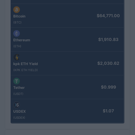
$64,771.00
Bitcoin
(BTC)
$1,910.83
Ethereum
(ETH)
$2,030.62
kpk ETH Yield
(KPK ETH YIELD)
$0.999
Tether
(USDT)
$1.07
USDEX
(USDEX)