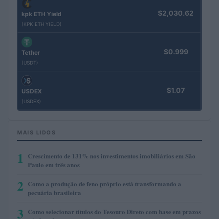
$2,030.62
kpk ETH Yield
(KPK ETH YIELD)
$0.999
Tether
(USDT)
$1.07
USDEX
(USDEX)
MAIS LIDOS
1
Crescimento de 131% nos investimentos imobiliários em São
Paulo em três anos
2
Como a produção de feno próprio está transformando a
pecuária brasileira
3
Como selecionar títulos do Tesouro Direto com base em prazos