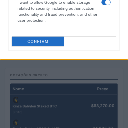
I want to allow Google to enable storage
related to security, including authentication
functionality and fraud prevention, and other
user protection.
Principais ações recomendadas para dividendos em agosto de
CONFIRM
2026
Bruno Costa · 6 ago 2026
COTAÇÕES CRYPTO
Nome
Preço
$83,270.00
Kinza Babylon Staked BTC
(KBTC)