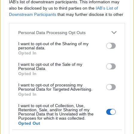
IAB’s list of downstream participants. This information may
also be disclosed by us to third parties on the
IAB’s List of
INVESTIMENTOS
Downstream Participants
that may further disclose it to other
third parties.
Please note that this website/app uses one or more Google
Personal Data Processing Opt Outs
services and may gather and store information including but
not limited to your visit or usage behaviour. You may click to
I want to opt-out of the Sharing of my
personal data.
grant or deny consent to Google and its third-party tags to
Opted In
use your data for below specified purposes in below Google
consent section.
I want to opt-out of the Sale of my
Personal Data.
Opted In
I want to opt-out of processing my
Personal Data for Targeted Advertising.
Crescimento de 131% nos investimentos imobiliários em São
Opted In
Paulo entre 2026 e 2026
Rafael Oliveira · 8 ago 2026
I want to opt-out of Collection, Use,
Retention, Sale, and/or Sharing of my
Personal Data that Is Unrelated with the
INVESTIMENTOS
Purposes for which it was collected.
Opted Out