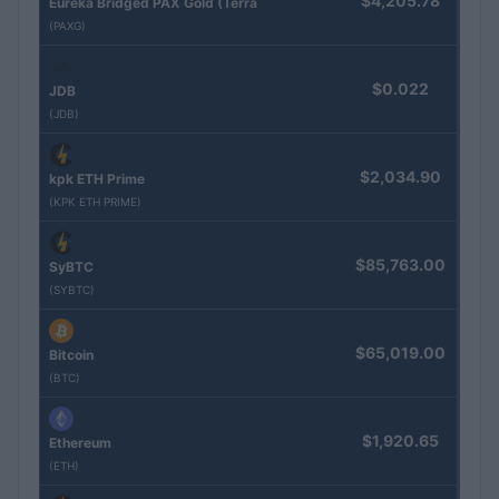
$4,205.78
Eureka Bridged PAX Gold (Terra
(PAXG)
$0.022
JDB
(JDB)
$2,034.90
kpk ETH Prime
(KPK ETH PRIME)
$85,763.00
SyBTC
(SYBTC)
$65,019.00
Bitcoin
(BTC)
$1,920.65
Ethereum
(ETH)