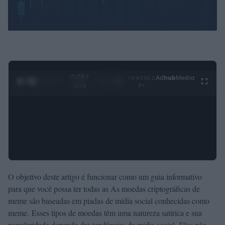
0:29 /
Ad
hub
Media
POWERED
1
/
4
3:19
BY
O objetivo deste artigo é funcionar como um guia informativo
para que você possa ter todas as As moedas criptográficas de
meme são baseadas em piadas de mídia social conhecidas como
meme. Esses tipos de moedas têm uma natureza satírica e sua
popularidade depende das tendências da mídia social. Eles não