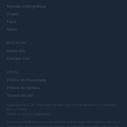
Moedas criptográficas
Crypto
Fisco
News
MAGAZINE
Sobre nós
Contate-nos
LEGAL
Política de Privacidade
Política de cookies
Termos de uso
Copyright © 2026 · Publicado no Brasil por AdHub Media S.r.l. — Número
REA 2729933
Todos os direitos reservados
A Investindo365 está comprometida em manter suas informações precisas e
atualizadas. Essas informações podem ser diferentes daquelas que você vê