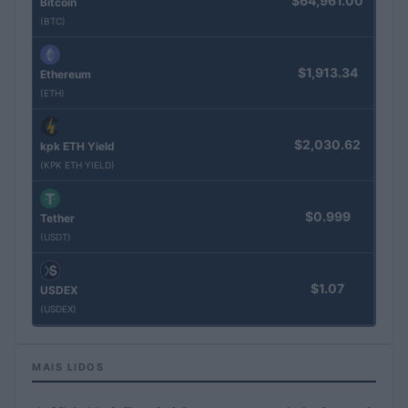
$64,961.00
Bitcoin
(BTC)
$1,913.34
Ethereum
(ETH)
$2,030.62
kpk ETH Yield
(KPK ETH YIELD)
$0.999
Tether
(USDT)
$1.07
USDEX
(USDEX)
MAIS LIDOS