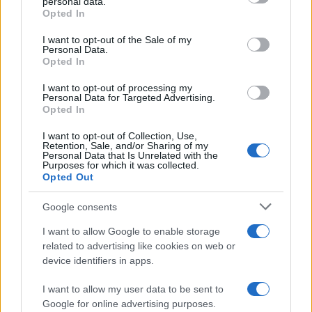
personal data.
grant or deny consent to Google and its third-party tags to
Opted In
específico concedendo os
use your data for below specified purposes in below Google
consent section.
I want to opt-out of the Sale of my
benefícios reconhecidos.
Personal Data.
Opted In
Dotação financeira e entidade gestora
I want to opt-out of processing my
Personal Data for Targeted Advertising.
A
Opted In
I want to opt-out of Collection, Use,
FRI-TUR 2024 espera alocar um total de 780 milhões até
Retention, Sale, and/or Sharing of my
Personal Data that Is Unrelated with the
2025. Desses, 180 milhões são destinados à concessão de
Purposes for which it was collected.
Opted Out
contribuições e 600 milhões ao desembolso de
empréstimos. O Ministério do Turismo confiou a gestão
Google consents
das obrigações técnicas e administrativas relacionadas à
I want to allow Google to enable storage
licitação e a cessão dos recursos alocados às empresas
related to advertising like cookies on web or
candidatas à
device identifiers in apps.
empresa Invitalia.
I want to allow my user data to be sent to
Google for online advertising purposes.