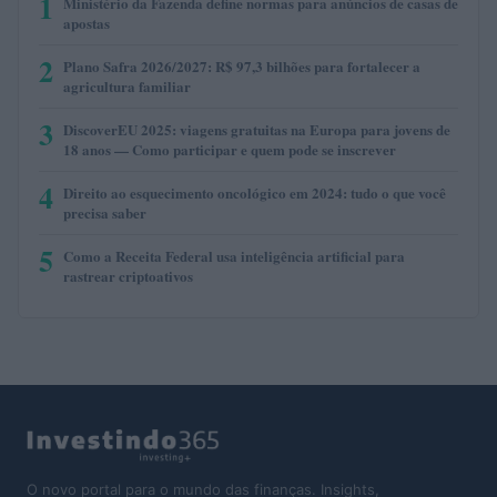
1
Ministério da Fazenda define normas para anúncios de casas de
apostas
2
Plano Safra 2026/2027: R$ 97,3 bilhões para fortalecer a
agricultura familiar
3
DiscoverEU 2025: viagens gratuitas na Europa para jovens de
18 anos — Como participar e quem pode se inscrever
4
Direito ao esquecimento oncológico em 2024: tudo o que você
precisa saber
5
Como a Receita Federal usa inteligência artificial para
rastrear criptoativos
O novo portal para o mundo das finanças. Insights,