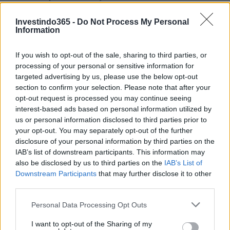
Extensão e como se inscrever
Investindo365 -
Do Not Process My Personal
Information
Para enviar a inscrição, você deve ter uma identidade
digital (SPID, CNS, CIE), acessar a área reservada do
If you wish to opt-out of the sale, sharing to third parties, or
portal da Invitalia e preencher a inscrição on-line. O
processing of your personal or sensitive information for
targeted advertising by us, please use the below opt-out
procedimento foi aberto em 1º de julho e há tempo até 12
section to confirm your selection. Please note that after your
de setembro de 2024 (12h) para prosseguir. Com um aviso
opt-out request is processed you may continue seeing
publicado em 30 de julho de 2024, o Ministério do
interest-based ads based on personal information utilized by
us or personal information disclosed to third parties prior to
Turismo confirmou a prorrogação do prazo para acessar o
your opt-out. You may separately opt-out of the further
benefício
disclosure of your personal information by third parties on the
IAB’s list of downstream participants. This information may
.
also be disclosed by us to third parties on the
IAB’s List of
Downstream Participants
that may further disclose it to other
third parties.
A investigação dos pedidos de incentivo será realizada em
ordem cronológica na qual os pedidos de financiamento e
Please note that this website/app uses one or more Google
Personal Data Processing Opt Outs
services and may gather and store information including but
contribuição serão apresentados. No caso de um resultado
not limited to your visit or usage behaviour. You may click to
I want to opt-out of the Sharing of my
positivo, a Invitalia enviará à empresa solicitante um aviso