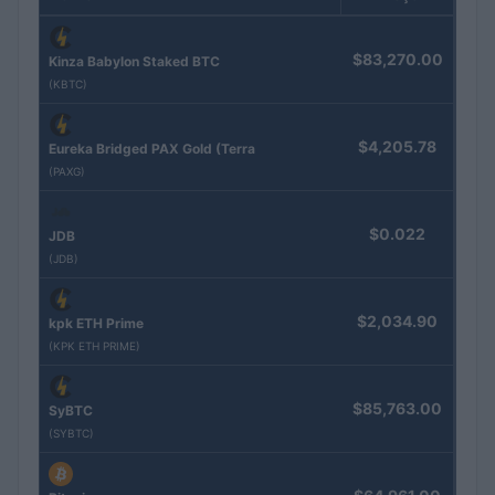
$83,270.00
Kinza Babylon Staked BTC
(KBTC)
$4,205.78
Eureka Bridged PAX Gold (Terra
(PAXG)
$0.022
JDB
(JDB)
$2,034.90
kpk ETH Prime
(KPK ETH PRIME)
$85,763.00
SyBTC
(SYBTC)