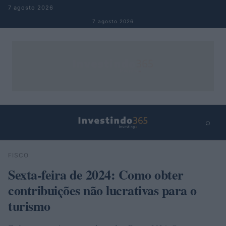
Pular para o conteúdo
7 agosto 2026
7 agosto 2026
⌕
×
⌕
FISCO
Buscar
Sexta-feira de 2024: Como obter
contribuições não lucrativas para o
turismo