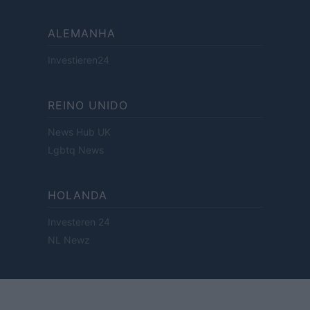
ALEMANHA
Investieren24
REINO UNIDO
News Hub UK
Lgbtq News
HOLANDA
Investeren 24
NL Newz