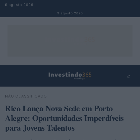
Pular para o conteúdo
9 agosto 2026
9 agosto 2026
⌕
×
⌕
NÃO CLASSIFICADO
Buscar
Rico Lança Nova Sede em Porto
Alegre: Oportunidades Imperdíveis
para Jovens Talentos