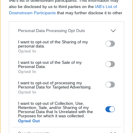
IAB’s list of downstream participants. This information may
also be disclosed by us to third parties on the
IAB’s List of
NÃO CLASSIFICADO
Downstream Participants
that may further disclose it to other
third parties.
Please note that this website/app uses one or more Google
Personal Data Processing Opt Outs
services and may gather and store information including but
not limited to your visit or usage behaviour. You may click to
I want to opt-out of the Sharing of my
personal data.
grant or deny consent to Google and its third-party tags to
Opted In
use your data for below specified purposes in below Google
consent section.
I want to opt-out of the Sale of my
Personal Data.
Opted In
I want to opt-out of processing my
Personal Data for Targeted Advertising.
Plano de governo de Lula: soberania, investimentos e reforma
Opted In
tributária
I want to opt-out of Collection, Use,
Rafael Oliveira · 9 ago 2026
Retention, Sale, and/or Sharing of my
Personal Data that Is Unrelated with the
Purposes for which it was collected.
NÃO CLASSIFICADO
Opted Out