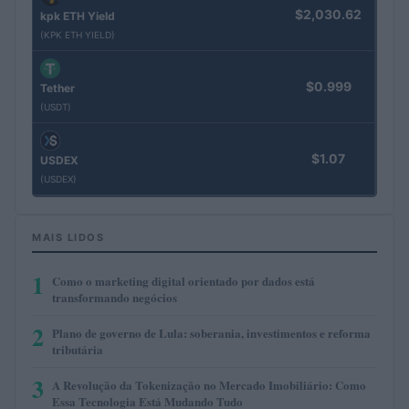
$2,030.62
kpk ETH Yield
(KPK ETH YIELD)
$0.999
Tether
(USDT)
$1.07
USDEX
(USDEX)
MAIS LIDOS
1
Como o marketing digital orientado por dados está
transformando negócios
2
Plano de governo de Lula: soberania, investimentos e reforma
tributária
3
A Revolução da Tokenização no Mercado Imobiliário: Como
Essa Tecnologia Está Mudando Tudo