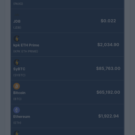
(PAXG)
$0.022
JDB
(JDB)
$2,034.90
kpk ETH Prime
(KPK ETH PRIME)
$85,763.00
SyBTC
(SYBTC)
$65,192.00
Bitcoin
(BTC)
$1,922.94
Ethereum
(ETH)