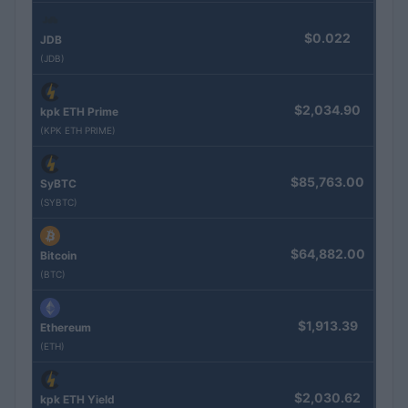
$0.022
JDB
(JDB)
$2,034.90
kpk ETH Prime
(KPK ETH PRIME)
$85,763.00
SyBTC
(SYBTC)
$64,882.00
Bitcoin
(BTC)
$1,913.39
Ethereum
(ETH)
$2,030.62
kpk ETH Yield