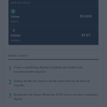
(KPK ETH YIELD)
$1.000
Tether
(USDT)
$1.07
USDEX
(USDEX)
MAIS LIDOS
1
Como o marketing digital orientado por dados está
transformando negócios
2
Justiça do Rio de Janeiro decide sobre divisão de bens de
Zagallo
3
Resultados da Pague Menos no 2T26: lucro, receita e expansão
digital