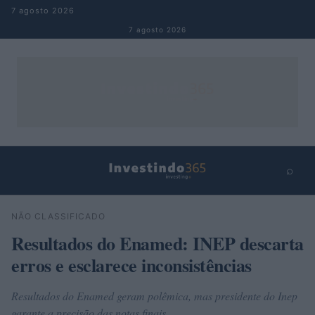
Pular para o conteúdo
7 agosto 2026
7 agosto 2026
⌕
×
⌕
NÃO CLASSIFICADO
Buscar
Resultados do Enamed: INEP descarta
erros e esclarece inconsistências
Resultados do Enamed geram polêmica, mas presidente do Inep
garante a precisão das notas finais.