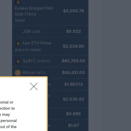
Eureka Bridged PAX
$4,205.78
Gold (Terra
(PAXG)
JDB
$0.022
(JDB)
kpk ETH Prime
$2,034.90
(KPK ETH PRIME)
SyBTC
$85,763.00
(SYBTC)
Bitcoin
$64,431.00
(BTC)
Ethereum
$1,907.13
(ETH)
kpk ETH Yield
$2,030.62
sonal or
(KPK ETH YIELD)
ection to
Tether
$0.999
ou may
(USDT)
 personal
USDEX
$1.07
(USDEX)
out of the