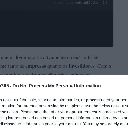
Ad
hub
Media
POWERED BY
mete alterar significativamente o cenário fiscal
empresas
investidores
ente tanto as
quanto os
. Com a
 simplificar o sistema tributário e aumentar a
o365 -
Do Not Process My Personal Information
to opt-out of the sale, sharing to third parties, or processing of your per
formation for targeted advertising by us, please use the below opt-out s
r selection. Please note that after your opt-out request is processed y
eing interest-based ads based on personal information utilized by us or
disclosed to third parties prior to your opt-out. You may separately opt-