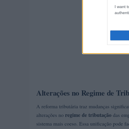
I want t
authenti
Alterações no Regime de Tri
A reforma tributária traz mudanças significa
regime de tributação
alterações no
das empr
sistema mais coeso. Essa unificação pode fac