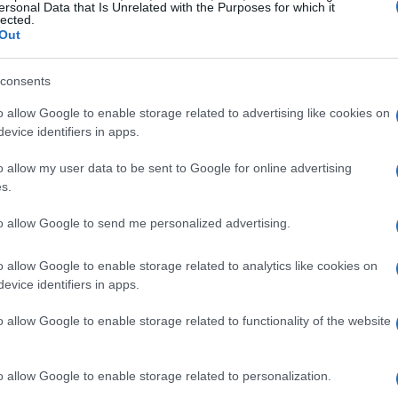
ersonal Data that Is Unrelated with the Purposes for which it
lected.
imposto sobre
enário econômico diz respeito ao
Out
 distribuídos pelas empresas aos seus acionistas
 então, os dividendos eram isentos de impostos, o que
consents
res. Com essa alteração, projeta-se que o custo de
o allow Google to enable storage related to advertising like cookies on
tar a atratividade do mercado de capitais.
evice identifiers in apps.
o allow my user data to be sent to Google for online advertising
tribuem lucros
s.
 de forma regular precisarão reconsiderar suas
to allow Google to send me personalized advertising.
iretamente a decisão de reinvestir ou distribuir lucros
o allow Google to enable storage related to analytics like cookies on
e tornará ainda mais crucial, uma vez que as empresas
evice identifiers in apps.
 com a necessidade de oferecer retorno aos acionistas.
o allow Google to enable storage related to functionality of the website
o allow Google to enable storage related to personalization.