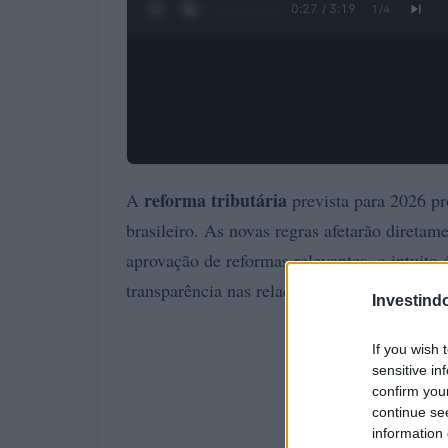
0:28 / 3:19
1
/
4
reforma tributária
A
prevista para 2026 pro
brasileiro. As novas regras afetarão diretam
aprovação de reformas relevantes, o intuito é
transparência nas relações fiscais.
Investind
If you wish 
sensitive in
confirm you
continue se
information 