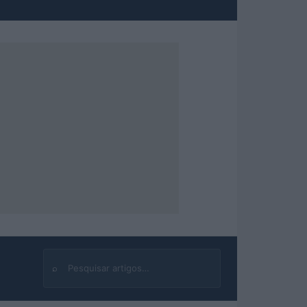
⌕
Buscar