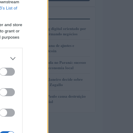
 downstream
B’s List of
MAIS LIDOS
er and store
1
Como o marketing digital orientado por
to grant or
dados está transformando negócios
ed purposes
2
Real e cripto: semana de ajustes e
dominância de Bitcoin
3
Turismo de Lavanda no Paraná: sucesso
que movimenta a economia local
4
Justiça do Rio de Janeiro decide sobre
divisão de bens de Zagallo
5
Incêndio em São Paulo causa destruição
em centro comercial