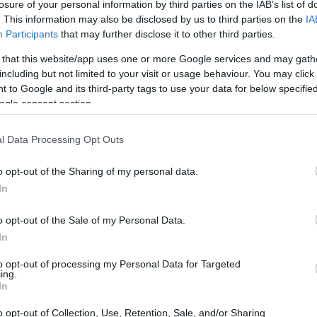
losure of your personal information by third parties on the IAB’s list of
. This information may also be disclosed by us to third parties on the
IA
Participants
that may further disclose it to other third parties.
 that this website/app uses one or more Google services and may gath
including but not limited to your visit or usage behaviour. You may click 
 to Google and its third-party tags to use your data for below specifi
ogle consent section.
l Data Processing Opt Outs
o opt-out of the Sharing of my personal data.
In
 o Congresso, o Supremo Tribunal Federal e outras
laboração é essencial para assegurar que as novas
o opt-out of the Sale of my Personal Data.
caz, permitindo que o mercado se adapte a essas
In
to opt-out of processing my Personal Data for Targeted
ing.
In
tação de dividendos
o opt-out of Collection, Use, Retention, Sale, and/or Sharing