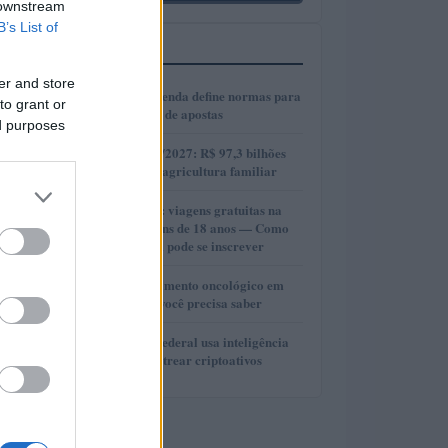
 downstream
B’s List of
MAIS LIDOS
er and store
1
Ministério da Fazenda define normas para
to grant or
anúncios de casas de apostas
ed purposes
2
Plano Safra 2026/2027: R$ 97,3 bilhões
para fortalecer a agricultura familiar
3
DiscoverEU 2025: viagens gratuitas na
Europa para jovens de 18 anos — Como
participar e quem pode se inscrever
4
Direito ao esquecimento oncológico em
2024: tudo o que você precisa saber
5
Como a Receita Federal usa inteligência
artificial para rastrear criptoativos