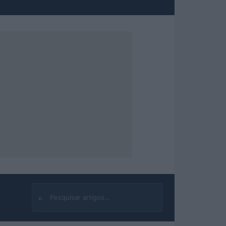
⌕
Buscar