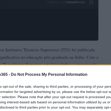
Ad
hub
Media
POWERED BY
s Institutos Técnicos Superiores (ITS) foi publicada
ignificativa na educação pós-graduada na Itália. Com a
 Tecnológica Superior, esta lei redefine a organização,
agora conhecida como “Academia ITS”. As mudanças
o365 -
Do Not Process My Personal Information
 2024-2025. Neste guia, exploramos detalhadamente as
s pela reforma
to opt-out of the sale, sharing to third parties, or processing of your per
formation for targeted advertising by us, please use the below opt-out s
r selection. Please note that after your opt-out request is processed y
eing interest-based ads based on personal information utilized by us or
disclosed to third parties prior to your opt-out. You may separately opt-