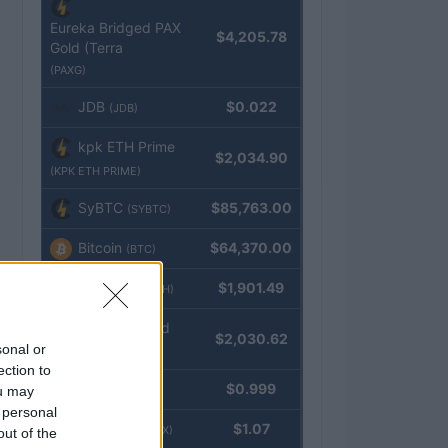
Eureka Bridged PAX
$4,205.78
Gold (Terra
(PAXG)
JDB
$0.022
(JDB)
kpk ETH Prime
$2,034.90
(KPK ETH PRIME)
SyBTC
$85,763.00
(SYBTC)
Bitcoin
$64,370.00
(BTC)
Ethereum
$1,901.49
(ETH)
kpk ETH Yield
$2,030.62
sonal or
(KPK ETH YIELD)
ection to
Tether
$0.999
ou may
(USDT)
 personal
USDEX
$1.07
(USDEX)
out of the