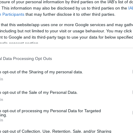
losure of your personal information by third parties on the IAB’s list of
. This information may also be disclosed by us to third parties on the
IA
Participants
that may further disclose it to other third parties.
 that this website/app uses one or more Google services and may gath
including but not limited to your visit or usage behaviour. You may click 
 to Google and its third-party tags to use your data for below specifi
ogle consent section.
l Data Processing Opt Outs
o opt-out of the Sharing of my personal data.
In
o opt-out of the Sale of my Personal Data.
In
to opt-out of processing my Personal Data for Targeted
 ITS 2024-2025
ing.
In
anças significativas, que transformarão
o opt-out of Collection, Use, Retention, Sale, and/or Sharing