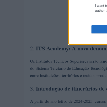
I want t
authenti
ITS Academy: A nova denom
2.
Os Institutos Técnicos Superiores serão re
do Sistema Terciário de Educação Tecnológi
entre instituições, territórios e tecidos produ
Introdução de itinerários de
3.
A partir do ano letivo de 2024-2025, cursos