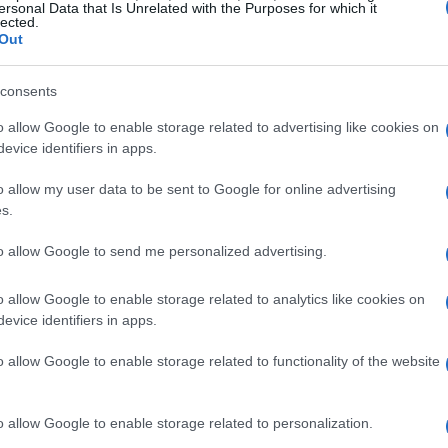
ersonal Data that Is Unrelated with the Purposes for which it
trutura dos Institutos Técnicos Superiores na Itália.
lected.
Out
consents
o allow Google to enable storage related to advertising like cookies on
evice identifiers in apps.
 e adultos com diploma de ensino médio ou diploma de
ional, com pelo menos 800 horas de especialização
o allow my user data to be sent to Google for online advertising
s.
to allow Google to send me personalized advertising.
o allow Google to enable storage related to analytics like cookies on
evice identifiers in apps.
o allow Google to enable storage related to functionality of the website
o allow Google to enable storage related to personalization.