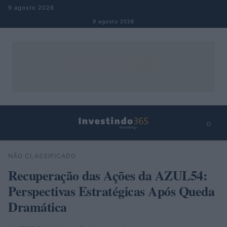
Pular para o conteúdo
9 agosto 2026
9 agosto 2026
⌕
×
⌕
NÃO CLASSIFICADO
Buscar
Recuperação das Ações da AZUL54:
Perspectivas Estratégicas Após Queda
Dramática