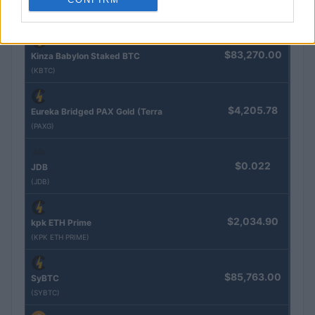
Nome
Preço
$83,270.00
Kinza Babylon Staked BTC
(KBTC)
$4,205.78
Eureka Bridged PAX Gold (Terra
(PAXG)
$0.022
JDB
(JDB)
$2,034.90
kpk ETH Prime
(KPK ETH PRIME)
$85,763.00
SyBTC
(SYBTC)