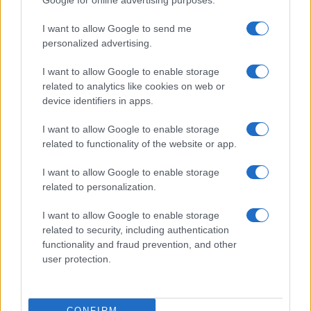
Google for online advertising purposes.
NÃO CLASSIFICADO
I want to allow Google to send me
personalized advertising.
I want to allow Google to enable storage
related to analytics like cookies on web or
device identifiers in apps.
I want to allow Google to enable storage
related to functionality of the website or app.
I want to allow Google to enable storage
related to personalization.
I want to allow Google to enable storage
Brent cai 8.3% e arrasta petróleo e ouro para baixo
related to security, including authentication
Rafael Oliveira · 7 ago 2026
functionality and fraud prevention, and other
user protection.
COTAÇÕES CRYPTO
CONFIRM