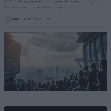
A AZUL54 enfrentou desafios significativos, mas a recuperação
das suas ações superou todas as expectativas.
Staff
·
9 janeiro 2026
· 3 min