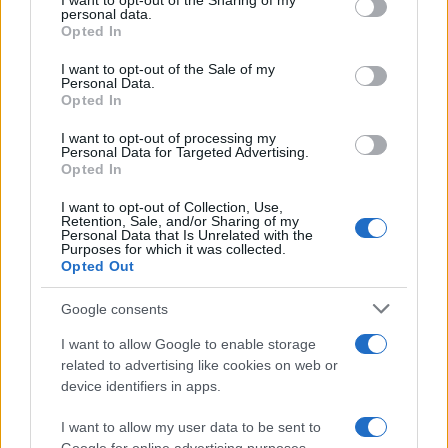
not limited to your visit or usage behaviour. You may click to
I want to opt-out of the Sharing of my
personal data.
grant or deny consent to Google and its third-party tags to
Plano de governo de Lula: soberania, investimentos e reforma
Opted In
use your data for below specified purposes in below Google
tributária
consent section.
I want to opt-out of the Sale of my
Rafael Oliveira · 9 ago 2026
Personal Data.
Opted In
NÃO CLASSIFICADO
I want to opt-out of processing my
Personal Data for Targeted Advertising.
Opted In
I want to opt-out of Collection, Use,
Retention, Sale, and/or Sharing of my
Personal Data that Is Unrelated with the
Purposes for which it was collected.
Opted Out
Google consents
I want to allow Google to enable storage
related to advertising like cookies on web or
device identifiers in apps.
Redução histórica do desmatamento na Amazônia entre agosto
de 2026 e julho de 2026
I want to allow my user data to be sent to
Beatriz Almeida · 7 ago 2026