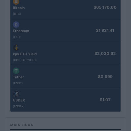
$65,170.00
Bitcoin
(BTC)
$1,921.41
Ethereum
(ETH)
$2,030.62
kpk ETH Yield
(KPK ETH YIELD)
$0.999
Tether
(USDT)
$1.07
USDEX
(USDEX)
MAIS LIDOS