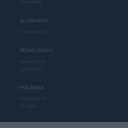
InvestirMag
ALEMANHA
Investieren24
REINO UNIDO
News Hub UK
Lgbtq News
HOLANDA
Investeren 24
NL Newz