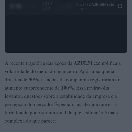
0:29 /
Ad
hub
Media
POWERED
1
/
4
4:27
BY
AZUL54
A recente trajetória das ações da
exemplifica a
volatilidade do mercado financeiro. Após uma queda
90%
drástica de
, as ações da companhia registraram um
100%
aumento surpreendente de
. Essa reviravolta
levantou questões sobre a estabilidade da empresa e a
percepção do mercado. Especialistas alertam que essa
turbulência pode ser um sinal de que a situação é mais
complexa do que parece.