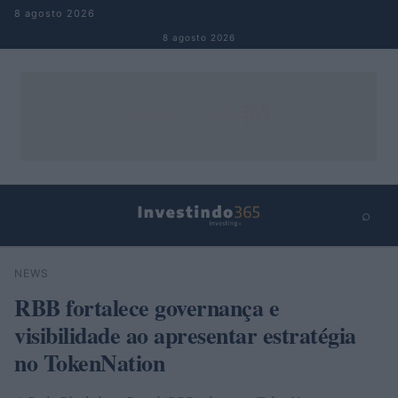
Pular para o conteúdo
8 agosto 2026
8 agosto 2026
⌕
×
⌕
NEWS
Buscar
RBB fortalece governança e
visibilidade ao apresentar estratégia
no TokenNation