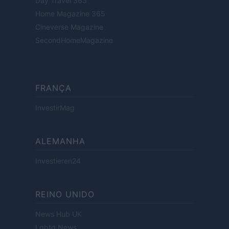
Day Travel 365
Home Magazine 365
Cineverse Magazine
SecondHomeMagazine
FRANÇA
InvestirMag
ALEMANHA
Investieren24
REINO UNIDO
News Hub UK
Lgbtq News