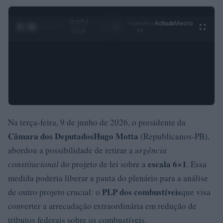
0:28 /
Ad
hub
Media
POWERED
1
/
4
3:19
BY
Na terça-feira, 9 de junho de 2026, o presidente da
Câmara dos Deputados
Hugo Motta
(Republicanos-PB),
abordou a possibilidade de retirar a
urgência
escala 6×1
constitucional
do projeto de lei sobre a
. Essa
medida poderia liberar a pauta do plenário para a análise
PLP dos combustíveis
de outro projeto crucial: o
que visa
converter a arrecadação extraordinária em redução de
tributos federais sobre os combustíveis.