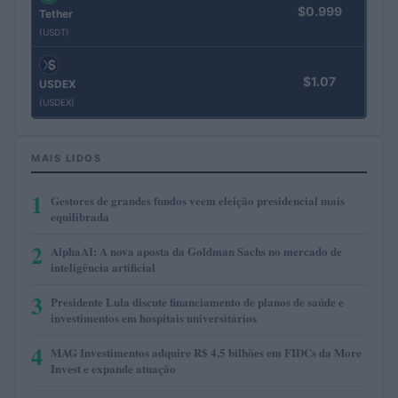
$0.999
Tether
(USDT)
$1.07
USDEX
(USDEX)
MAIS LIDOS
1
Gestores de grandes fundos veem eleição presidencial mais
equilibrada
2
AlphaAI: A nova aposta da Goldman Sachs no mercado de
inteligência artificial
3
Presidente Lula discute financiamento de planos de saúde e
investimentos em hospitais universitários
4
MAG Investimentos adquire R$ 4,5 bilhões em FIDCs da More
Invest e expande atuação