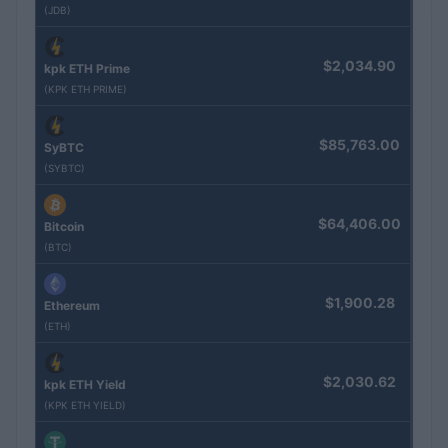
(JDB)
$2,034.90
kpk ETH Prime
(KPK ETH PRIME)
$85,763.00
SyBTC
(SYBTC)
$64,406.00
Bitcoin
(BTC)
$1,900.28
Ethereum
(ETH)
$2,030.62
kpk ETH Yield
(KPK ETH YIELD)