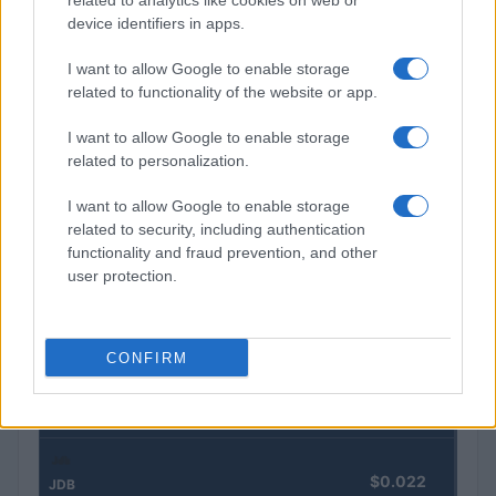
related to analytics like cookies on web or
device identifiers in apps.
Como a IA está redefinindo o marketing empresarial brasileiro
I want to allow Google to enable storage
em 2026
related to functionality of the website or app.
Bruno Costa · 5 ago 2026
I want to allow Google to enable storage
related to personalization.
COTAÇÕES CRYPTO
I want to allow Google to enable storage
related to security, including authentication
Nome
Preço
functionality and fraud prevention, and other
user protection.
$83,270.00
Kinza Babylon Staked BTC
(KBTC)
CONFIRM
$4,205.78
Eureka Bridged PAX Gold (Terra
(PAXG)
$0.022
JDB