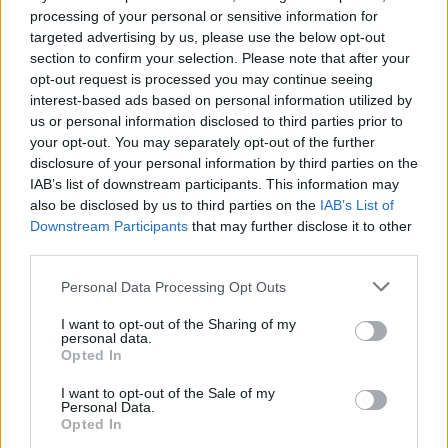
processing of your personal or sensitive information for
targeted advertising by us, please use the below opt-out
section to confirm your selection. Please note that after your
opt-out request is processed you may continue seeing
interest-based ads based on personal information utilized by
us or personal information disclosed to third parties prior to
your opt-out. You may separately opt-out of the further
disclosure of your personal information by third parties on the
IAB’s list of downstream participants. This information may
also be disclosed by us to third parties on the
IAB’s List of
Gávea Investimentos fecha multimercados e transfere R$ 2
Downstream Participants
that may further disclose it to other
bilhões para Bradesco Asset
third parties.
Rafael Oliveira · 5 ago 2026
Please note that this website/app uses one or more Google
Personal Data Processing Opt Outs
FINANÇA
services and may gather and store information including but
not limited to your visit or usage behaviour. You may click to
I want to opt-out of the Sharing of my
personal data.
grant or deny consent to Google and its third-party tags to
Opted In
use your data for below specified purposes in below Google
consent section.
I want to opt-out of the Sale of my
Personal Data.
Opted In