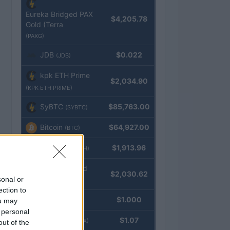
Eureka Bridged PAX
$4,205.78
Gold (Terra
(PAXG)
JDB
$0.022
(JDB)
kpk ETH Prime
$2,034.90
(KPK ETH PRIME)
SyBTC
$85,763.00
(SYBTC)
Bitcoin
$64,927.00
(BTC)
Ethereum
$1,913.96
(ETH)
kpk ETH Yield
$2,030.62
sonal or
(KPK ETH YIELD)
ection to
Tether
$1.000
ou may
(USDT)
 personal
USDEX
$1.07
(USDEX)
out of the