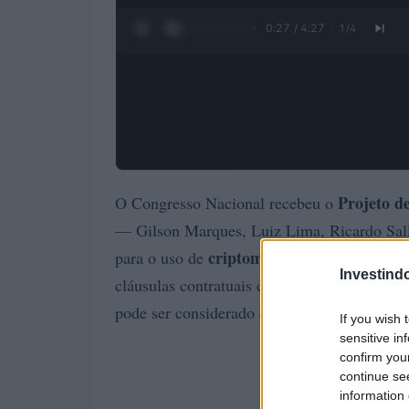
0:28 / 4:27
1
/
4
Projeto d
O Congresso Nacional recebeu o
— Gilson Marques, Luiz Lima, Ricardo Sall
criptomoedas
para o uso de
em contratos no
Investind
cláusulas contratuais que prevejam pagame
pode ser considerado quite após a transferên
If you wish 
sensitive in
confirm you
continue se
information 