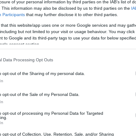
losure of your personal information by third parties on the IAB’s list of
. This information may also be disclosed by us to third parties on the
IA
Participants
that may further disclose it to other third parties.
 that this website/app uses one or more Google services and may gath
including but not limited to your visit or usage behaviour. You may click 
 to Google and its third-party tags to use your data for below specifi
ogle consent section.
l Data Processing Opt Outs
o opt-out of the Sharing of my personal data.
In
o opt-out of the Sale of my Personal Data.
criptoativos
lteradas para acomodar operações com
sem
In
so legal. A ideia central é permitir negociações e
to opt-out of processing my Personal Data for Targeted
ica, ao mesmo tempo em que se mantém a obrigação de
ing.
In
nanceiro tradicional.
o opt-out of Collection, Use, Retention, Sale, and/or Sharing