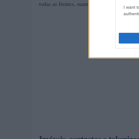
todas as frentes, mantém-se a ênfase em me
I want t
authenti
Imóveis, contratos e tokeniza