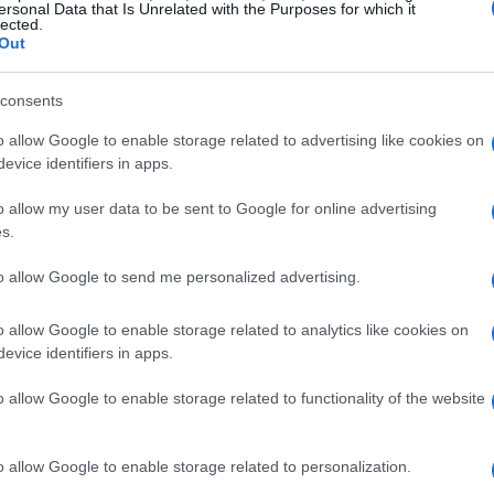
ersonal Data that Is Unrelated with the Purposes for which it
lected.
Out
res e contratantes possam estipular remuneração ou
consents
aja um
acordo prévio expresso
no contrato individual
o allow Google to enable storage related to advertising like cookies on
agamento ou parcelas contratuais poderão ser
evice identifiers in apps.
tes acertarem as condições de conversão, prazos e
o allow my user data to be sent to Google for online advertising
atura.
s.
to allow Google to send me personalized advertising.
os envolvidos
o allow Google to enable storage related to analytics like cookies on
Código Civil
Consolidação das Leis
tera pontos do
, da
evice identifiers in apps.
lano Real
Marco Legal
, além de propor ajustes no
o allow Google to enable storage related to functionality of the website
Banco Central do
ém confere poderes adicionais ao
Comissão de Valores
 transações, enquanto a
o allow Google to enable storage related to personalization.
e negociação de tokens lastreados em ativos reais. Em