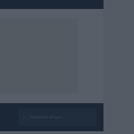
⌕
Buscar