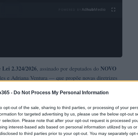
Ad
hub
Media
POWERED BY
e Lei 2.324/2026
NOVO
, assinado por deputados do
es e Adriana Ventura — que propõe novas diretrizes
 país. A proposição busca reconhecer a validade de
o365 -
Do Not Process My Personal Information
tokens digitais
ntos em
e determina quando o devedor
cia de criptoativos.
to opt-out of the sale, sharing to third parties, or processing of your per
formation for targeted advertising by us, please use the below opt-out s
r selection. Please note that after your opt-out request is processed y
eing interest-based ads based on personal information utilized by us or
disclosed to third parties prior to your opt-out. You may separately opt-