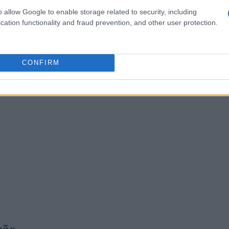
canismos de prevenção a fraudes e crimes financeiros.
o allow Google to enable storage related to security, including
cation functionality and fraud prevention, and other user protection.
CONFIRM
ção