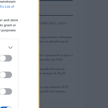
 downstream
B’s List of
MAIS LIDOS
er and store
1
Amp de Previsão (AMP) 2023 – 2025 –
to grant or
2030
ed purposes
2
OnilX: Atrasos em pagamentos e bloqueio
de bens revelam crise na plataforma de
investimentos
3
Clarity Act: Impacto e perspectivas para o
mercado de criptomoedas em 2026
4
Vídeo de crianças usando bitcoin em
McDonald’s chama atenção de Nayib
Bukele
5
T. Rowe Price inova com primeiro ETF
cripto multi-token gerido ativamente