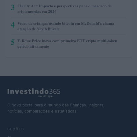
3
Clarity Act: Impacto e perspectivas para o mercado de
criptomoedas em 2026
4
Vídeo de crianças usando bitcoin em McDonald’s chama
atenção de Nayib Bukele
5
T. Rowe Price inova com primeiro ETF cripto multi-token
gerido ativamente
O novo portal para o mundo das finanças. Insights,
notícias, comparações e estatísticas.
SEÇÕES