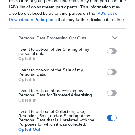
disclosure of your personal information by third parties on the
IAB’s list of downstream participants. This information may
also be disclosed by us to third parties on the
IAB’s List of
Downstream Participants
that may further disclose it to other
third parties.
Please note that this website/app uses one or more Google
Personal Data Processing Opt Outs
services and may gather and store information including but
not limited to your visit or usage behaviour. You may click to
I want to opt-out of the Sharing of my
personal data.
grant or deny consent to Google and its third-party tags to
Opted In
Técnicas de gestão de risco para investidores em criptomoedas
use your data for below specified purposes in below Google
consent section.
Rafael Oliveira · 7 ago 2026
I want to opt-out of the Sale of my
Personal Data.
Opted In
I want to opt-out of processing my
COTAÇÕES CRYPTO
Personal Data for Targeted Advertising.
Opted In
Nome
Preço
I want to opt-out of Collection, Use,
Retention, Sale, and/or Sharing of my
Personal Data that Is Unrelated with the
Purposes for which it was collected.
$83,270.00
Kinza Babylon Staked BTC
Opted Out
(KBTC)