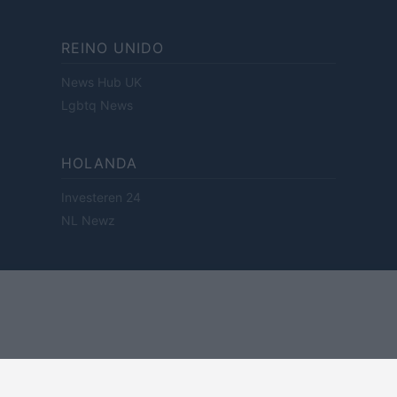
REINO UNIDO
News Hub UK
Lgbtq News
HOLANDA
Investeren 24
NL Newz