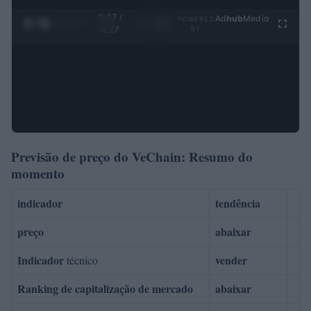
0:28 /
Ad
hub
Media
POWERED
1
/
4
4:27
BY
Previsão de preço do VeChain: Resumo do
momento
indicador
tendência
preço
abaixar
Indicador
vender
técnico
Ranking de capitalização de mercado
abaixar