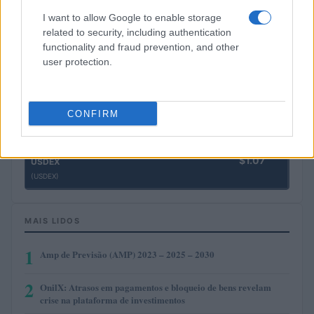
(ETH)
I want to allow Google to enable storage
related to security, including authentication
functionality and fraud prevention, and other
$2,030.62
kpk ETH Yield
user protection.
(KPK ETH YIELD)
$0.999
Tether
CONFIRM
(USDT)
$1.07
USDEX
(USDEX)
MAIS LIDOS
1
Amp de Previsão (AMP) 2023 – 2025 – 2030
2
OnilX: Atrasos em pagamentos e bloqueio de bens revelam
crise na plataforma de investimentos