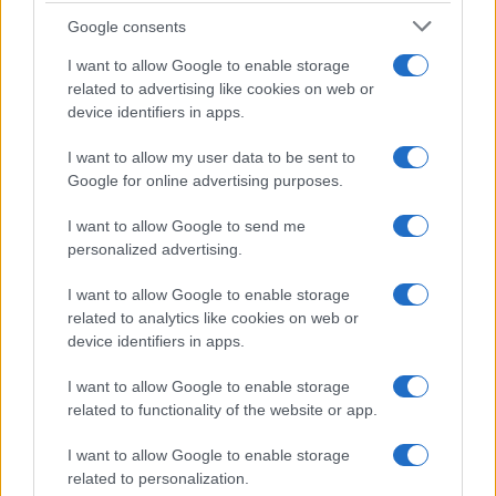
Google consents
$4,205.78
Eureka Bridged PAX Gold (Terra
I want to allow Google to enable storage
(PAXG)
related to advertising like cookies on web or
device identifiers in apps.
$0.022
JDB
I want to allow my user data to be sent to
(JDB)
Google for online advertising purposes.
$2,034.90
I want to allow Google to send me
kpk ETH Prime
personalized advertising.
(KPK ETH PRIME)
I want to allow Google to enable storage
$85,763.00
SyBTC
related to analytics like cookies on web or
(SYBTC)
device identifiers in apps.
I want to allow Google to enable storage
$65,044.00
Bitcoin
related to functionality of the website or app.
(BTC)
I want to allow Google to enable storage
related to personalization.
$1,922.05
Ethereum