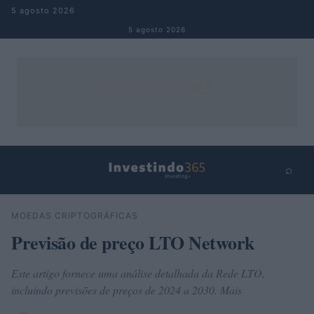
Pular para o conteúdo
5 agosto 2026
5 agosto 2026
⌕
×
⌕
MOEDAS CRIPTOGRÁFICAS
Buscar
Previsão de preço LTO Network
Este artigo fornece uma análise detalhada da Rede LTO,
incluindo previsões de preços de 2024 a 2030. Mais