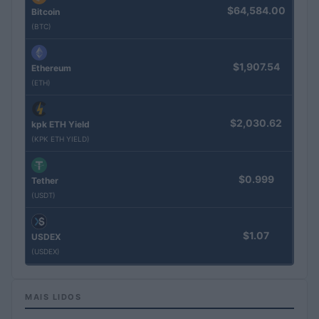
$64,584.00
Bitcoin
(BTC)
$1,907.54
Ethereum
(ETH)
$2,030.62
kpk ETH Yield
(KPK ETH YIELD)
$0.999
Tether
(USDT)
$1.07
USDEX
(USDEX)
MAIS LIDOS