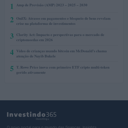
1
Amp de Previsão (AMP) 2023 – 2025 – 2030
2
OnilX: Atrasos em pagamentos e bloqueio de bens revelam
crise na plataforma de investimentos
3
Clarity Act: Impacto e perspectivas para o mercado de
criptomoedas em 2026
4
Vídeo de crianças usando bitcoin em McDonald’s chama
atenção de Nayib Bukele
5
T. Rowe Price inova com primeiro ETF cripto multi-token
gerido ativamente
O novo portal para o mundo das finanças. Insights,