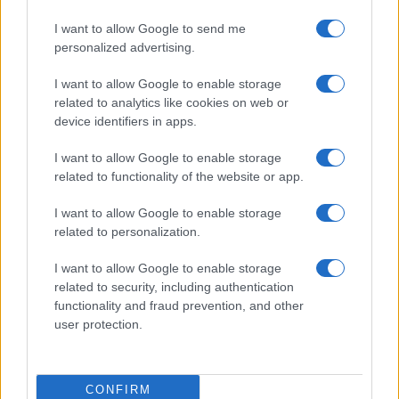
FalconX demite 10% dos funcionários em meio a crise
prolongada no setor cripto
I want to allow Google to send me
Rafael Oliveira · 5 ago 2026
personalized advertising.
MOEDAS CRIPTOGRÁFICAS
I want to allow Google to enable storage
related to analytics like cookies on web or
device identifiers in apps.
I want to allow Google to enable storage
related to functionality of the website or app.
I want to allow Google to enable storage
related to personalization.
I want to allow Google to enable storage
related to security, including authentication
functionality and fraud prevention, and other
user protection.
SpaceX divulga resultados do segundo trimestre com foco em
inteligência artificial
Bruno Costa · 4 ago 2026
CONFIRM