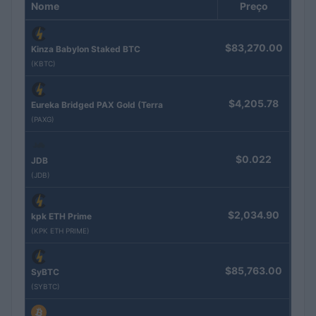
Nome
Preço
$83,270.00
Kinza Babylon Staked BTC
(KBTC)
$4,205.78
Eureka Bridged PAX Gold (Terra
(PAXG)
$0.022
JDB
(JDB)
$2,034.90
kpk ETH Prime
(KPK ETH PRIME)
$85,763.00
SyBTC
(SYBTC)