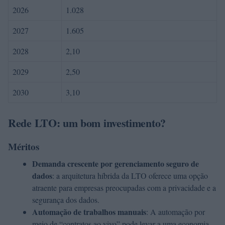
2026
1.028
2027
1.605
2028
2,10
2029
2,50
2030
3,10
Rede LTO: um bom investimento?
Méritos
Demanda crescente por gerenciamento seguro de
dados
: a arquitetura híbrida da LTO oferece uma opção
atraente para empresas preocupadas com a privacidade e a
segurança dos dados.
Automação de trabalhos manuais
: A automação por
meio de “contratos ao vivo” pode levar a uma economia