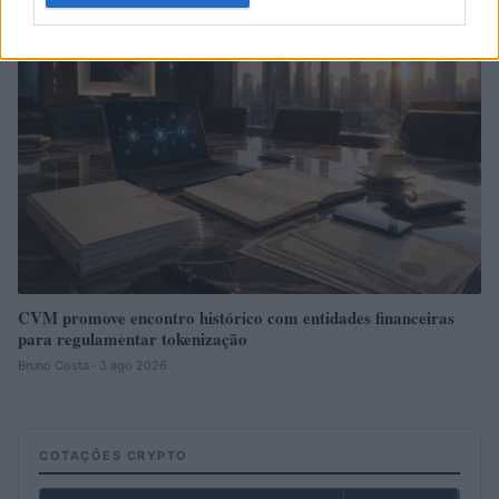
MOEDAS CRIPTOGRÁFICAS
CVM promove encontro histórico com entidades financeiras
para regulamentar tokenização
Bruno Costa · 3 ago 2026
COTAÇÕES CRYPTO