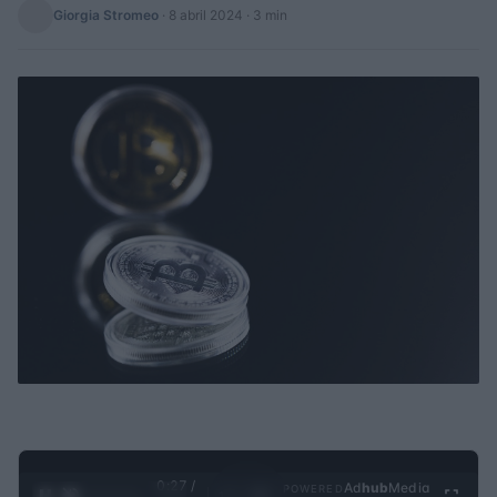
Giorgia Stromeo
·
8 abril 2024
· 3 min
0:28 /
Ad
hub
Media
POWERED
1
/
4