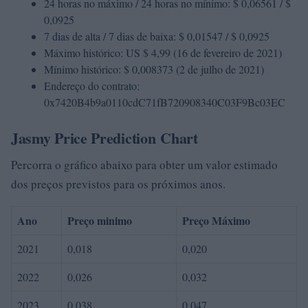
24 horas no máximo / 24 horas no mínimo: $ 0,06561 / $
0,0925
7 dias de alta / 7 dias de baixa: $ 0,01547 / $ 0,0925
Máximo histórico: US $ 4,99 (16 de fevereiro de 2021)
Mínimo histórico: $ 0,008373 (2 de julho de 2021)
Endereço do contrato:
0x7420B4b9a0110cdC71fB720908340C03F9Bc03EC
Jasmy Price Prediction
Chart
Percorra o gráfico abaixo para obter um valor estimado
dos preços previstos para os próximos anos.
Ano
Preço minimo
Preço Máximo
2021
0,018
0,020
2022
0,026
0,032
2023
0,038
0,047