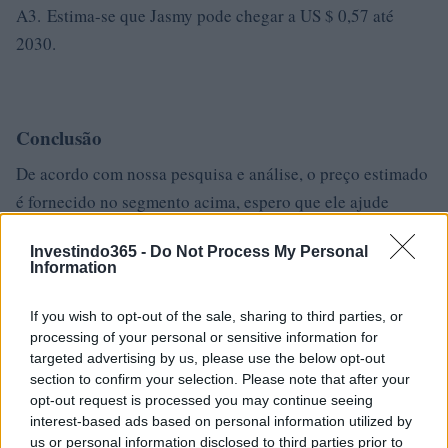
A3. Estima-se que Jasmy pode chegar a US $ 0,57 até
2030.
Conclusão
De acordo com nossa pesquisa e análise, o preço estimado
é fornecido no segmento acima, espero que ele ajude
você. Todas as informações acima, incluindo a taxa de
Investindo365 -
Do Not Process My Personal
preço futura, são apenas para sugestão e gentilmente não
Information
tome isso como um conselho. O exame autossuficiente é
muito apreciado.
If you wish to opt-out of the sale, sharing to third parties, or
processing of your personal or sensitive information for
targeted advertising by us, please use the below opt-out
section to confirm your selection. Please note that after your
opt-out request is processed you may continue seeing
interest-based ads based on personal information utilized by
us or personal information disclosed to third parties prior to
AUTOR