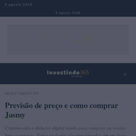
Pular para o conteúdo
8 agosto 2026
8 agosto 2026
⌕
×
⌕
INVESTIMENTOS
Buscar
Previsão de preço e como comprar
Jasmy
Criptomoeda é dinheiro digital usado para comprar ou vender
bens e serviços. Todos os dados são armazenados em um livro-