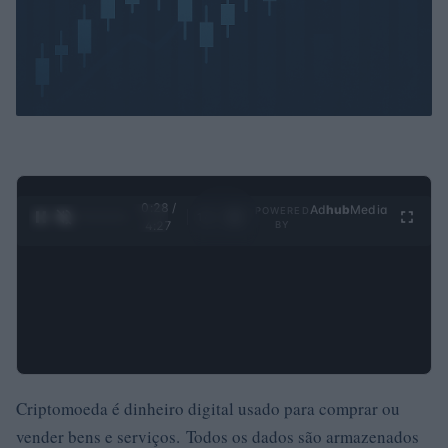
0:29 /
Ad
hub
Media
POWERED
1
/
4
4:27
BY
Criptomoeda é dinheiro digital usado para comprar ou
vender bens e serviços. Todos os dados são armazenados