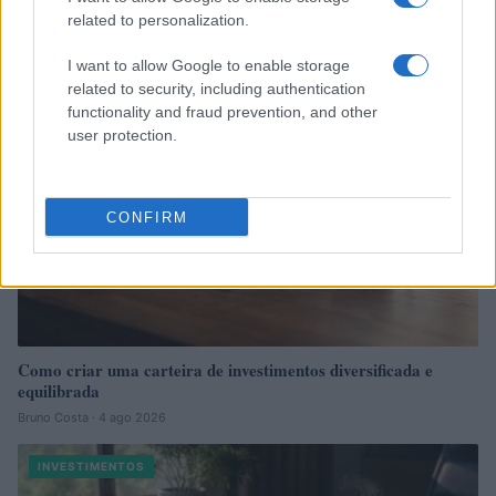
Bruno Costa · 6 ago 2026
related to personalization.
INVESTIMENTOS
I want to allow Google to enable storage
related to security, including authentication
functionality and fraud prevention, and other
user protection.
CONFIRM
Como criar uma carteira de investimentos diversificada e
equilibrada
Bruno Costa · 4 ago 2026
INVESTIMENTOS