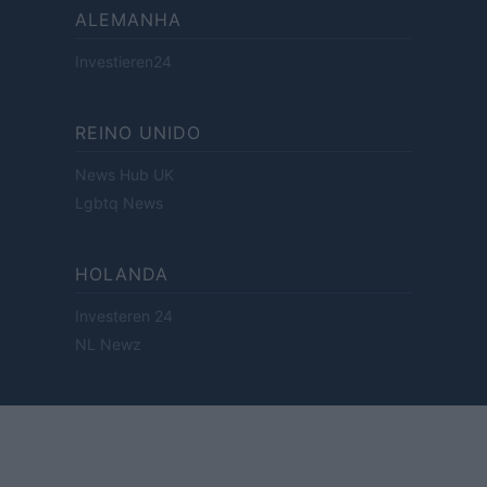
ALEMANHA
Investieren24
REINO UNIDO
News Hub UK
Lgbtq News
HOLANDA
Investeren 24
NL Newz