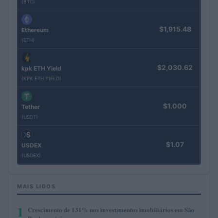
(BTC)
$1,915.48
Ethereum
(ETH)
$2,030.62
kpk ETH Yield
(KPK ETH YIELD)
$1.000
Tether
(USDT)
$1.07
USDEX
(USDEX)
MAIS LIDOS
1
Crescimento de 131% nos investimentos imobiliários em São