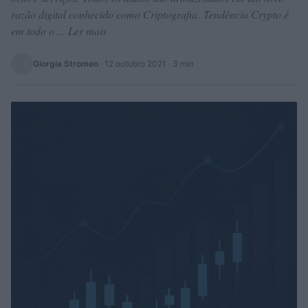
razão digital conhecido como Criptografia. Tendência Crypto é
em todo o ... Ler mais
Giorgia Stromeo
·
12 outubro 2021
· 3 min