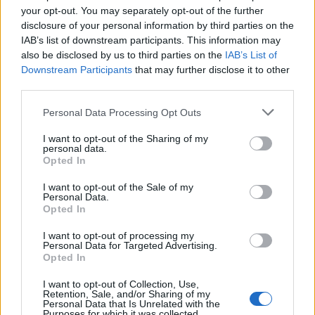
Giorgia Stromeo
your opt-out. You may separately opt-out of the further
disclosure of your personal information by third parties on the
IAB’s list of downstream participants. This information may
also be disclosed by us to third parties on the
IAB’s List of
Downstream Participants
that may further disclose it to other
third parties.
Please note that this website/app uses one or more Google
Personal Data Processing Opt Outs
services and may gather and store information including but
not limited to your visit or usage behaviour. You may click to
I want to opt-out of the Sharing of my
personal data.
grant or deny consent to Google and its third-party tags to
Opted In
use your data for below specified purposes in below Google
consent section.
I want to opt-out of the Sale of my
Personal Data.
Opted In
I want to opt-out of processing my
Personal Data for Targeted Advertising.
Opted In
I want to opt-out of Collection, Use,
Retention, Sale, and/or Sharing of my
Personal Data that Is Unrelated with the
Purposes for which it was collected.