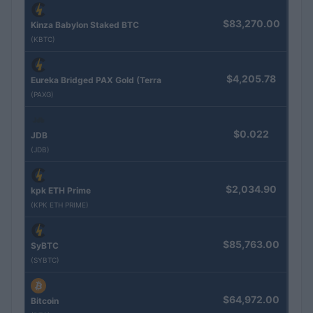
$83,270.00
Kinza Babylon Staked BTC
(KBTC)
$4,205.78
Eureka Bridged PAX Gold (Terra
(PAXG)
$0.022
JDB
(JDB)
$2,034.90
kpk ETH Prime
(KPK ETH PRIME)
$85,763.00
SyBTC
(SYBTC)
$64,972.00
Bitcoin