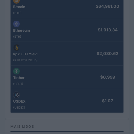
$64,961.00
Bitcoin
(BTC)
$1,913.34
Ethereum
(ETH)
$2,030.62
kpk ETH Yield
(KPK ETH YIELD)
$0.999
Tether
(USDT)
$1.07
USDEX
(USDEX)
MAIS LIDOS