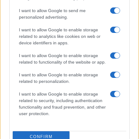
Técnicas de gestão de risco para investidores em criptomoedas
I want to allow Google to send me
Rafael Oliveira · 7 ago 2026
personalized advertising.
I want to allow Google to enable storage
MOEDAS CRIPTOGRÁFICAS
related to analytics like cookies on web or
device identifiers in apps.
I want to allow Google to enable storage
related to functionality of the website or app.
I want to allow Google to enable storage
related to personalization.
I want to allow Google to enable storage
related to security, including authentication
functionality and fraud prevention, and other
user protection.
Como gerenciar riscos em investimentos em criptomoedas com
eficiência
Rafael Oliveira · 7 ago 2026
CONFIRM