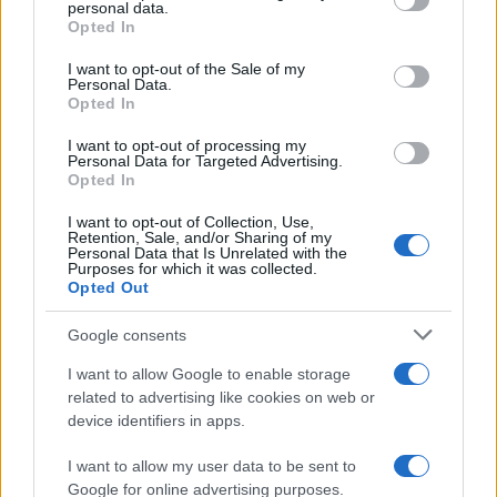
personal data.
grant or deny consent to Google and its third-party tags to
Opted In
use your data for below specified purposes in below Google
consent section.
I want to opt-out of the Sale of my
Personal Data.
Opted In
I want to opt-out of processing my
Continue lendo
Personal Data for Targeted Advertising.
Opted In
MOEDAS CRIPTOGRÁFICAS
I want to opt-out of Collection, Use,
Retention, Sale, and/or Sharing of my
Personal Data that Is Unrelated with the
Purposes for which it was collected.
Opted Out
Google consents
I want to allow Google to enable storage
related to advertising like cookies on web or
device identifiers in apps.
I want to allow my user data to be sent to
Google for online advertising purposes.