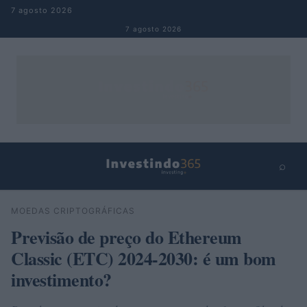
Pular para o conteúdo
7 agosto 2026
7 agosto 2026
⌕
×
⌕
MOEDAS CRIPTOGRÁFICAS
Buscar
Previsão de preço do Ethereum
Classic (ETC) 2024-2030: é um bom
investimento?