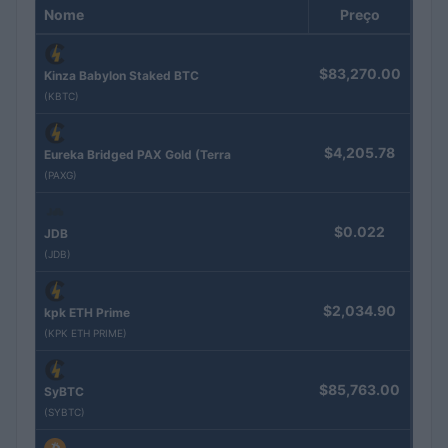
Nome
Preço
$83,270.00
Kinza Babylon Staked BTC
(KBTC)
$4,205.78
Eureka Bridged PAX Gold (Terra
(PAXG)
$0.022
JDB
(JDB)
$2,034.90
kpk ETH Prime
(KPK ETH PRIME)
$85,763.00
SyBTC
(SYBTC)