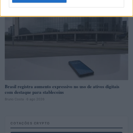
MOEDAS CRIPTOGRÁFICAS
Brasil registra aumento expressivo no uso de ativos digitais
com destaque para stablecoins
Bruno Costa · 6 ago 2026
COTAÇÕES CRYPTO