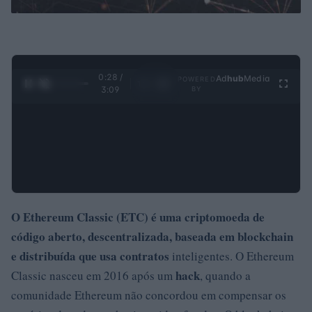
0:29 /
Ad
hub
Media
POWERED
1
/
4
3:09
BY
O Ethereum Classic (ETC)
é uma criptomoeda de
código aberto, descentralizada, baseada em blockchain
e distribuída que usa contratos
inteligentes. O Ethereum
hack
Classic nasceu em 2016 após um
, quando a
comunidade Ethereum não concordou em compensar os