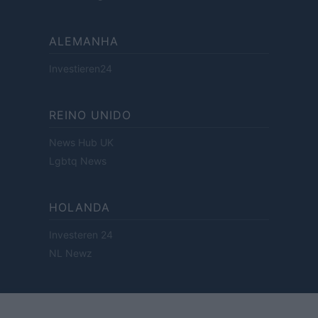
ALEMANHA
Investieren24
REINO UNIDO
News Hub UK
Lgbtq News
HOLANDA
Investeren 24
NL Newz