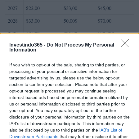
2027
$22,00
$33,00
$45,00
2028
$33,00
50,00$
$70,00
2029
50,00$
$75,00
100,00$
Investindo365 -
Do Not Process My Personal
2030
$75,00
$110,00
150,00$
Information
If you wish to opt-out of the sale, sharing to third parties, or
processing of your personal or sensitive information for
AUTOR
targeted advertising by us, please use the below opt-out
Giorgia Stromeo
section to confirm your selection. Please note that after your
opt-out request is processed you may continue seeing
interest-based ads based on personal information utilized by
us or personal information disclosed to third parties prior to
your opt-out. You may separately opt-out of the further
disclosure of your personal information by third parties on the
IAB’s list of downstream participants. This information may
also be disclosed by us to third parties on the
IAB’s List of
Downstream Participants
that may further disclose it to other