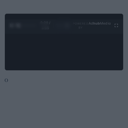
0:29 /
Ad
hub
Media
POWERED
1
/
4
3:55
BY
O