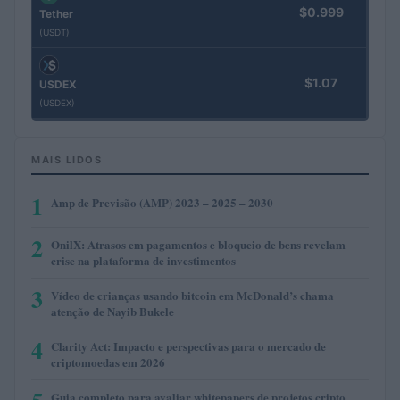
$0.999
Tether
(USDT)
$1.07
USDEX
(USDEX)
MAIS LIDOS
1
Amp de Previsão (AMP) 2023 – 2025 – 2030
2
OnilX: Atrasos em pagamentos e bloqueio de bens revelam
crise na plataforma de investimentos
3
Vídeo de crianças usando bitcoin em McDonald’s chama
atenção de Nayib Bukele
4
Clarity Act: Impacto e perspectivas para o mercado de
criptomoedas em 2026
Guia completo para avaliar whitepapers de projetos cripto