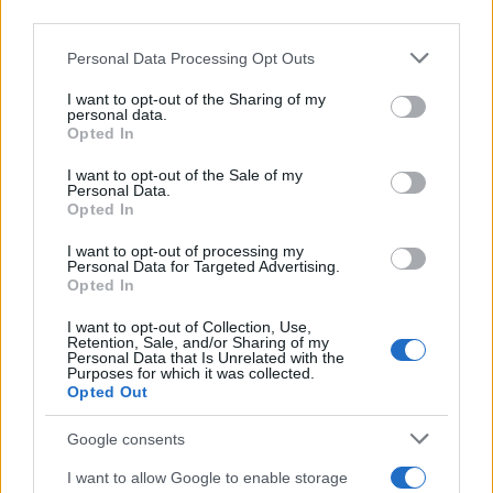
third parties.
Please note that this website/app uses one or more Google
Personal Data Processing Opt Outs
services and may gather and store information including but
not limited to your visit or usage behaviour. You may click to
I want to opt-out of the Sharing of my
personal data.
grant or deny consent to Google and its third-party tags to
Opted In
use your data for below specified purposes in below Google
consent section.
I want to opt-out of the Sale of my
Personal Data.
Opted In
I want to opt-out of processing my
Personal Data for Targeted Advertising.
Opted In
I want to opt-out of Collection, Use,
Retention, Sale, and/or Sharing of my
Continue lendo
Personal Data that Is Unrelated with the
Purposes for which it was collected.
Opted Out
MOEDAS CRIPTOGRÁFICAS
Google consents
I want to allow Google to enable storage