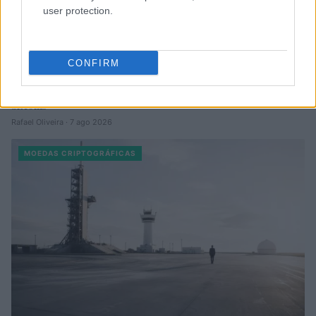
user protection.
CONFIRM
Vulnerabilidade crítica no BTCPay Server: como proteger seus
bitcoins
Rafael Oliveira · 7 ago 2026
MOEDAS CRIPTOGRÁFICAS