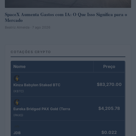
SpaceX Aumenta Gastos com IA: O Que Isso Significa para o
Mercado
Beatriz Almeida · 7 ago 2026
COTAÇÕES CRYPTO
Nome
Preço
$83,270.00
Kinza Babylon Staked BTC
(KBTC)
$4,205.78
Eureka Bridged PAX Gold (Terra
(PAXG)
$0.022
JDB