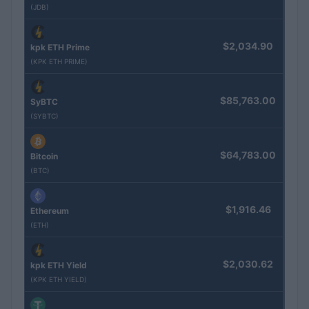
(JDB)
$2,034.90
kpk ETH Prime
(KPK ETH PRIME)
$85,763.00
SyBTC
(SYBTC)
$64,783.00
Bitcoin
(BTC)
$1,916.46
Ethereum
(ETH)
$2,030.62
kpk ETH Yield
(KPK ETH YIELD)