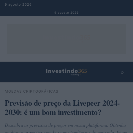
Pular para o conteúdo
9 agosto 2026
9 agosto 2026
⌕
×
⌕
MOEDAS CRIPTOGRÁFICAS
Buscar
Previsão de preço da Livepeer 2024-
2030: é um bom investimento?
Descubra as previsões de preços em nossa plataforma. Obtenha
análises e projeções com base nas tendências do mercado. Fique