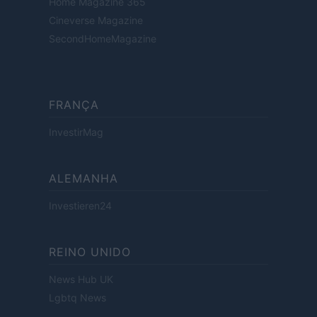
Home Magazine 365
Cineverse Magazine
SecondHomeMagazine
FRANÇA
InvestirMag
ALEMANHA
Investieren24
REINO UNIDO
News Hub UK
Lgbtq News