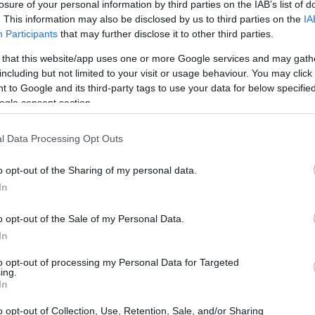
losure of your personal information by third parties on the IAB’s list of
. This information may also be disclosed by us to third parties on the
IA
Participants
that may further disclose it to other third parties.
 that this website/app uses one or more Google services and may gath
including but not limited to your visit or usage behaviour. You may click 
 to Google and its third-party tags to use your data for below specifi
ogle consent section.
l Data Processing Opt Outs
do expressivo: 44 votos favoráveis e 18 contrários.
o opt-out of the Sharing of my personal data.
comissão especial
 criação de uma
que será
In
a antes de uma eventual votação em plenário.
o opt-out of the Sale of my Personal Data.
 Patriota (PSB-PE)
artigo 228 da
altera o
In
jovens a partir de 16 anos possam responder
to opt-out of processing my Personal Data for Targeted
ing.
aprovação na CCJ não altera imediatamente a
In
a constitucionalidade da proposta.
o opt-out of Collection, Use, Retention, Sale, and/or Sharing