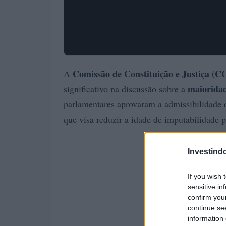
Comissão de Constituição e Justiça (C
A
maioridad
significativo na discussão sobre a
parlamentares aprovaram a admissibilidade
que visa reduzir a idade de imputabilidade 
Investind
If you wish 
sensitive in
confirm you
continue se
information 