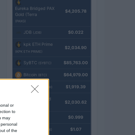
Eureka Bridged PAX
$4,205.78
Gold (Terra
(PAXG)
JDB
$0.022
(JDB)
kpk ETH Prime
$2,034.90
(KPK ETH PRIME)
SyBTC
$85,763.00
(SYBTC)
Bitcoin
$64,979.00
(BTC)
Ethereum
$1,919.39
(ETH)
kpk ETH Yield
$2,030.62
sonal or
(KPK ETH YIELD)
ection to
Tether
$0.999
ou may
(USDT)
 personal
USDEX
$1.07
(USDEX)
out of the