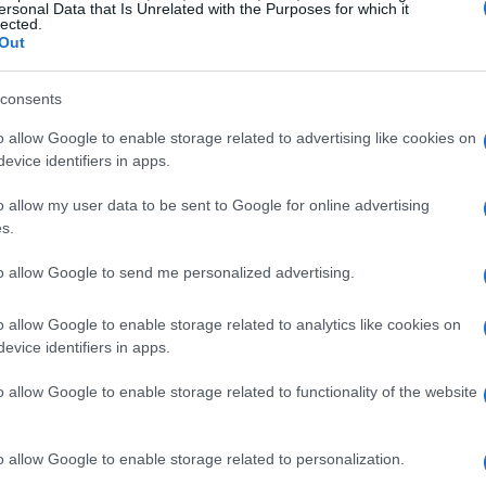
ersonal Data that Is Unrelated with the Purposes for which it
lected.
presidente da Câmara,
Hugo
comissão especial pelo
Out
sa fase o texto poderá ser submetido ao plenário. Para
pelo menos 308 deputados em dois turnos de votação.
consents
o allow Google to enable storage related to advertising like cookies on
evice identifiers in apps.
o allow my user data to be sent to Google for online advertising
s.
to allow Google to send me personalized advertising.
o allow Google to enable storage related to analytics like cookies on
evice identifiers in apps.
o allow Google to enable storage related to functionality of the website
o allow Google to enable storage related to personalization.