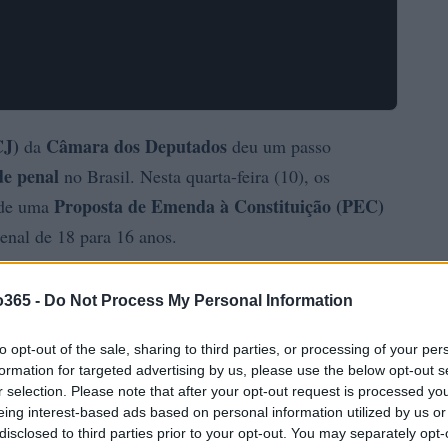
CJ)
Câmara dos Deputados
da
deu um passo
e penal
no Brasil. Nesta quarta-feira (10), os
Proposta de Emenda à Constituição (PEC)
 de uma
penal de 18 para 16 anos.
o365 -
Do Not Process My Personal Information
to opt-out of the sale, sharing to third parties, or processing of your per
formation for targeted advertising by us, please use the below opt-out s
r selection. Please note that after your opt-out request is processed y
eing interest-based ads based on personal information utilized by us or
disclosed to third parties prior to your opt-out. You may separately opt-