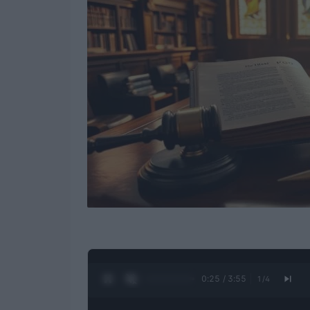
0:26 / 3:55
1
/
4