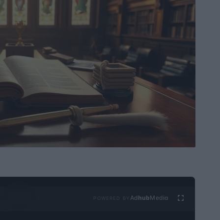
Ad
hub
Media
POWERED BY