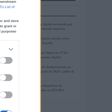
 downstream
B’s List of
MAIS LIDOS
er and store
1
Como o marketing digital orientado por
to grant or
dados está transformando negócios
ed purposes
2
Justiça do Rio de Janeiro decide sobre
divisão de bens de Zagallo
3
Resultados da Pague Menos no 2T26:
lucro, receita e expansão digital
4
Redução histórica do desmatamento na
Amazônia entre agosto de 2026 e julho de
2026
5
Compreendendo os Benefícios de
Reinvestir Dividendos no KNCR11