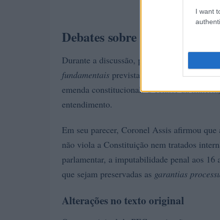
I want t
authenti
Debates sobre a constitucion
Durante a discussão, parlamentares governi
fundamentais
previstas na Constituição e, p
emenda constitucional. O relator da matéri
entendimento.
Em seu parecer, Coronel Assis afirmou que a
não viola a Constituição nem tratados intern
parlamentar, a imputabilidade penal aos 16
que sejam preservadas as
garantias processu
Alterações no texto original