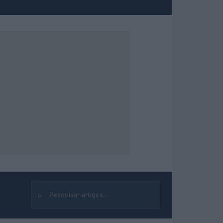
⌕
Buscar