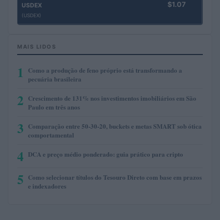
$1.07
USDEX
(USDEX)
MAIS LIDOS
1
Como a produção de feno próprio está transformando a
pecuária brasileira
2
Crescimento de 131% nos investimentos imobiliários em São
Paulo em três anos
3
Comparação entre 50-30-20, buckets e metas SMART sob ótica
comportamental
4
DCA e preço médio ponderado: guia prático para cripto
5
Como selecionar títulos do Tesouro Direto com base em prazos
e indexadores