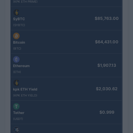
(KPK ETH PRIME)
$85,763.00
SyBTC
(SYBTC)
$64,431.00
Bitcoin
(BTC)
$1,907.13
Ethereum
(ETH)
$2,030.62
kpk ETH Yield
(KPK ETH YIELD)
$0.999
Tether
(USDT)