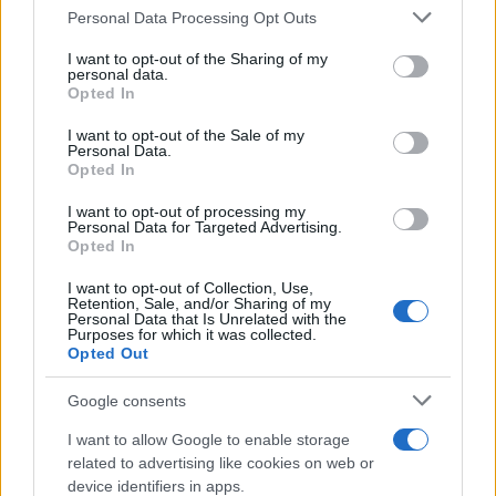
Please note that this website/app uses one or more Google
Personal Data Processing Opt Outs
automaticamente. Isso desbloqueia uma gama mais ampla
services and may gather and store information including but
de utilitários, especialmente para aplicativos de
not limited to your visit or usage behaviour. You may click to
I want to opt-out of the Sharing of my
personal data.
grant or deny consent to Google and its third-party tags to
compartilhamento de carona ou de deslocamento
Opted In
use your data for below specified purposes in below Google
diário. Para esse fim, ChargePoint é uma opção
consent section.
I want to opt-out of the Sale of my
intrigante. A empresa está construindo uma rede de
Personal Data.
Opted In
dezenas de milhares de estações de recarga. Atualmente, é
a terceira maior rede de carregamento dos EUA e está
I want to opt-out of processing my
Personal Data for Targeted Advertising.
entre as mais importantes fora da Tesla Inc. ( TSLA) A
Opted In
ChargePoint está crescendo rapidamente as receitas e
I want to opt-out of Collection, Use,
construindo um ecossistema de software que deve permitir
Retention, Sale, and/or Sharing of my
Personal Data that Is Unrelated with the
o desenvolvimento de negócios com maior margem de
Purposes for which it was collected.
Opted Out
lucro. A adoção da tecnologia da ChargePoint desacelerou
durante o COVID-19, mas se a empresa puder voltar aos
Google consents
trilhos em 2022, as ações podem ser um roubo, dado o
I want to allow Google to enable storage
recuo de 2021. Além disso, o recente projeto de lei de
related to advertising like cookies on web or
device identifiers in apps.
infraestrutura deve impulsionar empresas como a