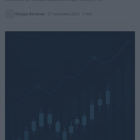
Giorgia Stromeo
·
27 novembro 2021
· 7 min