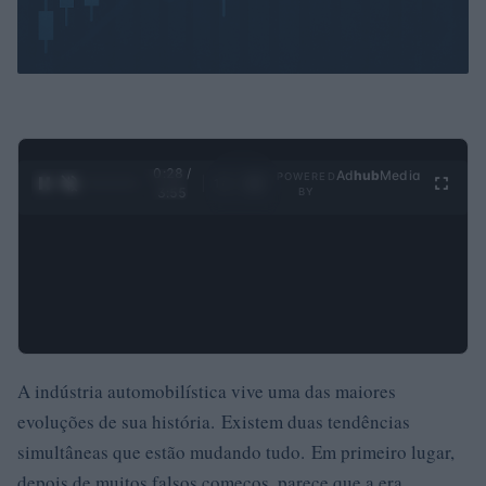
0:30 /
Ad
hub
Media
POWERED
1
/
4
3:55
BY
A indústria automobilística vive uma das maiores
evoluções de sua história. Existem duas tendências
simultâneas que estão mudando tudo. Em primeiro lugar,
depois de muitos falsos começos, parece que a era