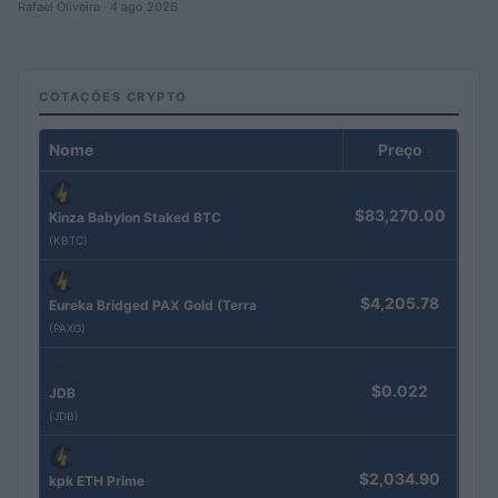
Rafael Oliveira · 4 ago 2026
COTAÇÕES CRYPTO
Nome
Preço
$83,270.00
Kinza Babylon Staked BTC
(KBTC)
$4,205.78
Eureka Bridged PAX Gold (Terra
(PAXG)
$0.022
JDB
(JDB)
$2,034.90
kpk ETH Prime