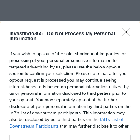
Investindo365 -
Do Not Process My Personal
Information
If you wish to opt-out of the sale, sharing to third parties, or
processing of your personal or sensitive information for
targeted advertising by us, please use the below opt-out
section to confirm your selection. Please note that after your
opt-out request is processed you may continue seeing
interest-based ads based on personal information utilized by
us or personal information disclosed to third parties prior to
ChargePoint Holdings Inc. ( CHPT )
your opt-out. You may separately opt-out of the further
disclosure of your personal information by third parties on the
Outra forma de explorar a megatendência do veículo
IAB’s list of downstream participants. This information may
also be disclosed by us to third parties on the
IAB’s List of
autônomo é possuir o equipamento de carregamento. Os
Downstream Participants
that may further disclose it to other
veículos elétricos autônomos serão muito mais úteis para
third parties.
os consumidores se eles também puderem se recarregar