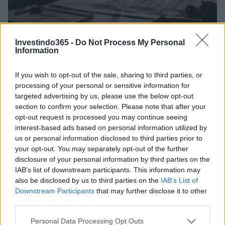
Crescimento de 131% nos investimentos imobiliários em São
Investindo365 -
Do Not Process My Personal
Paulo entre 2026 e 2026
Information
Rafael Oliveira · 8 ago 2026
If you wish to opt-out of the sale, sharing to third parties, or
INVESTIMENTOS
processing of your personal or sensitive information for
targeted advertising by us, please use the below opt-out
section to confirm your selection. Please note that after your
opt-out request is processed you may continue seeing
interest-based ads based on personal information utilized by
us or personal information disclosed to third parties prior to
your opt-out. You may separately opt-out of the further
disclosure of your personal information by third parties on the
IAB’s list of downstream participants. This information may
also be disclosed by us to third parties on the
IAB’s List of
Downstream Participants
that may further disclose it to other
third parties.
Preparação do turismo para o Super El Niño: estratégias e
Please note that this website/app uses one or more Google
Personal Data Processing Opt Outs