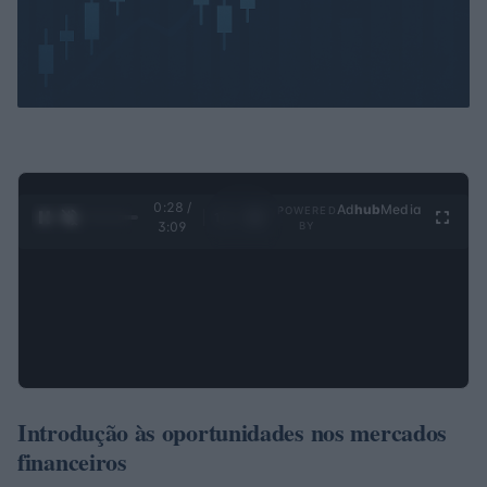
0:29 /
Ad
hub
Media
POWERED
1
/
4
3:09
BY
Introdução às oportunidades nos mercados
financeiros