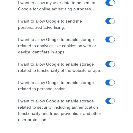
I want to allow my user data to be sent to
Google for online advertising purposes.
COTAÇÕES CRYPTO
I want to allow Google to send me
Nome
Preço
personalized advertising.
I want to allow Google to enable storage
$83,270.00
Kinza Babylon Staked BTC
related to analytics like cookies on web or
(KBTC)
device identifiers in apps.
$4,205.78
I want to allow Google to enable storage
Eureka Bridged PAX Gold (Terra
related to functionality of the website or app.
(PAXG)
I want to allow Google to enable storage
$0.022
JDB
related to personalization.
(JDB)
I want to allow Google to enable storage
related to security, including authentication
$2,034.90
kpk ETH Prime
functionality and fraud prevention, and other
(KPK ETH PRIME)
user protection.