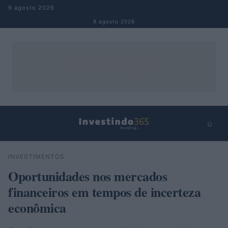
Pular para o conteúdo
9 agosto 2026
9 agosto 2026
⌕
×
⌕
INVESTIMENTOS
Buscar
Oportunidades nos mercados
financeiros em tempos de incerteza
econômica