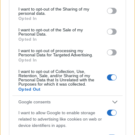
desafios
services and may gather and store information including but
not limited to your visit or usage behaviour. You may click to
I want to opt-out of the Sharing of my
Bruno Costa · 8 ago 2026
personal data.
grant or deny consent to Google and its third-party tags to
Opted In
use your data for below specified purposes in below Google
INVESTIMENTOS
consent section.
I want to opt-out of the Sale of my
Personal Data.
Opted In
I want to opt-out of processing my
Personal Data for Targeted Advertising.
Opted In
I want to opt-out of Collection, Use,
Retention, Sale, and/or Sharing of my
Personal Data that Is Unrelated with the
Purposes for which it was collected.
Opted Out
Google consents
Principais ações recomendadas para dividendos em agosto de
2026
I want to allow Google to enable storage
related to advertising like cookies on web or
Bruno Costa · 6 ago 2026
device identifiers in apps.