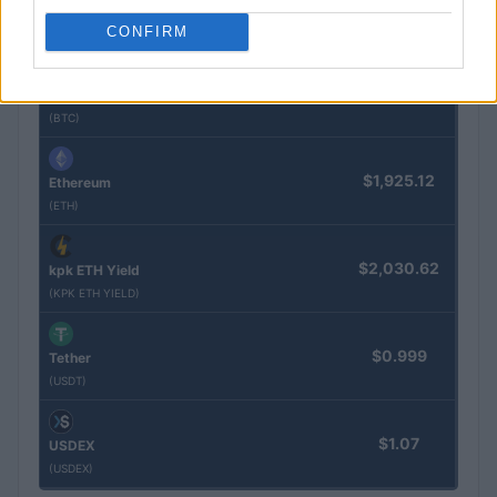
$85,763.00
SyBTC
CONFIRM
(SYBTC)
$65,181.00
Bitcoin
(BTC)
$1,925.12
Ethereum
(ETH)
$2,030.62
kpk ETH Yield
(KPK ETH YIELD)
$0.999
Tether
(USDT)
$1.07
USDEX
(USDEX)