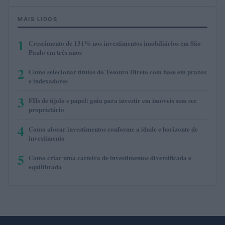
MAIS LIDOS
1
Crescimento de 131% nos investimentos imobiliários em São
Paulo em três anos
2
Como selecionar títulos do Tesouro Direto com base em prazos
e indexadores
3
FIIs de tijolo e papel: guia para investir em imóveis sem ser
proprietário
4
Como alocar investimentos conforme a idade e horizonte de
investimento
5
Como criar uma carteira de investimentos diversificada e
equilibrada