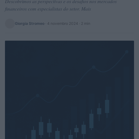
Descobrimos as perspectivas e os desafios nos mercados
financeiros com especialistas do setor. Mais
Giorgia Stromeo
·
4 novembro 2024
· 2 min