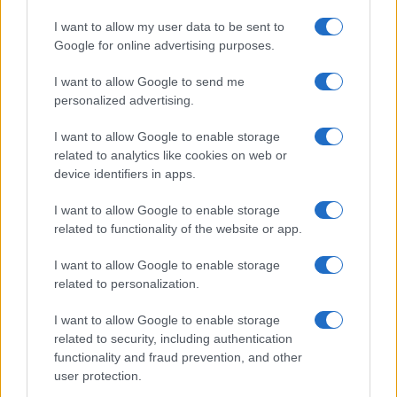
Como criar uma carteira de investimentos diversificada e
I want to allow my user data to be sent to
equilibrada
Google for online advertising purposes.
Bruno Costa · 4 ago 2026
I want to allow Google to send me
personalized advertising.
INVESTIMENTOS
I want to allow Google to enable storage
related to analytics like cookies on web or
device identifiers in apps.
I want to allow Google to enable storage
related to functionality of the website or app.
I want to allow Google to enable storage
related to personalization.
I want to allow Google to enable storage
related to security, including authentication
FIIs de tijolo e papel: guia para investir em imóveis sem ser
functionality and fraud prevention, and other
proprietário
user protection.
Rafael Oliveira · 4 ago 2026