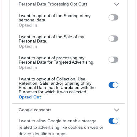
Please note that this website/app uses one or more Google
Personal Data Processing Opt Outs
services and may gather and store information including but
not limited to your visit or usage behaviour. You may click to
I want to opt-out of the Sharing of my
personal data.
grant or deny consent to Google and its third-party tags to
Opted In
use your data for below specified purposes in below Google
Principais ações recomendadas para dividendos em agosto de
consent section.
I want to opt-out of the Sale of my
2026
Personal Data.
Opted In
Bruno Costa · 6 ago 2026
I want to opt-out of processing my
INVESTIMENTOS
Personal Data for Targeted Advertising.
Opted In
I want to opt-out of Collection, Use,
Retention, Sale, and/or Sharing of my
Personal Data that Is Unrelated with the
Purposes for which it was collected.
Opted Out
Google consents
I want to allow Google to enable storage
related to advertising like cookies on web or
device identifiers in apps.