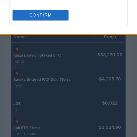
CONFIRM
COTAÇÕES CRYPTO
Nome
Preço
$83,270.00
Kinza Babylon Staked BTC
(KBTC)
$4,205.78
Eureka Bridged PAX Gold (Terra
(PAXG)
$0.022
JDB
(JDB)
$2,034.90
kpk ETH Prime
(KPK ETH PRIME)