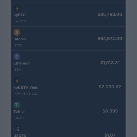
$85,763.00
SyBTC
(SYBTC)
$64,972.00
Bitcoin
(BTC)
$1,918.31
Ethereum
(ETH)
$2,030.62
kpk ETH Yield
(KPK ETH YIELD)
$0.999
Tether
(USDT)
$1.07
USDEX