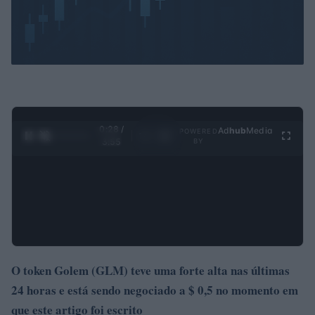
0:28 /
Ad
hub
Media
POWERED
1
/
4
3:55
BY
O token Golem (GLM) teve uma forte alta nas últimas
24 horas e está sendo negociado a $ 0,5 no momento em
que este artigo foi escrito