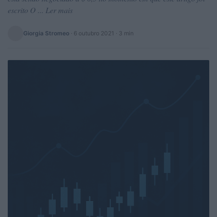
escrito O ... Ler mais
Giorgia Stromeo
·
6 outubro 2021
· 3 min