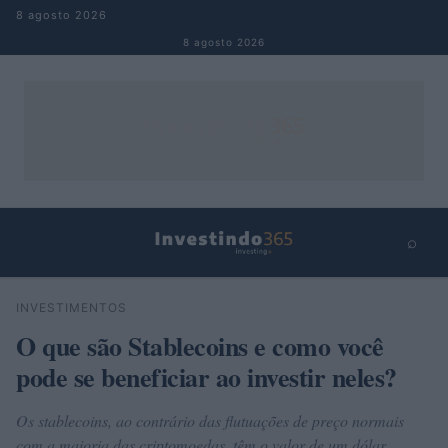
Pular para o conteúdo
8 agosto 2026
8 agosto 2026
⌕
×
⌕
INVESTIMENTOS
Buscar
O que são Stablecoins e como você
pode se beneficiar ao investir neles?
Os stablecoins, ao contrário das flutuações de preço normais
com a maioria das criptomoedas, têm o valor de um dólar