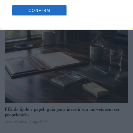
Como criar uma carteira de investimentos diversificada e
equilibrada
CONFIRM
Bruno Costa · 4 ago 2026
INVESTIMENTOS
FIIs de tijolo e papel: guia para investir em imóveis sem ser
proprietário
Rafael Oliveira · 4 ago 2026