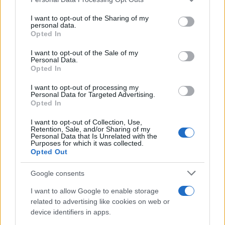
services and may gather and store information including but
not limited to your visit or usage behaviour. You may click to
I want to opt-out of the Sharing of my
personal data.
grant or deny consent to Google and its third-party tags to
Opted In
use your data for below specified purposes in below Google
consent section.
I want to opt-out of the Sale of my
Personal Data.
Opted In
I want to opt-out of processing my
Personal Data for Targeted Advertising.
Continue lendo
Opted In
I want to opt-out of Collection, Use,
INVESTIMENTOS
Retention, Sale, and/or Sharing of my
Personal Data that Is Unrelated with the
Purposes for which it was collected.
Opted Out
Google consents
I want to allow Google to enable storage
related to advertising like cookies on web or
device identifiers in apps.