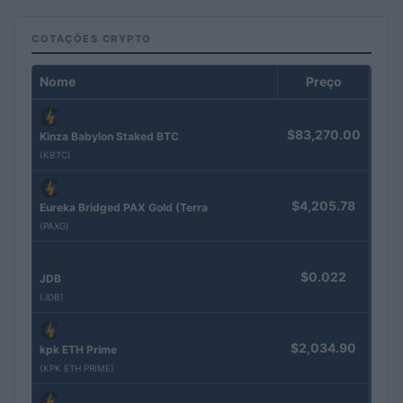
COTAÇÕES CRYPTO
Nome
Preço
$83,270.00
Kinza Babylon Staked BTC
(KBTC)
$4,205.78
Eureka Bridged PAX Gold (Terra
(PAXG)
$0.022
JDB
(JDB)
$2,034.90
kpk ETH Prime
(KPK ETH PRIME)