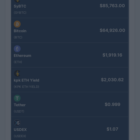
$85,763.00
SyBTC
(SYBTC)
$64,926.00
Bitcoin
(BTC)
$1,919.16
Ethereum
(ETH)
$2,030.62
kpk ETH Yield
(KPK ETH YIELD)
$0.999
Tether
(USDT)
$1.07
USDEX
(USDEX)