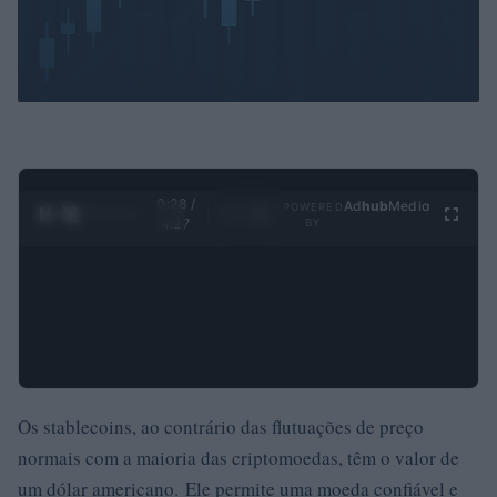
0:29 /
Ad
hub
Media
POWERED
1
/
4
4:27
BY
Os stablecoins, ao contrário das flutuações de preço
normais com a maioria das criptomoedas, têm o valor de
um dólar americano. Ele permite uma moeda confiável e