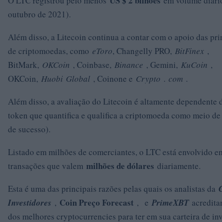
US $ 2 bilhões
O LTC registrou pelo menos
em volume diário
outubro de 2021).
Além disso, a Litecoin continua a contar com o apoio das pri
de criptomoedas, como
eToro
, Changelly PRO,
BitFinex
,
BitMark,
OKCoin
, Coinbase,
Binance
, Gemini,
KuCoin
,
OKCoin,
Huobi
Global
, Coinone e
Crypto
.
com
.
Além disso, a avaliação do Litecoin é altamente dependente d
token que quantifica e qualifica a criptomoeda como meio de
de sucesso).
Listado em milhões de comerciantes, o LTC está envolvido 
milhões de dólares
transações que valem
diariamente.
Esta é uma das principais razões pelas quais os analistas da
Coin Preço Forecast
Investidores
,
, e
PrimeXBT
acredita
dos melhores cryptocurrencies para ter em sua carteira de in