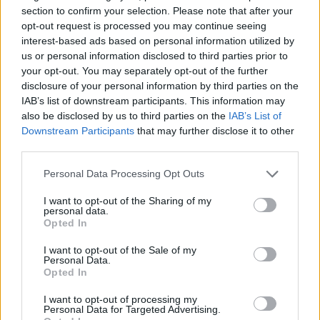
section to confirm your selection. Please note that after your
(conforme refletido no volume de negociação do LTC em maio
opt-out request is processed you may continue seeing
mercado da moeda de prata aumenta.
interest-based ads based on personal information utilized by
us or personal information disclosed to third parties prior to
Uma vez que os ursos normalmente seguem os touros, se os i
your opt-out. You may separately opt-out of the further
sentirem que atingiram seus objetivos de investimento e trav
disclosure of your personal information by third parties on the
IAB’s list of downstream participants. This information may
ganhos com a venda de suas participações, o valor de mercad
also be disclosed by us to third parties on the
IAB’s List of
diminui.
Downstream Participants
that may further disclose it to other
third parties.
Devido ao seu status como uma moeda digital que não tem r
Please note that this website/app uses one or more Google
Personal Data Processing Opt Outs
físicas como moedas fiduciárias, nenhum banco central de q
services and may gather and store information including but
governo em todo o mundo apóia o uso de LTCs como moeda t
not limited to your visit or usage behaviour. You may click to
I want to opt-out of the Sharing of my
personal data.
grant or deny consent to Google and its third-party tags to
Opted In
Mesmo assim, o Litecoin está entre as criptomoedas mais bem
use your data for below specified purposes in below Google
consent section.
I want to opt-out of the Sale of my
do mercado.
Personal Data.
Opted In
dos 20 principais
Classificado como um
ativos digitais, o L
I want to opt-out of processing my
empresas
valioso do que alguns
Personal Data for Targeted Advertising.