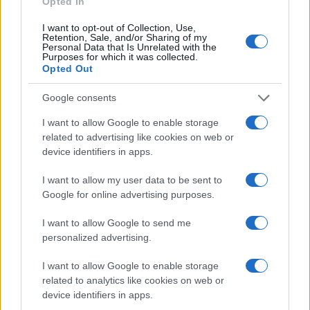
Opted In
convencionais
como
BioMarin
Pharmaceutical
, Crown
Holdings,
BT
Group
, Ares Management,
Japan
Exchange
,
I want to opt-out of Collection, Use,
Retention, Sale, and/or Sharing of my
Airlines,
InterContinental
Hotels
Group
, Formula One Gro
Personal Data that Is Unrelated with the
Purposes for which it was collected.
e
Annaly
Capital
Management,
cujo valor de mercado cai a
Opted Out
14
bilhões
$
.
Google consents
Muitos defensores das criptomoedas e de todo o mundo das f
I want to allow Google to enable storage
descentralizadas acreditam que as atualizações do Litecoin 
related to advertising like cookies on web or
com que o protocolo se torne um dos mais procurados no es
device identifiers in apps.
pensam que litecoin proporciona uma
mais rápida
,
custo
–
I want to allow my user data to be sent to
eficaz
pagamento
sistema
de Bitcoin e Ethereum por causa 
Google for online advertising purposes.
Scrypt
sua
tecnologia.
I want to allow Google to send me
personalized advertising.
Embora várias criptomoedas, como Dogecoin (DOGE) e outr
envolvidas em vários esquemas obscuros, a rede do Litecoin t
I want to allow Google to enable storage
para os hackers causar problemas de segurança cibernética.
related to analytics like cookies on web or
device identifiers in apps.