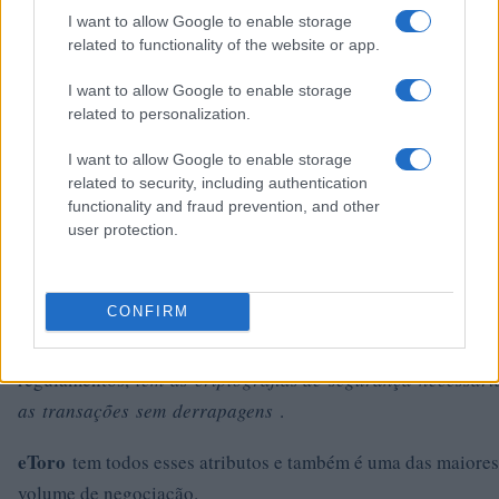
A menor suscetibilidade do LTC à fraude continuará a reforç
I want to allow Google to enable storage
e uso, o que refletirá positivamente em sua avaliação de mer
related to functionality of the website or app.
LTC em seu portfólio pode trazer ganhos consistentes por u
I want to allow Google to enable storage
período.
related to personalization.
Como investir $ 100 em litecoin (LTC)
I want to allow Google to enable storage
related to security, including authentication
20
Existem mais de
maneiras de investir $ 100 em Litecoin 
functionality and fraud prevention, and other
user protection.
Com base na experiência de nossos colaboradores especialist
no espaço há anos, recomendamos comprando LTCde trocas
CONFIRM
criptomoedas com esses atributos.
Excelente
atendimento
a
taxas baixas,
facilidade
de
uso
, conformidade com os
regulamentos,
tem
as
criptografias de
segurança
necessári
as
transações
sem
derrapagens
.
eToro
tem todos esses atributos e também é uma das maiores
volume de negociação.