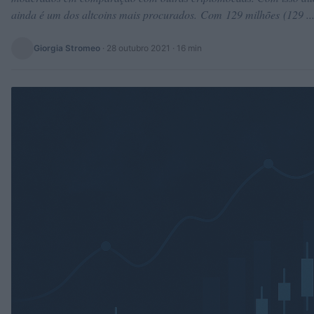
ainda é um dos altcoins mais procurados. Com 129 milhões (129 ..
Giorgia Stromeo
·
28 outubro 2021
· 16 min