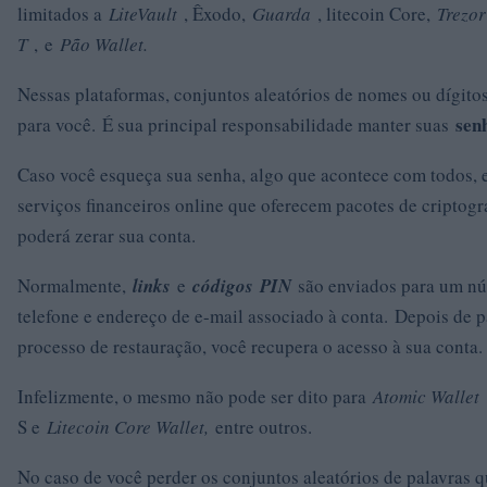
limitados a
LiteVault
, Êxodo,
Guarda
, litecoin Core,
Trezo
T
, e
Pão Wallet.
Nessas plataformas, conjuntos aleatórios de nomes ou dígito
sen
para você. É sua principal responsabilidade manter suas
Caso você esqueça sua senha, algo que acontece com todos, 
serviços financeiros online que oferecem pacotes de criptogra
poderá zerar sua conta.
Normalmente,
links
e
códigos
PIN
são enviados para um n
telefone e endereço de e-mail associado à conta. Depois de p
processo de restauração, você recupera o acesso à sua conta.
Infelizmente, o mesmo não pode ser dito para
Atomic Wallet
S e
Litecoin Core Wallet,
entre outros.
No caso de você perder os conjuntos aleatórios de palavras q