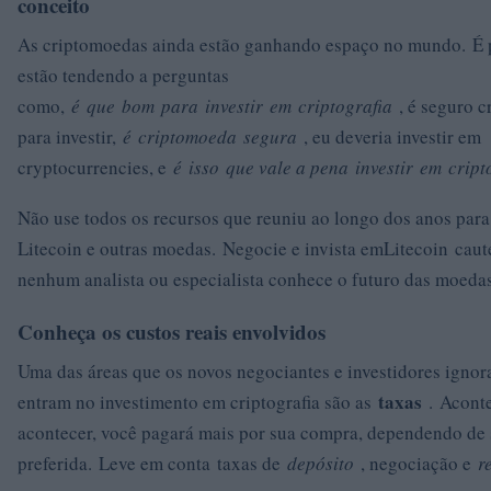
conceito
As criptomoedas ainda estão ganhando espaço no mundo. É p
estão tendendo a perguntas
como,
é
que
bom
para
investir
em
criptografia
, é seguro 
para investir,
é
criptomoeda
segura
, eu deveria investir em
cryptocurrencies, e
é
isso
que vale a pena
investir
em
crip
Não use todos os recursos que reuniu ao longo dos anos para
Litecoin e outras moedas. Negocie e invista emLitecoin cau
nenhum analista ou especialista conhece o futuro das moedas 
Conheça os custos reais envolvidos
Uma das áreas que os novos negociantes e investidores igno
taxas
entram no investimento em criptografia são as
. Acont
acontecer, você pagará mais por sua compra, dependendo de 
preferida. Leve em conta taxas de
depósito
, negociação e
r