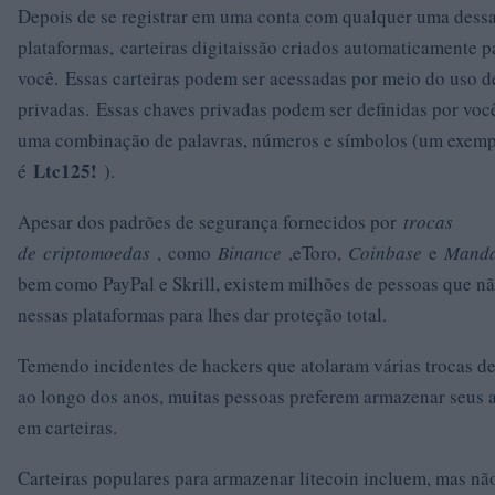
Depois de se registrar em uma conta com qualquer uma dess
plataformas, carteiras digitaissão criados automaticamente p
você. Essas carteiras podem ser acessadas por meio do uso d
privadas. Essas chaves privadas podem ser definidas por voc
uma combinação de palavras, números e símbolos (um exem
Ltc125!
é
).
Apesar dos padrões de segurança fornecidos por
trocas
de
criptomoedas
, como
Binance
,eToro,
Coinbase
e
Mand
bem como PayPal e Skrill, existem milhões de pessoas que n
nessas plataformas para lhes dar proteção total.
Temendo incidentes de hackers que atolaram várias trocas d
ao longo dos anos, muitas pessoas preferem armazenar seus
em carteiras.
Carteiras populares para armazenar litecoin incluem, mas nã