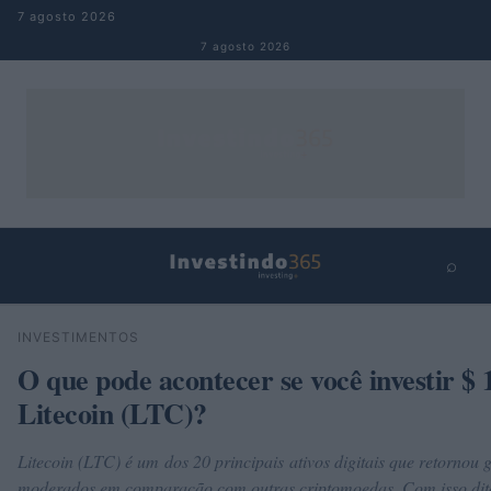
Pular para o conteúdo
7 agosto 2026
7 agosto 2026
⌕
×
⌕
INVESTIMENTOS
Buscar
O que pode acontecer se você investir $ 
Litecoin (LTC)?
Litecoin (LTC) é um dos 20 principais ativos digitais que retornou 
moderados em comparação com outras criptomoedas. Com isso dito