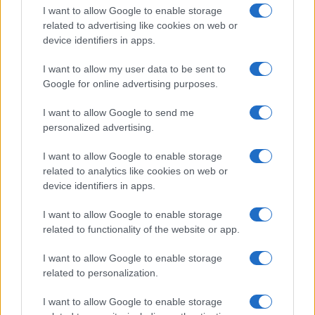
criptomoedas já quebraram seus recordes históricos,
I want to allow Google to enable storage
related to advertising like cookies on web or
enquanto outras estão aumentando continuamente. Este
device identifiers in apps.
pode ser um ótimo momento para investir em moedas
alternativas, que também incluem o token URUS. No
I want to allow my user data to be sent to
Google for online advertising purposes.
entanto, essa indicação de uma temporada alternativa é
meramente baseada em especulação, por isso é
I want to allow Google to send me
aconselhável usar uma variedade de indicadores técnicos
personalized advertising.
antes de investir em qualquer cripto ativo.
I want to allow Google to enable storage
related to analytics like cookies on web or
device identifiers in apps.
AUTOR
I want to allow Google to enable storage
Giorgia Stromeo
related to functionality of the website or app.
I want to allow Google to enable storage
related to personalization.
I want to allow Google to enable storage