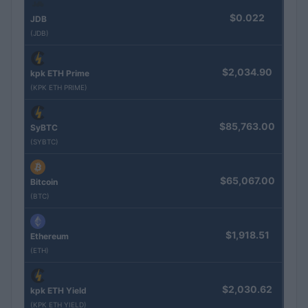
$0.022
JDB
(JDB)
$2,034.90
kpk ETH Prime
(KPK ETH PRIME)
$85,763.00
SyBTC
(SYBTC)
$65,067.00
Bitcoin
(BTC)
$1,918.51
Ethereum
(ETH)
$2,030.62
kpk ETH Yield
(KPK ETH YIELD)