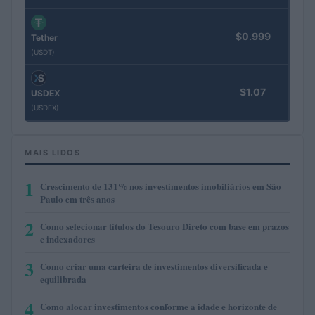
$0.999
Tether
(USDT)
$1.07
USDEX
(USDEX)
MAIS LIDOS
1
Crescimento de 131% nos investimentos imobiliários em São
Paulo em três anos
2
Como selecionar títulos do Tesouro Direto com base em prazos
e indexadores
3
Como criar uma carteira de investimentos diversificada e
equilibrada
4
Como alocar investimentos conforme a idade e horizonte de