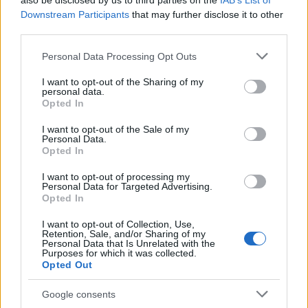
also be disclosed by us to third parties on the
IAB’s List of
em direção à plataforma Aurox e o preço do token URUS
Downstream Participants
that may further disclose it to other
aumentará, pois os usuários precisam segurar o token para
third parties.
obter descontos.
Please note that this website/app uses one or more Google
Personal Data Processing Opt Outs
services and may gather and store information including but
Conforme destacado acima, os ativos não utilizados de um
not limited to your visit or usage behaviour. You may click to
I want to opt-out of the Sharing of my
personal data.
usuário são apostados automaticamente, o que dá lucro
grant or deny consent to Google and its third-party tags to
Opted In
use your data for below specified purposes in below Google
duplo ao usuário final. Eles podem ganhar recompensas de
consent section.
I want to opt-out of the Sale of my
apostas, bem como um aumento no preço de seus
Personal Data.
tokens. Esse recurso é um ponto atraente para usuários de
Opted In
criptografia e também para investidores em potencial. Ele
I want to opt-out of processing my
Personal Data for Targeted Advertising.
promete recompensas em dobro e, possivelmente, muitos
Opted In
usuários se inscreverão na plataforma Aurox por causa
I want to opt-out of Collection, Use,
desse recurso, causando um aumento no preço do token
Retention, Sale, and/or Sharing of my
Personal Data that Is Unrelated with the
URUS.
Purposes for which it was collected.
Opted Out
Muitos analistas de criptografia estão sugerindo o início
Google consents
de uma temporada alternativa em novembro. Algumas