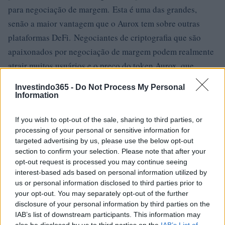
para negociação de margem. Esta é uma das grandes,
senão a maior vantagem que o Aurox tem sobre outras
plataformas DeFi. Negociantes de criptografia que são
apaixonados por negociação de margem podem realmente
atrair muitos usuários e o preço do token Aurox, que
atualmente está abaixo de US $ 200, pode subir para US $
Investindo365 -
Do Not Process My Personal
500 no longo prazo.
Information
Para usuários iniciantes, o Aurox é uma ótima plataforma,
If you wish to opt-out of the sale, sharing to third parties, or
pois oferece descontos de até 50%. É uma quantidade
processing of your personal or sensitive information for
targeted advertising by us, please use the below opt-out
enorme e muitas plataformas não oferecem esse luxo. É
section to confirm your selection. Please note that after your
por isso que a plataforma Aurox continuará a aumentar em
opt-out request is processed you may continue seeing
popularidade para os comerciantes de criptografia de
interest-based ads based on personal information utilized by
us or personal information disclosed to third parties prior to
primeira viagem, que felizmente também são os mais
your opt-out. You may separately opt-out of the further
numerosos, entre todos os usuários de criptografia. O
disclosure of your personal information by third parties on the
aumento de usuários criará uma enorme onda de tráfego
IAB’s list of downstream participants. This information may