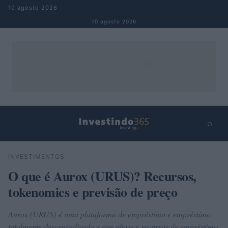
Pular para o conteúdo
10 agosto 2026
10 agosto 2026
⌕
×
⌕
INVESTIMENTOS
Buscar
O que é Aurox (URUS)? Recursos,
tokenomics e previsão de preço
Aurox (URUS) é uma plataforma de empréstimo e empréstimo
totalmente descentralizada e que oferece recursos de empréstimo