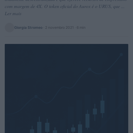
com margem de 4X. O token oficial do Aurox é o URUS, que ...
Ler mais
Giorgia Stromeo
·
2 novembro 2021
· 6 min