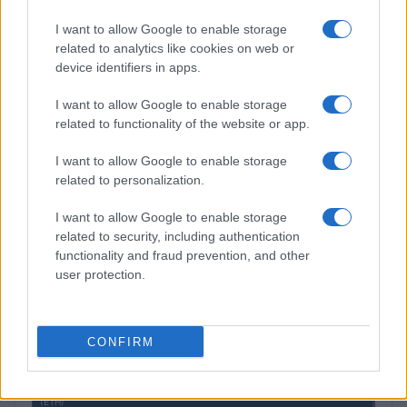
$4,205.78
Eureka Bridged PAX Gold (Terra
I want to allow Google to enable storage
(PAXG)
related to analytics like cookies on web or
device identifiers in apps.
$0.022
JDB
I want to allow Google to enable storage
(JDB)
related to functionality of the website or app.
I want to allow Google to enable storage
$2,034.90
kpk ETH Prime
related to personalization.
(KPK ETH PRIME)
I want to allow Google to enable storage
related to security, including authentication
$85,763.00
SyBTC
functionality and fraud prevention, and other
(SYBTC)
user protection.
$65,072.00
Bitcoin
(BTC)
CONFIRM
$1,923.07
Ethereum
(ETH)