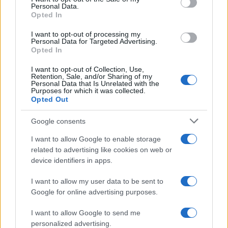
Personal Data.
Opted In
I want to opt-out of processing my
Personal Data for Targeted Advertising.
Opted In
I want to opt-out of Collection, Use,
Retention, Sale, and/or Sharing of my
Personal Data that Is Unrelated with the
Purposes for which it was collected.
Como melhorar seu perfil de crédito em 90 dias
Opted Out
Rafael Oliveira · 8 ago 2026
Google consents
I want to allow Google to enable storage
COTAÇÕES CRYPTO
related to advertising like cookies on web or
device identifiers in apps.
Nome
Preço
I want to allow my user data to be sent to
Google for online advertising purposes.
$83,270.00
Kinza Babylon Staked BTC
(KBTC)
I want to allow Google to send me
personalized advertising.