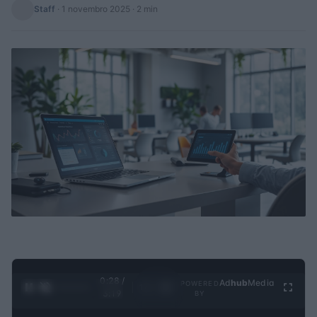
Staff
·
1 novembro 2025
· 2 min
0:29 /
Ad
hub
Media
POWERED
1
/
4
3:19
BY