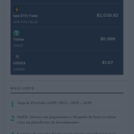
$2,030.62
kpk ETH Yield
(KPK ETH YIELD)
$0.999
Tether
(USDT)
$1.07
USDEX
(USDEX)
MAIS LIDOS
1
Amp de Previsão (AMP) 2023 – 2025 – 2030
2
OnilX: Atrasos em pagamentos e bloqueio de bens revelam
crise na plataforma de investimentos
Gestores de grandes fundos veem eleição presidencial mais