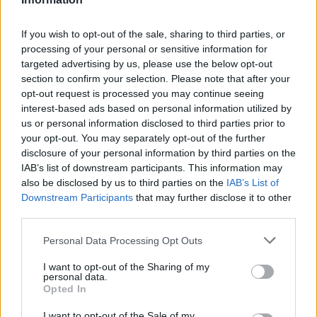
If you wish to opt-out of the sale, sharing to third parties, or
processing of your personal or sensitive information for
targeted advertising by us, please use the below opt-out
section to confirm your selection. Please note that after your
opt-out request is processed you may continue seeing
interest-based ads based on personal information utilized by
us or personal information disclosed to third parties prior to
your opt-out. You may separately opt-out of the further
disclosure of your personal information by third parties on the
IAB’s list of downstream participants. This information may
also be disclosed by us to third parties on the
IAB’s List of
Preparação do turismo para o Super El Niño: estratégias e
Downstream Participants
that may further disclose it to other
desafios
third parties.
Bruno Costa · 8 ago 2026
Please note that this website/app uses one or more Google
Personal Data Processing Opt Outs
FINANÇA
services and may gather and store information including but
not limited to your visit or usage behaviour. You may click to
I want to opt-out of the Sharing of my
personal data.
grant or deny consent to Google and its third-party tags to
Opted In
use your data for below specified purposes in below Google
consent section.
I want to opt-out of the Sale of my