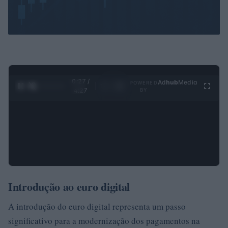
0:28 /
Ad
hub
Media
POWERED
1
/
4
4:27
BY
Introdução ao euro digital
A introdução do euro digital representa um passo
significativo para a modernização dos pagamentos na