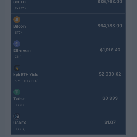
$85,763.00
SyBTC
(SYBTC)
$64,783.00
Bitcoin
(BTC)
$1,916.46
Ethereum
(ETH)
$2,030.62
kpk ETH Yield
(KPK ETH YIELD)
$0.999
Tether
(USDT)
$1.07
USDEX
(USDEX)