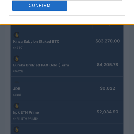
CONFIRM
COTAÇÕES CRYPTO
Nome
Preço
$83,270.00
Kinza Babylon Staked BTC
(KBTC)
$4,205.78
Eureka Bridged PAX Gold (Terra
(PAXG)
$0.022
JDB
(JDB)
$2,034.90
kpk ETH Prime
(KPK ETH PRIME)