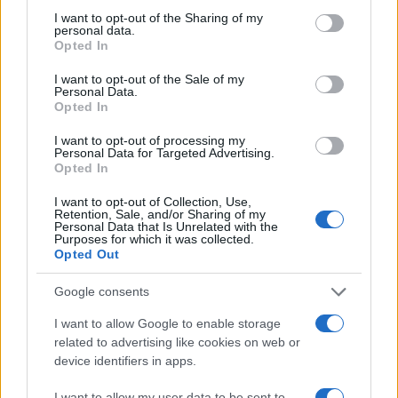
not limited to your visit or usage behaviour. You may click to
I want to opt-out of the Sharing of my
personal data.
grant or deny consent to Google and its third-party tags to
Opted In
use your data for below specified purposes in below Google
Fundador de plataforma de criptomoedas acusado de desviar
consent section.
US$ 10 milhões
I want to opt-out of the Sale of my
Personal Data.
Bruno Costa · 8 ago 2026
Opted In
I want to opt-out of processing my
MOEDAS CRIPTOGRÁFICAS
Personal Data for Targeted Advertising.
Opted In
I want to opt-out of Collection, Use,
Retention, Sale, and/or Sharing of my
Personal Data that Is Unrelated with the
Purposes for which it was collected.
Opted Out
Google consents
I want to allow Google to enable storage
related to advertising like cookies on web or
device identifiers in apps.
Vulnerabilidade crítica no BTCPay Server: como proteger seus
I want to allow my user data to be sent to