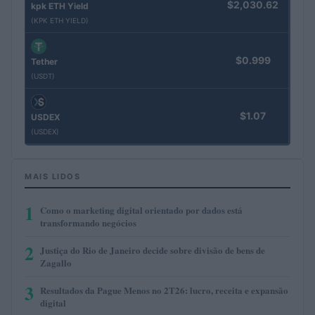
$2,030.62
kpk ETH Yield
(KPK ETH YIELD)
$0.999
Tether
(USDT)
$1.07
USDEX
(USDEX)
MAIS LIDOS
1
Como o marketing digital orientado por dados está
transformando negócios
2
Justiça do Rio de Janeiro decide sobre divisão de bens de
Zagallo
3
Resultados da Pague Menos no 2T26: lucro, receita e expansão
digital