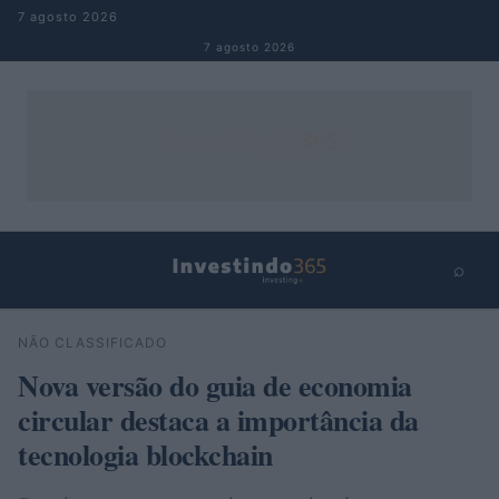
Pular para o conteúdo
7 agosto 2026
7 agosto 2026
⌕
×
⌕
NÃO CLASSIFICADO
Buscar
Nova versão do guia de economia
circular destaca a importância da
tecnologia blockchain