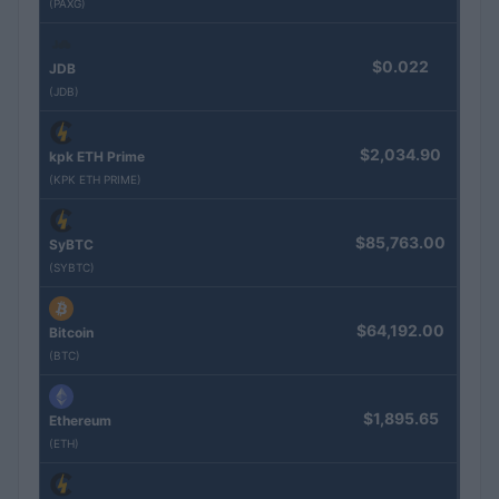
(PAXG)
$0.022
JDB
(JDB)
$2,034.90
kpk ETH Prime
(KPK ETH PRIME)
$85,763.00
SyBTC
(SYBTC)
$64,192.00
Bitcoin
(BTC)
$1,895.65
Ethereum
(ETH)