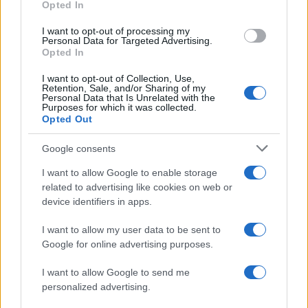
Opted In
NÃO CLASSIFICADO
I want to opt-out of processing my
Personal Data for Targeted Advertising.
Opted In
I want to opt-out of Collection, Use,
Retention, Sale, and/or Sharing of my
Personal Data that Is Unrelated with the
Purposes for which it was collected.
Opted Out
Google consents
I want to allow Google to enable storage
related to advertising like cookies on web or
Petróleo Brent cai 8.3% e arrasta commodities em agosto de
device identifiers in apps.
2026
Rafael Oliveira · 6 ago 2026
I want to allow my user data to be sent to
Google for online advertising purposes.
NÃO CLASSIFICADO
I want to allow Google to send me
personalized advertising.