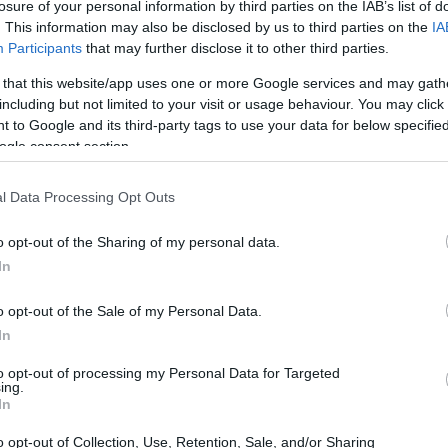
losure of your personal information by third parties on the IAB’s list of
. This information may also be disclosed by us to third parties on the
IA
Participants
that may further disclose it to other third parties.
 that this website/app uses one or more Google services and may gath
including but not limited to your visit or usage behaviour. You may click 
 to Google and its third-party tags to use your data for below specifi
ogle consent section.
l Data Processing Opt Outs
o opt-out of the Sharing of my personal data.
In
peração do ICE
o opt-out of the Sale of my Personal Data.
In
ICE
 uma operação intensificada do
em Minnesota. A
to opt-out of processing my Personal Data for Targeted
 em uma ação de grande escala destinada a reprimir a
ing.
In
 realizada sem diálogo com as autoridades locais,
es, especialmente nas comunidades que já enfrentam
o opt-out of Collection, Use, Retention, Sale, and/or Sharing