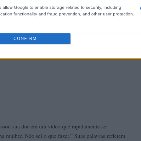
o allow Google to enable storage related to security, including
cation functionality and fraud prevention, and other user protection.
CONFIRM
ssou sua dor em um vídeo que rapidamente se
a mulher. Não sei o que fazer.” Suas palavras refletem