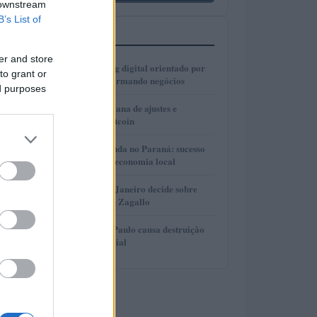
 downstream
B’s List of
MAIS LIDOS
er and store
1
Como o marketing digital orientado por
to grant or
dados está transformando negócios
ed purposes
2
Real e cripto: semana de ajustes e
dominância de Bitcoin
3
Turismo de Lavanda no Paraná: sucesso
que movimenta a economia local
4
Justiça do Rio de Janeiro decide sobre
divisão de bens de Zagallo
5
Incêndio em São Paulo causa destruição
em centro comercial