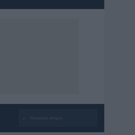
⌕
Buscar