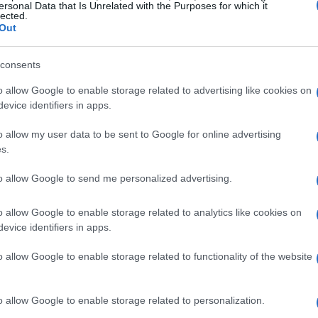
ersonal Data that Is Unrelated with the Purposes for which it
lected.
Out
 risco de confrontos violentos e o uso excessivo da
consents
George Floyd
marcado pelo assassinato de
, transforma
o allow Google to enable storage related to advertising like cookies on
do de simbolismo político e emocional. Nesse cenário
evice identifiers in apps.
extinguíu tragicamente.
o allow my user data to be sent to Google for online advertising
s.
to allow Google to send me personalized advertising.
s, mãe de três filhos e parte ativa da comunidade
 na poesia, longe dos holofotes políticos. Na manhã
o allow Google to enable storage related to analytics like cookies on
evice identifiers in apps.
 pararam o carro para observar uma operação do ICE
ntar os agentes ou participar de protestos. Contudo,
o allow Google to enable storage related to functionality of the website
m tiro na cabeça ao tentar sair do local, desarmada e
o allow Google to enable storage related to personalization.