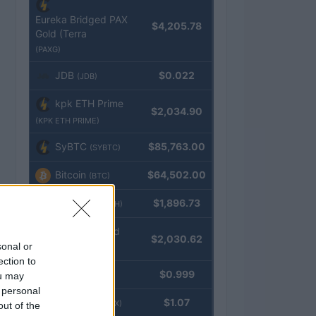
Eureka Bridged PAX
$4,205.78
Gold (Terra
(PAXG)
JDB
$0.022
(JDB)
kpk ETH Prime
$2,034.90
(KPK ETH PRIME)
SyBTC
$85,763.00
(SYBTC)
Bitcoin
$64,502.00
(BTC)
Ethereum
$1,896.73
(ETH)
kpk ETH Yield
$2,030.62
sonal or
(KPK ETH YIELD)
ection to
Tether
$0.999
ou may
(USDT)
 personal
USDEX
$1.07
(USDEX)
out of the