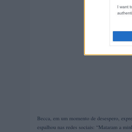
I want t
authenti
Becca, em um momento de desespero, expre
espalhou nas redes sociais: “Mataram a minh