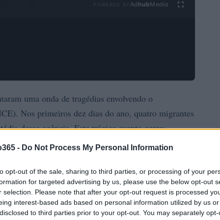
Ad
hub
Media
POWERED BY
ntaram uma onda de tragédias envolvendo o
ICE). Nos primeiros dez dias do ano, quatro migrantes
ódia dessa agência. Este trágico evento gerou
des. Essas mortes não representam apenas números;
o365 -
Do Not Process My Personal Information
 e de famílias devastadas.
to opt-out of the sale, sharing to third parties, or processing of your per
formation for targeted advertising by us, please use the below opt-out s
r selection. Please note that after your opt-out request is processed y
eing interest-based ads based on personal information utilized by us or
disclosed to third parties prior to your opt-out. You may separately opt-