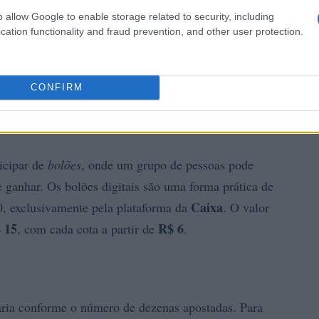
o allow Google to enable storage related to security, including
cation functionality and fraud prevention, and other user protection.
CONFIRM
icipar de
bolões
, onde um grupo de pessoas pode
e ganhar. Os bolões digitais são uma forma prática de
Caixa
0, exclusivamente pela plataforma da
. O valor
 15
R$ 6
, com cada cota a partir de
.
ria conforme o número de dezenas apostadas. Para