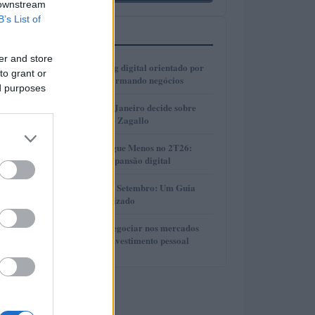
 downstream
B’s List of
MAIS LIDOS
er and store
1
Como o marketing digital orientado por
to grant or
dados está transformando negócios
ed purposes
2
Justiça do Rio de Janeiro decide sobre
divisão de bens de Zagallo
3
Resultados da Pague Menos no 2T26:
lucro, receita e expansão digital
4
Taxas de CDB em Setembro: Um Guia
Completo e Atualizado
5
Descubra como negociar nos mercados
financeiros sem investimento pessoal