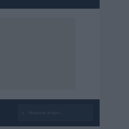
⌕
Buscar