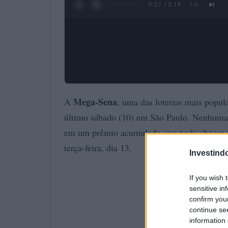
0:28 / 3:19
1
/
4
Mega-Sena
A
, uma das loterias mais popul
último sábado (10) em São Paulo. Nenhuma a
em um prêmio acumulado que pode chegar
terça-feira, dia 13.
Investind
If you wish 
sensitive in
confirm you
continue se
information 