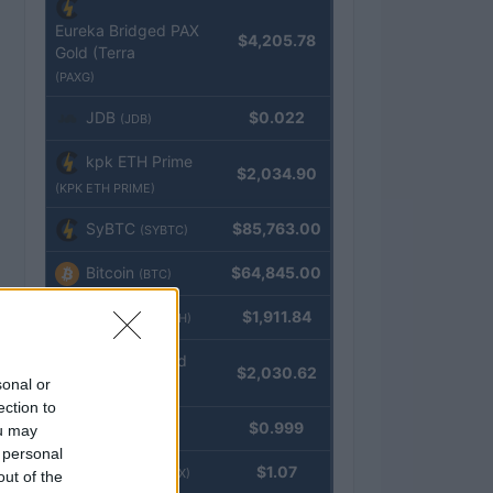
Eureka Bridged PAX
$4,205.78
Gold (Terra
(PAXG)
JDB
$0.022
(JDB)
kpk ETH Prime
$2,034.90
(KPK ETH PRIME)
SyBTC
$85,763.00
(SYBTC)
Bitcoin
$64,845.00
(BTC)
Ethereum
$1,911.84
(ETH)
kpk ETH Yield
$2,030.62
sonal or
(KPK ETH YIELD)
ection to
Tether
$0.999
ou may
(USDT)
 personal
USDEX
$1.07
(USDEX)
out of the