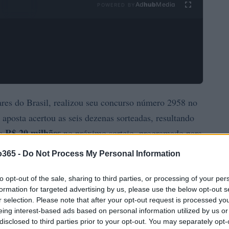
Ad
hub
Media
POWERED BY
ares do Brasil, realizou seu concurso número 2958 no
posta acertou as seis dezenas sorteadas, resultando
R$ 20 milhões
 a
no próximo sorteio, programado para
o365 -
Do Not Process My Personal Information
to opt-out of the sale, sharing to third parties, or processing of your per
formation for targeted advertising by us, please use the below opt-out s
r selection. Please note that after your opt-out request is processed y
eing interest-based ads based on personal information utilized by us or
disclosed to third parties prior to your opt-out. You may separately opt-