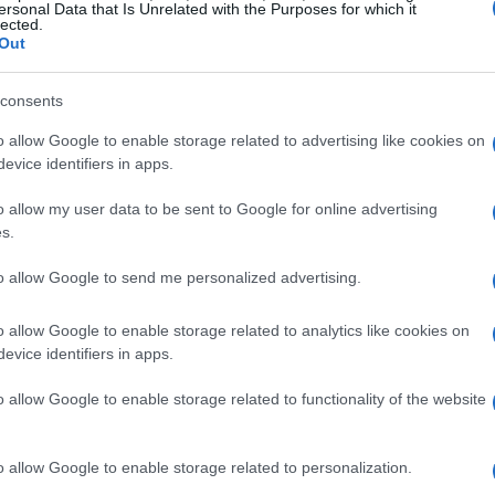
ersonal Data that Is Unrelated with the Purposes for which it
lected.
 da sorte não ter sorrido para todos, existem muitas
Out
s.
consents
o allow Google to enable storage related to advertising like cookies on
evice identifiers in apps.
es podem fazer suas apostas em qualquer lotérica
xa Econômica Federal
. As apostas são aceitas até às
o allow my user data to be sent to Google for online advertising
s.
R$
que consiste em marcar seis números, custa apenas
to allow Google to send me personalized advertising.
o allow Google to enable storage related to analytics like cookies on
evice identifiers in apps.
o allow Google to enable storage related to functionality of the website
o allow Google to enable storage related to personalization.