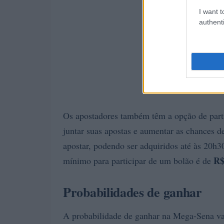
I want t
authenti
Os apostadores também têm a opção de part
juntar suas apostas e aumentar as chances d
apostar, podendo ser adquiridos até às 20h3
R$
mínimo para participar de um bolão é de
Probabilidades de ganhar
A probabilidade de ganhar na Mega-Sena va