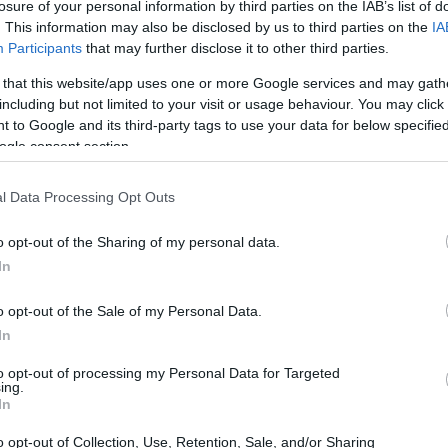
losure of your personal information by third parties on the IAB’s list of
. This information may also be disclosed by us to third parties on the
IA
Participants
that may further disclose it to other third parties.
 that this website/app uses one or more Google services and may gath
including but not limited to your visit or usage behaviour. You may click 
 to Google and its third-party tags to use your data for below specifi
ogle consent section.
l Data Processing Opt Outs
o opt-out of the Sharing of my personal data.
In
42
49
,
,
. Embora não houvesse vencedores na faixa
remiados ao acertar cinco ou quatro números.
o opt-out of the Sale of my Personal Data.
In
to opt-out of processing my Personal Data for Targeted
ing.
In
ganhadoras
que acertaram cinco números, cada uma
6.825 apostas
o opt-out of Collection, Use, Retention, Sale, and/or Sharing
m disso,
conseguiram acertar quatro