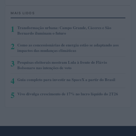
MAIS LIDOS
1
Transformação urbana: Campo Grande, Cáceres e São
Bernardo iluminam o futuro
2
Como as concessionárias de energia estão se adaptando aos
impactos das mudanças climáticas
3
Pesquisas eleitorais mostram Lula à frente de Flávio
Bolsonaro nas intenções de voto
4
Guia completo para investir na SpaceX a partir do Brasil
5
Vivo divulga crescimento de 17% no lucro líquido do 2T26