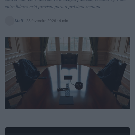
entre líderes está previsto para a próxima semana
Staff
·
28 fevereiro 2026
· 4 min