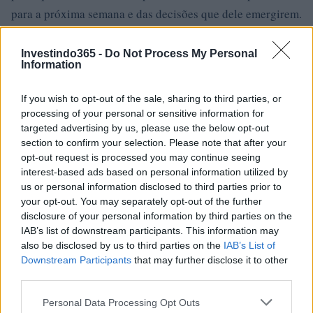
para a próxima semana e das decisões que dele emergirem.
Investindo365 -
Do Not Process My Personal
Information
AUTOR
Staff
If you wish to opt-out of the sale, sharing to third parties, or
processing of your personal or sensitive information for
targeted advertising by us, please use the below opt-out
section to confirm your selection. Please note that after your
opt-out request is processed you may continue seeing
interest-based ads based on personal information utilized by
us or personal information disclosed to third parties prior to
your opt-out. You may separately opt-out of the further
disclosure of your personal information by third parties on the
IAB’s list of downstream participants. This information may
also be disclosed by us to third parties on the
IAB’s List of
Downstream Participants
that may further disclose it to other
third parties.
Please note that this website/app uses one or more Google
Personal Data Processing Opt Outs