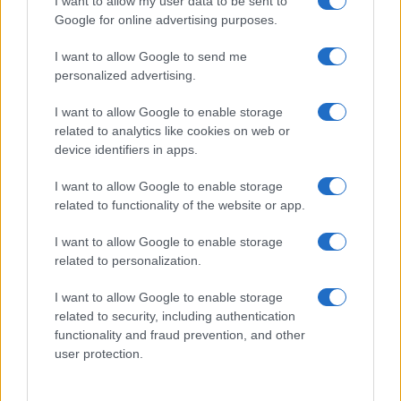
I want to allow my user data to be sent to
Google for online advertising purposes.
I want to allow Google to send me
Como as concessionárias de energia estão se adaptando aos
personalized advertising.
impactos das mudanças climáticas
Bruno Costa · 6 ago 2026
I want to allow Google to enable storage
related to analytics like cookies on web or
NEWS
device identifiers in apps.
I want to allow Google to enable storage
related to functionality of the website or app.
I want to allow Google to enable storage
related to personalization.
I want to allow Google to enable storage
related to security, including authentication
functionality and fraud prevention, and other
user protection.
Confira os números sorteados no concurso 3754 da Lotofácil