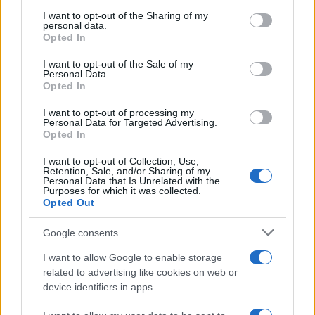
services and may gather and store information including but
not limited to your visit or usage behaviour. You may click to
I want to opt-out of the Sharing of my
personal data.
grant or deny consent to Google and its third-party tags to
Opted In
use your data for below specified purposes in below Google
consent section.
I want to opt-out of the Sale of my
Personal Data.
Opted In
I want to opt-out of processing my
Personal Data for Targeted Advertising.
Continue lendo
Opted In
I want to opt-out of Collection, Use,
Retention, Sale, and/or Sharing of my
NEWS
Personal Data that Is Unrelated with the
Purposes for which it was collected.
Opted Out
Google consents
I want to allow Google to enable storage
related to advertising like cookies on web or
device identifiers in apps.