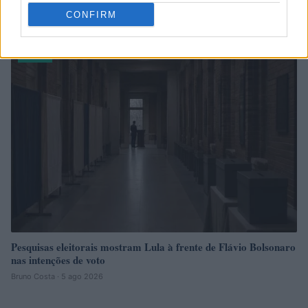
em São Paulo
CONFIRM
Beatriz Almeida · 6 ago 2026
NEWS
Pesquisas eleitorais mostram Lula à frente de Flávio Bolsonaro
nas intenções de voto
Bruno Costa · 5 ago 2026