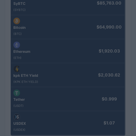
$85,763.00
SyBTC
(SYBTC)
$64,990.00
Bitcoin
(BTC)
$1,920.03
Ethereum
(ETH)
$2,030.62
kpk ETH Yield
(KPK ETH YIELD)
$0.999
Tether
(USDT)
$1.07
USDEX
(USDEX)