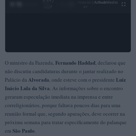
0:27 /
Ad
hub
Media
POWERED
1
/
4
4:27
BY
Fernando Haddad
O ministro da Fazenda,
, declarou que
não discutiu candidaturas durante o jantar realizado no
Alvorada
Luiz
Palácio da
, onde esteve com o presidente
Inácio Lula da Silva
. As informações sobre o encontro
geraram especulação imediata na imprensa e entre
correligionários, porque faltava poucos dias para uma
reunião formal que, segundo apurações, deve ocorrer na
próxima semana para tratar especificamente do palanque
São Paulo
em
.