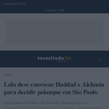
Pular para o conteúdo
8 agosto 2026
8 agosto 2026
⌕
×
⌕
NEWS
Buscar
Lula deve convocar Haddad e Alckmin
para decidir palanque em São Paulo
Após jantar no Palácio da Alvorada, Haddad nega ter
conversado com Lula sobre a eleição paulista; encontro formal