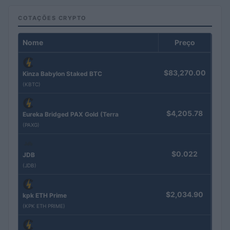
COTAÇÕES CRYPTO
Nome
Preço
$83,270.00
Kinza Babylon Staked BTC
(KBTC)
$4,205.78
Eureka Bridged PAX Gold (Terra
(PAXG)
$0.022
JDB
(JDB)
$2,034.90
kpk ETH Prime
(KPK ETH PRIME)