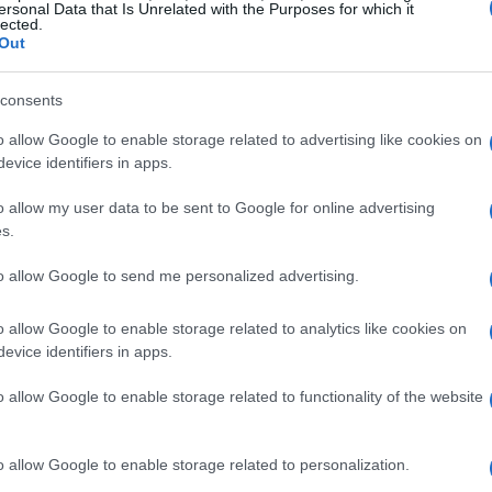
ersonal Data that Is Unrelated with the Purposes for which it
lected.
Out
e adaptaram diligentemente ao protocolo, depositando mais
consents
lhado arduamente para expandir o protocolo. Eles já
o allow Google to enable storage related to advertising like cookies on
lataforma nos últimos meses na forma de LUNA e SOL
evice identifiers in apps.
o allow my user data to be sent to Google for online advertising
s.
to allow Google to send me personalized advertising.
taqueamento líquido baseada em Ethereum, com
o allow Google to enable storage related to analytics like cookies on
queamento blockchain.” Ele permite que os usuários
evice identifiers in apps.
, LUNA ou SOL.
o allow Google to enable storage related to functionality of the website
 de dupla imersão?
o allow Google to enable storage related to personalization.