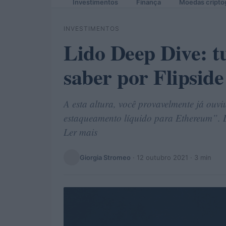
Investimentos
Finança
Moedas cripto
INVESTIMENTOS
Lido Deep Dive: t
saber por Flipsid
A esta altura, você provavelmente já ouv
estaqueamento líquido para Ethereum”. Des
Ler mais
Giorgia Stromeo
·
12 outubro 2021
· 3 min