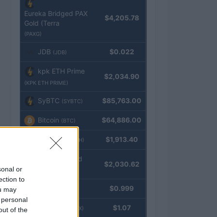
Eureka Bridged PAX
$4,205.78
Gold (Terra
(PAXG)
JDB
$0.022
(JDB)
kpk ETH Prime
$2,034.90
(KPK ETH PRIME)
SyBTC
$85,763.00
(SYBTC)
Bitcoin
$64,886.00
(BTC)
Ethereum
$1,913.40
(ETH)
kpk ETH Yield
$2,030.62
sonal or
(KPK ETH YIELD)
ection to
Tether
$0.999
ou may
(USDT)
 personal
USDEX
$1.07
(USDEX)
out of the