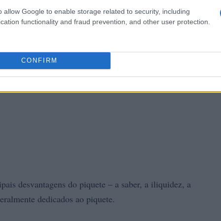
o allow Google to enable storage related to security, including
cation functionality and fraud prevention, and other user protection.
CONFIRM
ais desvantagens do piquete – a saber, a iliquidez, a
geralmente dedicados ao piquete.