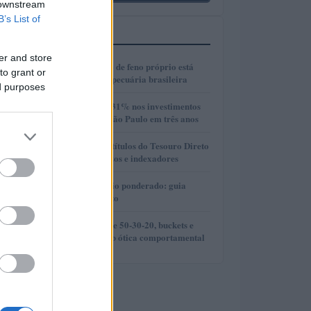
 downstream
B’s List of
MAIS LIDOS
er and store
1
Como a produção de feno próprio está
to grant or
transformando a pecuária brasileira
ed purposes
2
Crescimento de 131% nos investimentos
imobiliários em São Paulo em três anos
3
Como selecionar títulos do Tesouro Direto
com base em prazos e indexadores
4
DCA e preço médio ponderado: guia
prático para cripto
5
Comparação entre 50-30-20, buckets e
metas SMART sob ótica comportamental