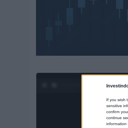
0:28 / 3:19
1
/
4
Investind
If you wish 
sensitive in
confirm you
continue se
information 