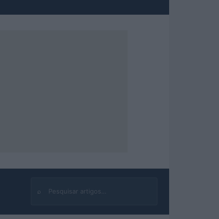
⌕
Buscar