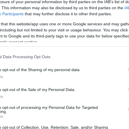
losure of your personal information by third parties on the IAB’s list of
. This information may also be disclosed by us to third parties on the
IA
falar do Lido, conhecido como a “solução de
Participants
that may further disclose it to other third parties.
 that this website/app uses one or more Google services and may gath
including but not limited to your visit or usage behaviour. You may click 
 to Google and its third-party tags to use your data for below specifi
ogle consent section.
l Data Processing Opt Outs
o opt-out of the Sharing of my personal data.
In
o opt-out of the Sale of my Personal Data.
In
to opt-out of processing my Personal Data for Targeted
ing.
In
o opt-out of Collection, Use, Retention, Sale, and/or Sharing