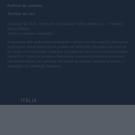
Política de cookies
Termos de uso
Copyright © 2026 · Publicado no Brasil por AdHub Media S.r.l. — Número
REA 2729933
Todos os direitos reservados
A Investindo365 está comprometida em manter suas informações precisas e
atualizadas. Essas informações podem ser diferentes daquelas que você vê
ao visitar uma instituição financeira, provedor de serviços ou site de produto
específico. Todos os produtos financeiros, compra de produtos e serviços
são apresentados sem garantia. Ao avaliar as ofertas, consulte os termos e
condições da instituição financeira.
ITÁLIA
Casa Magazine
Cineverse Magazine
Donne Magazine