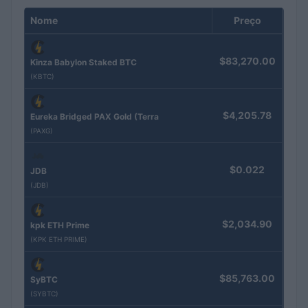
Nome
Preço
$83,270.00
Kinza Babylon Staked BTC
(KBTC)
$4,205.78
Eureka Bridged PAX Gold (Terra
(PAXG)
$0.022
JDB
(JDB)
$2,034.90
kpk ETH Prime
(KPK ETH PRIME)
$85,763.00
SyBTC
(SYBTC)