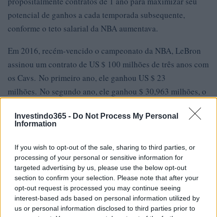
propositalmente contratos de 1 ano para maximizar seu
potencial de ganhos a cada temporada subsequente,
conforme o teto salarial da NBA aumentava.
Em 2016, recém-vencido o campeonato da NBA, LeBron
assinou um contrato de US $ 100 milhões de três anos com
os Cavs. No primeiro ano, ele ganhou US $ 23
milhões. No segundo ano, ele ganhou $ 30,963 milhões, o
que também o tornou o jogador mais bem pago da liga
Investindo365 -
Do Not Process My Personal
pela primeira vez em sua carreira. No terceiro ano do
Information
acordo, ele ganhou $ 33,285 milhões, o líder da liga.
If you wish to opt-out of the sale, sharing to third parties, or
Antes da temporada 2018-2019, LeBron mudou-se do
processing of your personal or sensitive information for
Cavs para o Lakers com um negócio de US $ 153 milhões
targeted advertising by us, please use the below opt-out
section to confirm your selection. Please note that after your
de quatro anos que paga um salário médio anual de US $
opt-out request is processed you may continue seeing
38 milhões.
interest-based ads based on personal information utilized by
us or personal information disclosed to third parties prior to