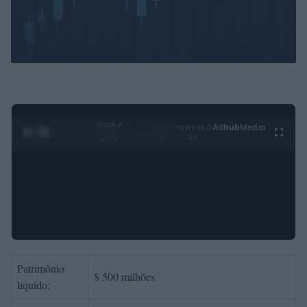
0:30 /
Ad
hub
Media
POWERED
1
/
4
3:19
BY
Patrimônio
$ 500 milhões
líquido: