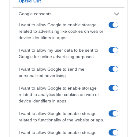
Opted Out
$ 100 milhões todos os anos durante seus quatro anos em
Google consents
LA. Talvez perto de $ 110 ou $ 120 milhões. Mesmo no
nível de $ 100 milhões, no quarto ano de seu contrato,
I want to allow Google to enable storage
related to advertising like cookies on web or
LeBron James ultrapassará a marca de $ 1 bilhão de
device identifiers in apps.
ganhos na carreira.
I want to allow my user data to be sent to
Supondo que LeBron assine pelo menos mais um contrato
Google for online advertising purposes.
de três anos com a NBA antes de se aposentar, em 2024
I want to allow Google to send me
seu salário total na NBA será de aproximadamente US $
personalized advertising.
350 milhões. Quando tudo estiver somado, LeBron
I want to allow Google to enable storage
provavelmente se aposentará em cerca de 2025 com cerca
related to analytics like cookies on web or
de US $ 1,1 bilhão em ganhos totais de carreira. Pela
device identifiers in apps.
nossa estimativa, se LeBron seguir os passos de lendas
I want to allow Google to enable storage
como Michael Jordan, Magic Johnson e Kobe Bryant, seu
related to functionality of the website or app.
patrimônio líquido ultrapassará US $ 1 bilhão em 2035
I want to allow Google to enable storage
quando ele tiver 51 anos.