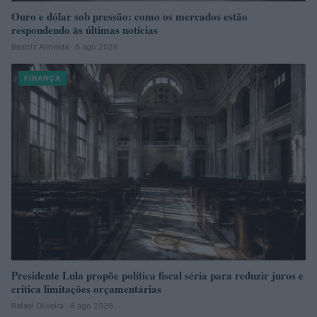
Ouro e dólar sob pressão: como os mercados estão
respondendo às últimas notícias
Beatriz Almeida · 6 ago 2026
FINANÇA
Presidente Lula propõe política fiscal séria para reduzir juros e
critica limitações orçamentárias
Rafael Oliveira · 6 ago 2026