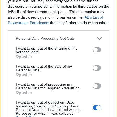
Em novembro de 2020, LeBron e os Lakers anunciaram
your opt-out. You may separately opt-out of the further
disclosure of your personal information by third parties on the
uma extensão do contrato de dois anos de $ 85 milhões
IAB’s list of downstream participants. This information may
que o manterá com a equipe até 2023. Isso significa $ 42,5
also be disclosed by us to third parties on the
IAB’s List of
milhões por ano no salário base da NBA.
Downstream Participants
that may further disclose it to other
third parties.
LeBron James será um bilionário
?
Please note that this website/app uses one or more Google
Personal Data Processing Opt Outs
services and may gather and store information including but
Dentro da próxima década, mas mais sobre isso em um
not limited to your visit or usage behaviour. You may click to
I want to opt-out of the Sharing of my
personal data.
momento. Antes de se tornar um bilionário com
grant or deny consent to Google and its third-party tags to
Opted In
use your data for below specified purposes in below Google
patrimônio líquido, LeBron deve primeiro ingressar no
consent section.
I want to opt-out of the Sale of my
clube de atletas de um bilhão de dólares. Esse clube tem
Personal Data.
Opted In
atualmente seis membros: Michael Schumacher ($ 1
bilhão), Floyd Mayweather ($ 1,1 bilhão) Jack Nicklaus ($
I want to opt-out of processing my
Personal Data for Targeted Advertising.
1,15 bilhão), Arnold Palmer ($ 1,35 bilhão), Tiger Woods
Opted In
($ 1,65 bilhão) e Michael Jordan ($ 1,9 bilhão).
I want to opt-out of Collection, Use,
Retention, Sale, and/or Sharing of my
Quando você combina seu novo salário e endossos futuros,
Personal Data that Is Unrelated with the
Purposes for which it was collected.
os ganhos da carreira de LeBron chegarão facilmente a US