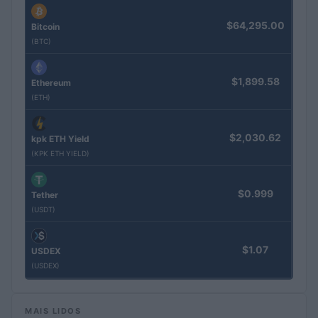
$64,295.00
Bitcoin
(BTC)
$1,899.58
Ethereum
(ETH)
$2,030.62
kpk ETH Yield
(KPK ETH YIELD)
$0.999
Tether
(USDT)
$1.07
USDEX
(USDEX)
MAIS LIDOS