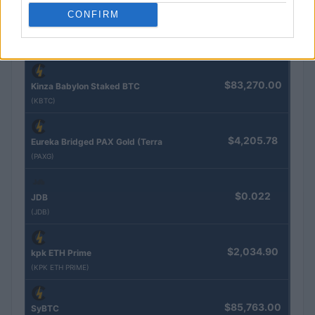
COTAÇÕES CRYPTO
CONFIRM
Nome
Preço
$83,270.00
Kinza Babylon Staked BTC
(KBTC)
$4,205.78
Eureka Bridged PAX Gold (Terra
(PAXG)
$0.022
JDB
(JDB)
$2,034.90
kpk ETH Prime
(KPK ETH PRIME)
$85,763.00
SyBTC