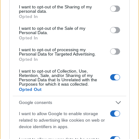
services and may gather and store information including but
not limited to your visit or usage behaviour. You may click to
I want to opt-out of the Sharing of my
personal data.
grant or deny consent to Google and its third-party tags to
Opted In
use your data for below specified purposes in below Google
Redução histórica do desmatamento na Amazônia entre agosto
consent section.
de 2026 e julho de 2026
I want to opt-out of the Sale of my
Personal Data.
Beatriz Almeida · 7 ago 2026
Opted In
I want to opt-out of processing my
NÃO CLASSIFICADO
Personal Data for Targeted Advertising.
Opted In
I want to opt-out of Collection, Use,
Retention, Sale, and/or Sharing of my
Personal Data that Is Unrelated with the
Purposes for which it was collected.
Opted Out
Google consents
I want to allow Google to enable storage
related to advertising like cookies on web or
device identifiers in apps.
Brent cai 8.3% e arrasta petróleo e ouro para baixo