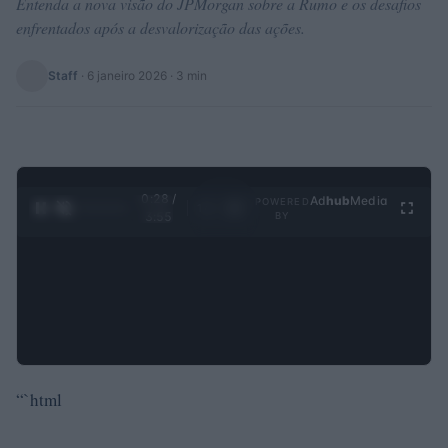
Entenda a nova visão do JPMorgan sobre a Rumo e os desafios
enfrentados após a desvalorização das ações.
Staff
·
6 janeiro 2026
· 3 min
0:28 /
Ad
hub
Media
POWERED
1
/
4
3:55
BY
“`html