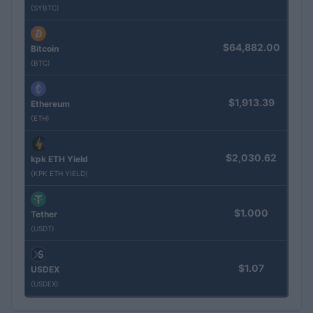
(SYBTC)
$64,882.00
Bitcoin
(BTC)
$1,913.39
Ethereum
(ETH)
$2,030.62
kpk ETH Yield
(KPK ETH YIELD)
$1.000
Tether
(USDT)
$1.07
USDEX
(USDEX)