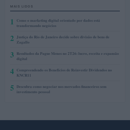
MAIS LIDOS
1
Como o marketing digital orientado por dados está
transformando negócios
2
Justiça do Rio de Janeiro decide sobre divisão de bens de
Zagallo
3
Resultados da Pague Menos no 2T26: lucro, receita e expansão
digital
4
Compreendendo os Benefícios de Reinvestir Dividendos no
KNCR11
5
Descubra como negociar nos mercados financeiros sem
investimento pessoal