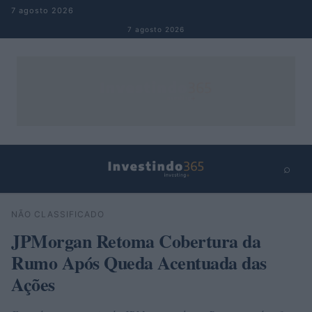
Pular para o conteúdo
7 agosto 2026
7 agosto 2026
⌕
×
⌕
NÃO CLASSIFICADO
Buscar
JPMorgan Retoma Cobertura da
Rumo Após Queda Acentuada das
Ações