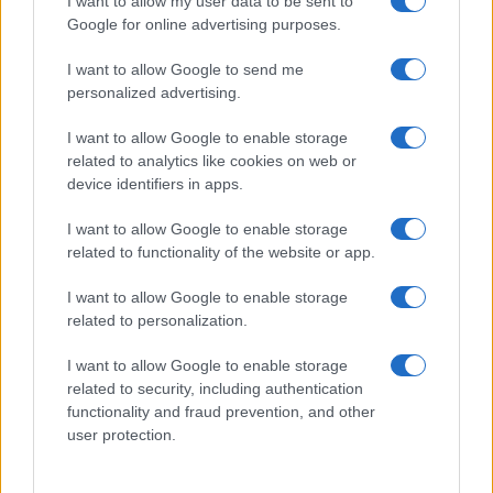
I want to allow my user data to be sent to
Rafael Oliveira · 7 ago 2026
Google for online advertising purposes.
NÃO CLASSIFICADO
I want to allow Google to send me
personalized advertising.
I want to allow Google to enable storage
related to analytics like cookies on web or
device identifiers in apps.
I want to allow Google to enable storage
related to functionality of the website or app.
I want to allow Google to enable storage
related to personalization.
I want to allow Google to enable storage
Petróleo Brent cai 8.3% e arrasta commodities em agosto de
related to security, including authentication
2026
functionality and fraud prevention, and other
Rafael Oliveira · 6 ago 2026
user protection.