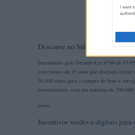
I want t
authenti
Descanse no Sul 2.0
Introduzido pelo Decreto-Lei nº 60 de 07-0
com menos de 35 anos que desejam iniciar 
50.000 euros para a compra de bens e servi
investimentos, com um máximo de 200.000
euros.
Incentivos verdes e digitais par