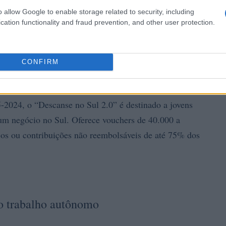
o allow Google to enable storage related to security, including
cation functionality and fraud prevention, and other user protection.
CONFIRM
5-2024, o “Descanse no Sul 2.0” é destinado a jovens
um negócio no Sul. Oferece vouchers de 40.000 a
ços ou contribuições não reembolsáveis de até 75% dos
a o trabalho autônomo