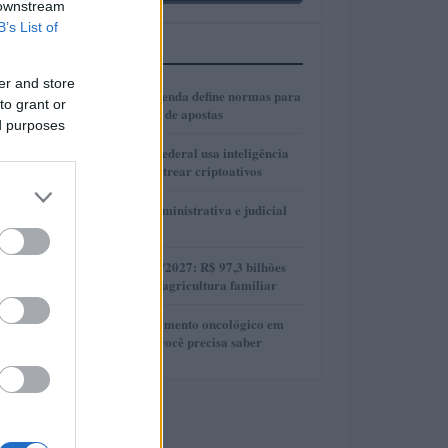
 downstream
B’s List of
MAIS LIDOS
er and store
1
Ministério da Fazenda define normas para
to grant or
anúncios de casas de apostas
ed purposes
2
Como a Receita Federal usa inteligência
artificial para rastrear criptoativos
3
Guia de defesa administrativa e judicial
em litígios fiscais
4
Plano Safra 2026/2027: R$ 97,3 bilhões
para fortalecer a agricultura familiar
5
Direito ao esquecimento oncológico em
2024: tudo o que você precisa saber