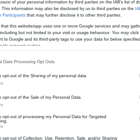
losure of your personal information by third parties on the IAB’s list of
. This information may also be disclosed by us to third parties on the
IA
Participants
that may further disclose it to other third parties.
 that this website/app uses one or more Google services and may gath
including but not limited to your visit or usage behaviour. You may click 
 to Google and its third-party tags to use your data for below specifi
ogle consent section.
l Data Processing Opt Outs
o opt-out of the Sharing of my personal data.
In
o opt-out of the Sale of my Personal Data.
In
endedorismo juvenil 2024
to opt-out of processing my Personal Data for Targeted
ing.
In
ido para apoiar o nascimento e o desenvolvimento de
o opt-out of Collection, Use, Retention, Sale, and/or Sharing