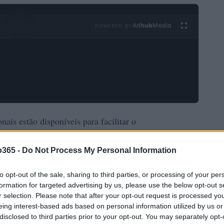
Ad
hub
Media
POWERED BY
nais estão disponíveis para facilitar o
ia fornecerá uma visão geral detalhada das
ificados até contribuições não reembolsáveis
o365 -
Do Not Process My Personal Information
to opt-out of the sale, sharing to third parties, or processing of your per
formation for targeted advertising by us, please use the below opt-out s
r selection. Please note that after your opt-out request is processed y
eing interest-based ads based on personal information utilized by us or
disclosed to third parties prior to your opt-out. You may separately opt-