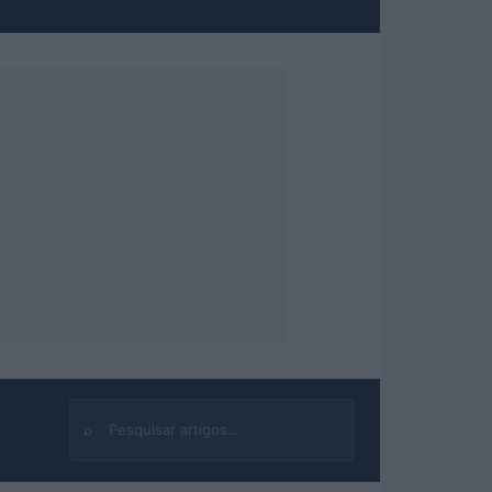
⌕
Buscar