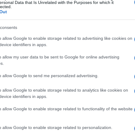
ersonal Data that Is Unrelated with the Purposes for which it
s nas regiões de Abruzzo, Basilicata, Calábria,
lected.
Out
e nas áreas da cratera sísmica da Itália Central.
na financiamento bancário com contribuições não
consents
vitalia
o allow Google to enable storage related to advertising like cookies on
evice identifiers in apps.
o allow my user data to be sent to Google for online advertising
s.
to allow Google to send me personalized advertising.
o allow Google to enable storage related to analytics like cookies on
evice identifiers in apps.
o allow Google to enable storage related to functionality of the website
o allow Google to enable storage related to personalization.