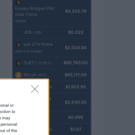
Eureka Bridged PAX
$4,205.78
Gold (Terra
(PAXG)
JDB
$0.022
(JDB)
kpk ETH Prime
$2,034.90
(KPK ETH PRIME)
SyBTC
$85,763.00
(SYBTC)
Bitcoin
$65,111.00
(BTC)
Ethereum
$1,922.95
(ETH)
kpk ETH Yield
$2,030.62
sonal or
(KPK ETH YIELD)
ection to
Tether
$0.999
ou may
(USDT)
 personal
USDEX
$1.07
(USDEX)
out of the