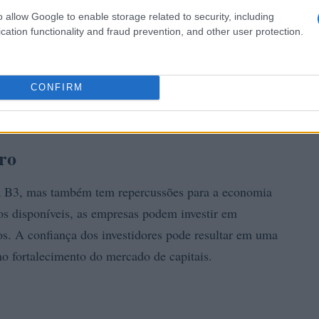
o allow Google to enable storage related to security, including
cation functionality and fraud prevention, and other user protection.
CONFIRM
ro
 a B3, mas também tem repercussões para a economia
os disponíveis, as empresas podem investir em
s. A confiança dos investidores pode resultar em uma
no fortalecimento do mercado de capitais.