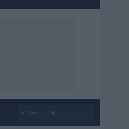
⌕
Buscar