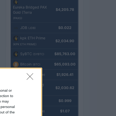
Eureka Bridged PAX
$4,205.78
Gold (Terra
(PAXG)
JDB
$0.022
(JDB)
kpk ETH Prime
$2,034.90
(KPK ETH PRIME)
SyBTC
$85,763.00
(SYBTC)
Bitcoin
$65,093.00
(BTC)
Ethereum
$1,926.41
(ETH)
kpk ETH Yield
$2,030.62
sonal or
(KPK ETH YIELD)
ection to
Tether
$0.999
ou may
(USDT)
 personal
USDEX
$1.07
(USDEX)
out of the