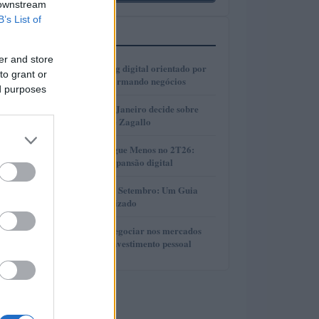
 downstream
B’s List of
MAIS LIDOS
er and store
1
Como o marketing digital orientado por
to grant or
dados está transformando negócios
ed purposes
2
Justiça do Rio de Janeiro decide sobre
divisão de bens de Zagallo
3
Resultados da Pague Menos no 2T26:
lucro, receita e expansão digital
4
Taxas de CDB em Setembro: Um Guia
Completo e Atualizado
5
Descubra como negociar nos mercados
financeiros sem investimento pessoal