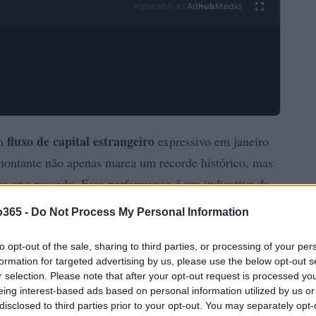
Ad
hub
Media
POWERED BY
fluxo de capital estrangeiro
um
expressivo em janeiro
 montante não apenas marca um recorde histórico, mas
o ano passado. Essa performance é um indicativo da
cionais na economia do Brasil.
o365 -
Do Not Process My Personal Information
to opt-out of the sale, sharing to third parties, or processing of your per
formation for targeted advertising by us, please use the below opt-out s
r selection. Please note that after your opt-out request is processed y
eing interest-based ads based on personal information utilized by us or
disclosed to third parties prior to your opt-out. You may separately opt-