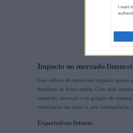
I want t
authenti
Impacto no mercado financei
Esse influxo de capital não impacta apenas
brasileira de forma ampla. Com mais recurs
expansão, inovação e na geração de emprego
valorização das ações e, por consequência, 
Expectativas futuras