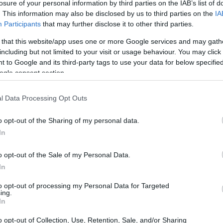
losure of your personal information by third parties on the IAB’s list of
. This information may also be disclosed by us to third parties on the
IA
Participants
that may further disclose it to other third parties.
 that this website/app uses one or more Google services and may gath
including but not limited to your visit or usage behaviour. You may click 
 to Google and its third-party tags to use your data for below specifi
ogle consent section.
l Data Processing Opt Outs
o opt-out of the Sharing of my personal data.
In
ento
o opt-out of the Sale of my Personal Data.
aneiro de 2026 destacou-se como o mês com o maior
In
nício da série histórica. O valor dos recursos injetados
to opt-out of processing my Personal Data for Targeted
 atratividade do mercado brasileiro para investidores
ing.
In
o opt-out of Collection, Use, Retention, Sale, and/or Sharing