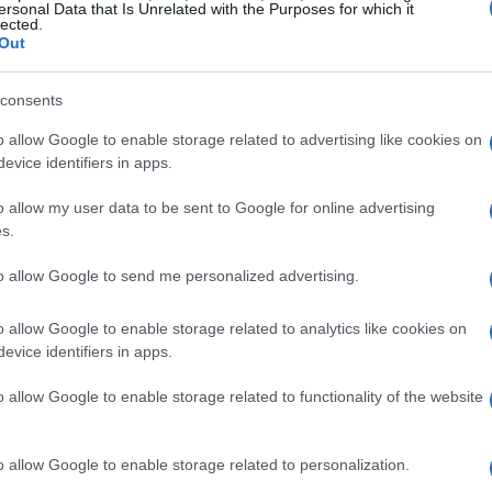
ersonal Data that Is Unrelated with the Purposes for which it
mento
lected.
Out
scimento estão a estabilidade política e econômica do
nvestimentos. A recuperação econômica, juntamente com
consents
 favorável para a entrada de novos recursos.
o allow Google to enable storage related to advertising like cookies on
evice identifiers in apps.
 e a valorização do real também contribuem para atrair
o allow my user data to be sent to Google for online advertising
adores de produtos agrícolas e minerais, o Brasil se
s.
.
to allow Google to send me personalized advertising.
o allow Google to enable storage related to analytics like cookies on
evice identifiers in apps.
o allow Google to enable storage related to functionality of the website
o allow Google to enable storage related to personalization.