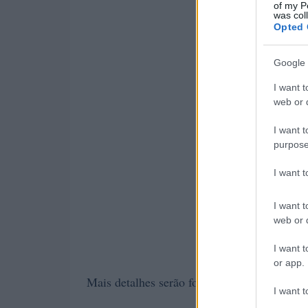
of my P
was col
Opted 
Google 
I want t
web or d
I want t
purpose
I want 
I want t
web or d
I want t
or app.
Mais detalhes serão fornecidos à medida que
I want t