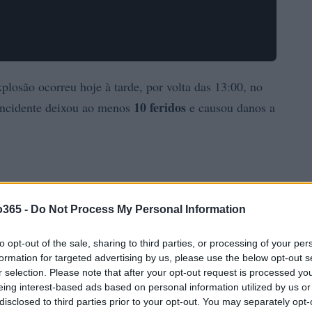
losão ocorreu hoje à tarde, por volta das 13:00, no
10 feridos
incidente deixou ao menos
e causou danos a
o365 -
Do Not Process My Personal Information
to opt-out of the sale, sharing to third parties, or processing of your per
formation for targeted advertising by us, please use the below opt-out s
r selection. Please note that after your opt-out request is processed y
eing interest-based ads based on personal information utilized by us or
disclosed to third parties prior to your opt-out. You may separately opt-