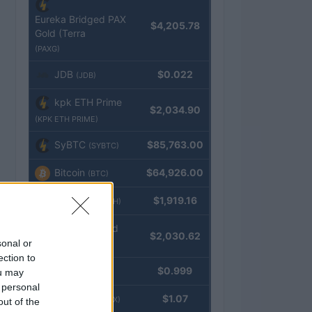
Eureka Bridged PAX
$4,205.78
Gold (Terra
(PAXG)
JDB
$0.022
(JDB)
kpk ETH Prime
$2,034.90
(KPK ETH PRIME)
SyBTC
$85,763.00
(SYBTC)
Bitcoin
$64,926.00
(BTC)
Ethereum
$1,919.16
(ETH)
kpk ETH Yield
$2,030.62
sonal or
(KPK ETH YIELD)
ection to
Tether
$0.999
ou may
(USDT)
 personal
USDEX
$1.07
(USDEX)
out of the