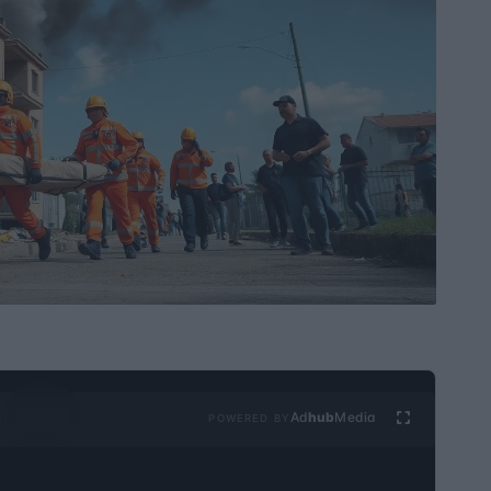
Ad
hub
Media
POWERED BY