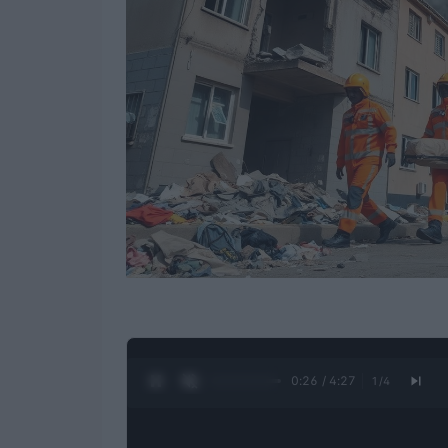
0:27 / 4:27
1
/
4