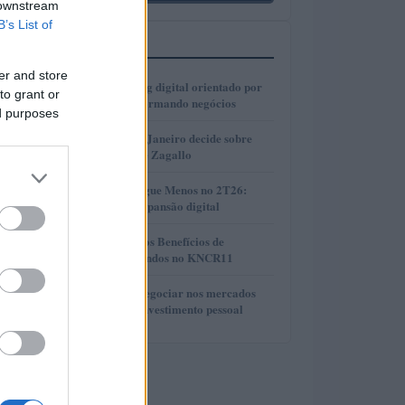
 downstream
B’s List of
MAIS LIDOS
er and store
1
Como o marketing digital orientado por
to grant or
dados está transformando negócios
ed purposes
2
Justiça do Rio de Janeiro decide sobre
divisão de bens de Zagallo
3
Resultados da Pague Menos no 2T26:
lucro, receita e expansão digital
4
Compreendendo os Benefícios de
Reinvestir Dividendos no KNCR11
5
Descubra como negociar nos mercados
financeiros sem investimento pessoal