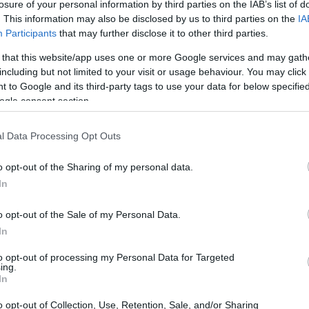
losure of your personal information by third parties on the IAB’s list of
. This information may also be disclosed by us to third parties on the
IA
Participants
that may further disclose it to other third parties.
 that this website/app uses one or more Google services and may gath
including but not limited to your visit or usage behaviour. You may click 
 to Google and its third-party tags to use your data for below specifi
ogle consent section.
a
, a explosão pode ter sido causada por um vazamento
um estrondo ensurdecedor seguido de chamas e
l Data Processing Opt Outs
xplosão. Foi aterrorizante”, disse um morador da área.
o opt-out of the Sharing of my personal data.
In
 acionados e estão no local para socorrer as vítimas.
 viaturas estão trabalhando no combate a um pequeno
o opt-out of the Sale of my Personal Data.
In
to opt-out of processing my Personal Data for Targeted
ing.
rou: “Estamos acompanhando a situação e vamos dar
In
o opt-out of Collection, Use, Retention, Sale, and/or Sharing