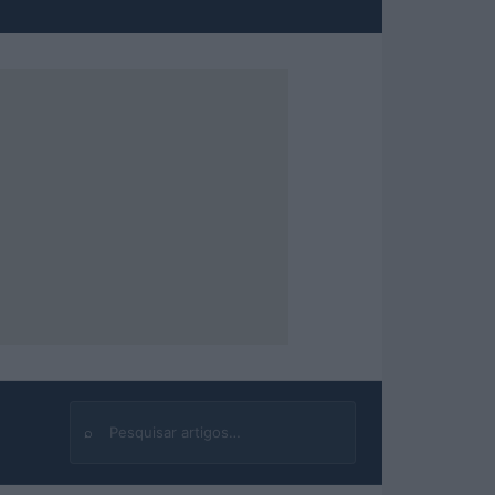
⌕
Buscar