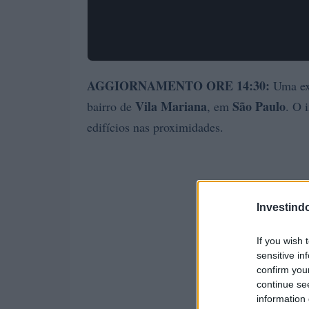
AGGIORNAMENTO ORE 14:30:
Uma exp
Vila Mariana
São Paulo
bairro de
, em
. O 
edifícios nas proximidades.
Investind
If you wish 
sensitive in
confirm you
continue se
information 