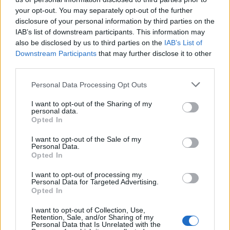
your opt-out. You may separately opt-out of the further
disclosure of your personal information by third parties on the
IAB’s list of downstream participants. This information may
also be disclosed by us to third parties on the
IAB’s List of
Downstream Participants
that may further disclose it to other
third parties.
Please note that this website/app uses one or more Google
Personal Data Processing Opt Outs
services and may gather and store information including but
not limited to your visit or usage behaviour. You may click to
I want to opt-out of the Sharing of my
personal data.
grant or deny consent to Google and its third-party tags to
Opted In
use your data for below specified purposes in below Google
consent section.
Brent cai 8.3% e arrasta petróleo e ouro para baixo
I want to opt-out of the Sale of my
Personal Data.
Rafael Oliveira · 7 ago 2026
Opted In
I want to opt-out of processing my
Personal Data for Targeted Advertising.
Opted In
COTAÇÕES CRYPTO
I want to opt-out of Collection, Use,
Nome
Preço
Retention, Sale, and/or Sharing of my
Personal Data that Is Unrelated with the