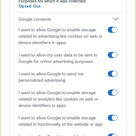
Purposes for which it was collected.
Opted Out
$83,270.00
Kinza Babylon Staked BTC
(KBTC)
Google consents
I want to allow Google to enable storage
$4,205.78
Eureka Bridged PAX Gold (Terra
related to advertising like cookies on web or
(PAXG)
device identifiers in apps.
I want to allow my user data to be sent to
$0.022
JDB
Google for online advertising purposes.
(JDB)
I want to allow Google to send me
personalized advertising.
$2,034.90
kpk ETH Prime
(KPK ETH PRIME)
I want to allow Google to enable storage
related to analytics like cookies on web or
device identifiers in apps.
$85,763.00
SyBTC
(SYBTC)
I want to allow Google to enable storage
related to functionality of the website or app.
$65,170.00
Bitcoin