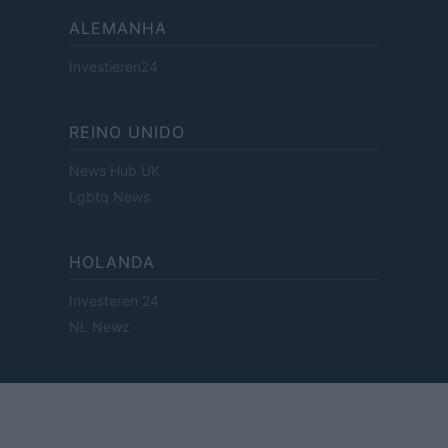
ALEMANHA
Investieren24
REINO UNIDO
News Hub UK
Lgbtq News
HOLANDA
Investeren 24
NL Newz