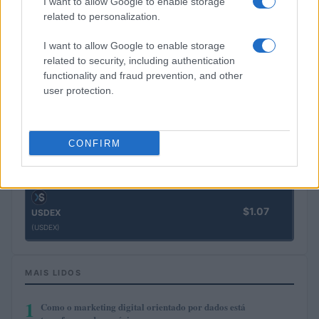
I want to allow Google to enable storage
(BTC)
related to personalization.
$1,921.41
Ethereum
I want to allow Google to enable storage
(ETH)
related to security, including authentication
functionality and fraud prevention, and other
user protection.
$2,030.62
kpk ETH Yield
(KPK ETH YIELD)
CONFIRM
$0.999
Tether
(USDT)
$1.07
USDEX
(USDEX)
MAIS LIDOS
1
Como o marketing digital orientado por dados está