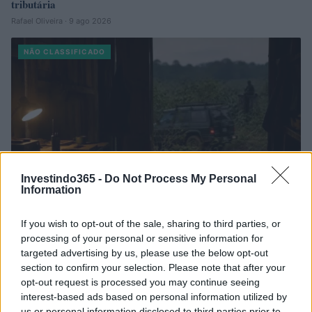
tributária
Rafael Oliveira · 9 ago 2026
NÃO CLASSIFICADO
Investindo365 -
Do Not Process My Personal
Information
If you wish to opt-out of the sale, sharing to third parties, or
processing of your personal or sensitive information for
Redução histórica do desmatamento na Amazônia entre agosto
targeted advertising by us, please use the below opt-out
de 2026 e julho de 2026
section to confirm your selection. Please note that after your
Beatriz Almeida · 7 ago 2026
opt-out request is processed you may continue seeing
interest-based ads based on personal information utilized by
NÃO CLASSIFICADO
us or personal information disclosed to third parties prior to