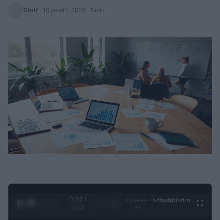
Staff
·
10 janeiro 2026
· 2 min
0:29 /
Ad
hub
Media
POWERED
1
/
4
4:27
BY