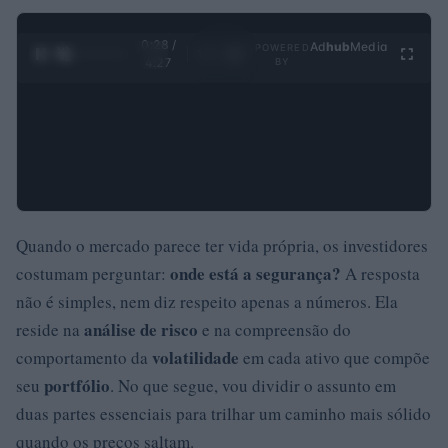
0:29 /
Ad
hub
Media
POWERED
1
/
4
4:27
BY
Quando o mercado parece ter vida própria, os investidores
onde está a segurança?
costumam perguntar:
A resposta
não é simples, nem diz respeito apenas a números. Ela
análise de risco
reside na
e na compreensão do
volatilidade
comportamento da
em cada ativo que compõe
portfólio
seu
. No que segue, vou dividir o assunto em
duas partes essenciais para trilhar um caminho mais sólido
quando os preços saltam.