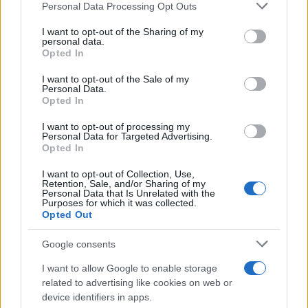
Please note that this website/app uses one or more Google
Personal Data Processing Opt Outs
services and may gather and store information including but
not limited to your visit or usage behaviour. You may click to
I want to opt-out of the Sharing of my
personal data.
grant or deny consent to Google and its third-party tags to
Opted In
use your data for below specified purposes in below Google
consent section.
I want to opt-out of the Sale of my
Personal Data.
Opted In
I want to opt-out of processing my
Personal Data for Targeted Advertising.
Opted In
Continue lendo
I want to opt-out of Collection, Use,
Retention, Sale, and/or Sharing of my
Personal Data that Is Unrelated with the
INVESTIMENTOS
Purposes for which it was collected.
Opted Out
Google consents
I want to allow Google to enable storage
related to advertising like cookies on web or
device identifiers in apps.