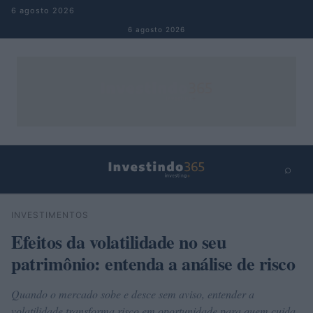
Pular para o conteúdo
6 agosto 2026
6 agosto 2026
⌕
×
⌕
INVESTIMENTOS
Buscar
Efeitos da volatilidade no seu
patrimônio: entenda a análise de risco
Quando o mercado sobe e desce sem aviso, entender a
volatilidade transforma risco em oportunidade para quem cuida