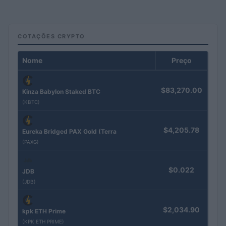
COTAÇÕES CRYPTO
Nome
Preço
$83,270.00
Kinza Babylon Staked BTC
(KBTC)
$4,205.78
Eureka Bridged PAX Gold (Terra
(PAXG)
$0.022
JDB
(JDB)
$2,034.90
kpk ETH Prime
(KPK ETH PRIME)