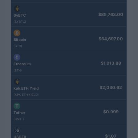
$85,763.00
SyBTC
(SYBTC)
$64,697.00
Bitcoin
(BTC)
$1,913.88
Ethereum
(ETH)
$2,030.62
kpk ETH Yield
(KPK ETH YIELD)
$0.999
Tether
(USDT)
$1.07
USDEX