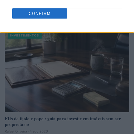
Como criar uma carteira de investimentos diversificada e
CONFIRM
equilibrada
Bruno Costa · 4 ago 2026
INVESTIMENTOS
FIIs de tijolo e papel: guia para investir em imóveis sem ser
proprietário
Rafael Oliveira · 4 ago 2026