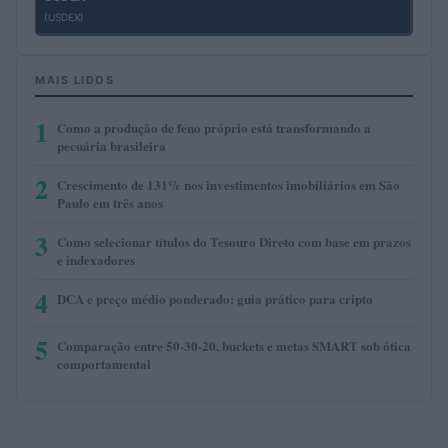
(USDEX)
MAIS LIDOS
1
Como a produção de feno próprio está transformando a
pecuária brasileira
2
Crescimento de 131% nos investimentos imobiliários em São
Paulo em três anos
3
Como selecionar títulos do Tesouro Direto com base em prazos
e indexadores
4
DCA e preço médio ponderado: guia prático para cripto
5
Comparação entre 50-30-20, buckets e metas SMART sob ótica
comportamental