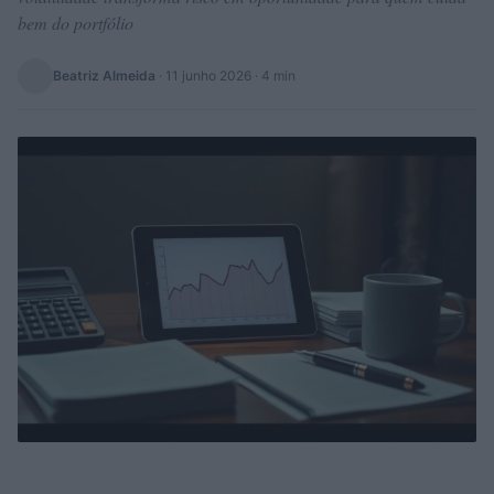
bem do portfólio
Beatriz Almeida
·
11 junho 2026
· 4 min