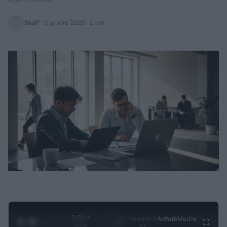
Staff
·
9 janeiro 2026
· 2 min
0:25 /
Ad
hub
Media
POWERED
1
/
4
3:55
BY