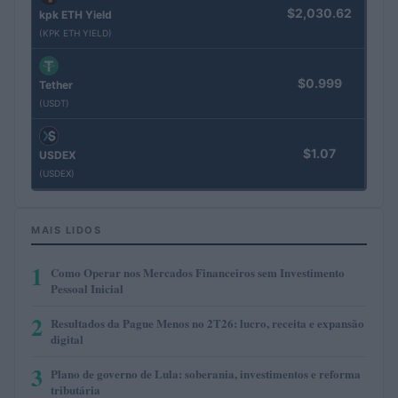
$2,030.62
kpk ETH Yield
(KPK ETH YIELD)
$0.999
Tether
(USDT)
$1.07
USDEX
(USDEX)
MAIS LIDOS
1
Como Operar nos Mercados Financeiros sem Investimento
Pessoal Inicial
2
Resultados da Pague Menos no 2T26: lucro, receita e expansão
digital
3
Plano de governo de Lula: soberania, investimentos e reforma
tributária