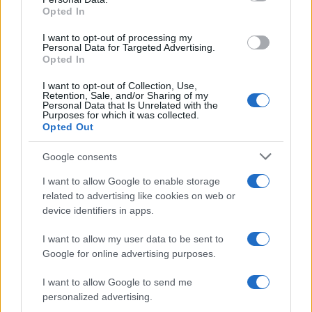
Opted In
I want to opt-out of processing my
Personal Data for Targeted Advertising.
Opted In
I want to opt-out of Collection, Use,
Redução histórica do desmatamento na Amazônia entre agosto
Retention, Sale, and/or Sharing of my
de 2026 e julho de 2026
Personal Data that Is Unrelated with the
Purposes for which it was collected.
Beatriz Almeida · 7 ago 2026
Opted Out
Google consents
COTAÇÕES CRYPTO
I want to allow Google to enable storage
related to advertising like cookies on web or
Nome
Preço
device identifiers in apps.
I want to allow my user data to be sent to
$83,270.00
Kinza Babylon Staked BTC
Google for online advertising purposes.
(KBTC)
I want to allow Google to send me
personalized advertising.
$4,205.78
Eureka Bridged PAX Gold (Terra