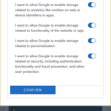
(PAXG)
I want to allow Google to enable storage
related to analytics like cookies on web or
device identifiers in apps.
$0.022
JDB
(JDB)
I want to allow Google to enable storage
related to functionality of the website or app.
$2,034.90
kpk ETH Prime
I want to allow Google to enable storage
(KPK ETH PRIME)
related to personalization.
$85,763.00
I want to allow Google to enable storage
SyBTC
related to security, including authentication
(SYBTC)
functionality and fraud prevention, and other
user protection.
$65,246.00
Bitcoin
(BTC)
CONFIRM
$1,926.43
Ethereum
(ETH)