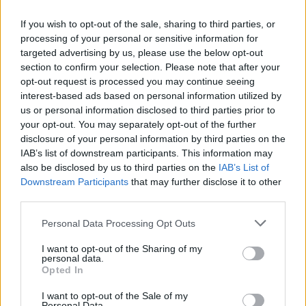
If you wish to opt-out of the sale, sharing to third parties, or
processing of your personal or sensitive information for
targeted advertising by us, please use the below opt-out
section to confirm your selection. Please note that after your
opt-out request is processed you may continue seeing
interest-based ads based on personal information utilized by
us or personal information disclosed to third parties prior to
your opt-out. You may separately opt-out of the further
disclosure of your personal information by third parties on the
Plano de governo de Lula: soberania, investimentos e reforma
IAB’s list of downstream participants. This information may
tributária
also be disclosed by us to third parties on the
IAB’s List of
Rafael Oliveira · 9 ago 2026
Downstream Participants
that may further disclose it to other
third parties.
NÃO CLASSIFICADO
Please note that this website/app uses one or more Google
Personal Data Processing Opt Outs
services and may gather and store information including but
not limited to your visit or usage behaviour. You may click to
I want to opt-out of the Sharing of my
personal data.
grant or deny consent to Google and its third-party tags to
Opted In
use your data for below specified purposes in below Google
consent section.
I want to opt-out of the Sale of my
Personal Data.