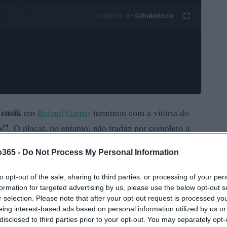
Ad
hub
Media
POWERED BY
ensik
em
Roland Garros
terminou com a vitória do
 6/7. O placar, no entanto, não traduz por completo a
hilippe Chatrier
. O jovem brasileiro, que vinha
o365 -
Do Not Process My Personal Information
antes contra nomes de peso, encontrou pela frente um
s momentos decisivos.
to opt-out of the sale, sharing to third parties, or processing of your per
formation for targeted advertising by us, please use the below opt-out s
r selection. Please note that after your opt-out request is processed y
eing interest-based ads based on personal information utilized by us or
disclosed to third parties prior to your opt-out. You may separately opt-