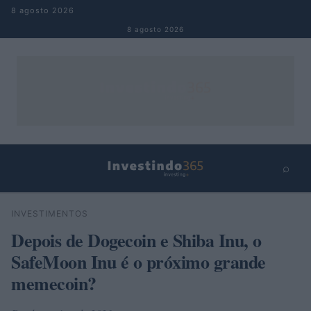
Pular para o conteúdo
8 agosto 2026
8 agosto 2026
⌕
×
⌕
INVESTIMENTOS
Buscar
Depois de Dogecoin e Shiba Inu, o
SafeMoon Inu é o próximo grande
memecoin?