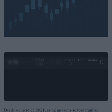
0:29 /
Ad
hub
Media
POWERED
1
/
4
3:55
BY
Desde o início de 2021, as memecoins se tornaram as