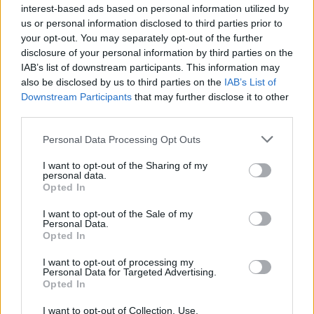
interest-based ads based on personal information utilized by
us or personal information disclosed to third parties prior to
Principais ações recomendadas para dividendos em agosto de
your opt-out. You may separately opt-out of the further
2026
disclosure of your personal information by third parties on the
Bruno Costa · 6 ago 2026
IAB’s list of downstream participants. This information may
also be disclosed by us to third parties on the
IAB’s List of
INVESTIMENTOS
Downstream Participants
that may further disclose it to other
third parties.
Please note that this website/app uses one or more Google
Personal Data Processing Opt Outs
services and may gather and store information including but
not limited to your visit or usage behaviour. You may click to
I want to opt-out of the Sharing of my
personal data.
grant or deny consent to Google and its third-party tags to
Opted In
use your data for below specified purposes in below Google
consent section.
I want to opt-out of the Sale of my
Personal Data.
Opted In
I want to opt-out of processing my
Personal Data for Targeted Advertising.
Opted In
Como criar uma carteira de investimentos diversificada e
equilibrada
I want to opt-out of Collection, Use,