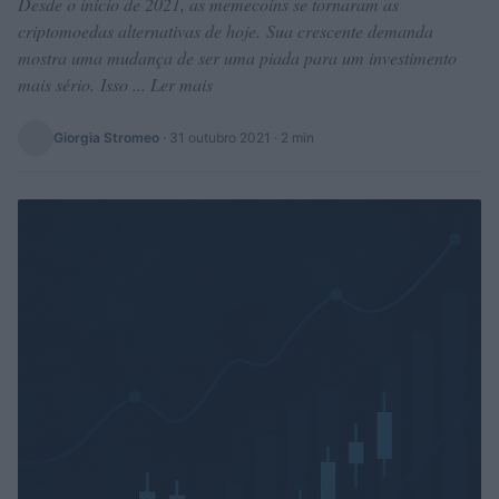
Desde o início de 2021, as memecoins se tornaram as
criptomoedas alternativas de hoje. Sua crescente demanda
mostra uma mudança de ser uma piada para um investimento
mais sério. Isso ... Ler mais
Giorgia Stromeo
·
31 outubro 2021
· 2 min