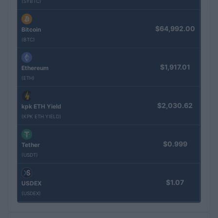
(SYBTC)
$64,992.00
Bitcoin
(BTC)
$1,917.01
Ethereum
(ETH)
$2,030.62
kpk ETH Yield
(KPK ETH YIELD)
$0.999
Tether
(USDT)
$1.07
USDEX
(USDEX)