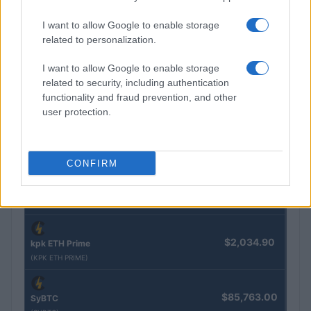
COTAÇÕES CRYPTO
I want to allow Google to enable storage
Nome
Preço
related to personalization.
I want to allow Google to enable storage
$83,270.00
Kinza Babylon Staked BTC
related to security, including authentication
(KBTC)
functionality and fraud prevention, and other
user protection.
$4,205.78
Eureka Bridged PAX Gold (Terra
(PAXG)
CONFIRM
$0.022
JDB
(JDB)
$2,034.90
kpk ETH Prime
(KPK ETH PRIME)
$85,763.00
SyBTC