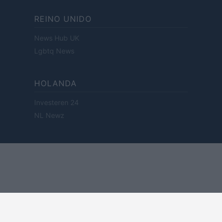
REINO UNIDO
News Hub UK
Lgbtq News
HOLANDA
Investeren 24
NL Newz