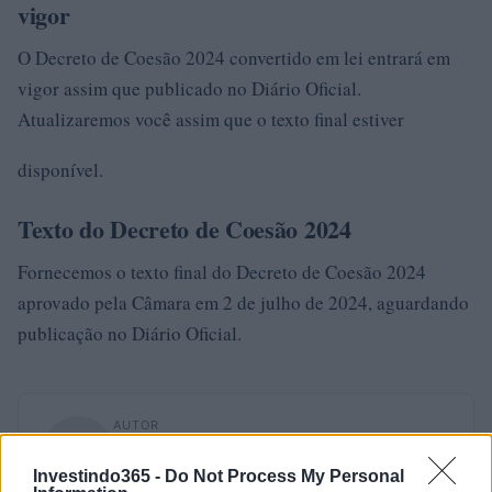
vigor
O Decreto de Coesão 2024 convertido em lei entrará em
vigor assim que publicado no Diário Oficial.
Atualizaremos você assim que o texto final estiver
disponível.
Texto do Decreto de Coesão 2024
Fornecemos o texto final do Decreto de Coesão 2024
aprovado pela Câmara em 2 de julho de 2024, aguardando
publicação no Diário Oficial.
AUTOR
Giorgia Stromeo
Investindo365 -
Do Not Process My Personal