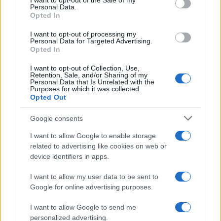
I want to opt-out of the Sale of my
Personal Data.
Continue lendo
Opted In
I want to opt-out of processing my
Personal Data for Targeted Advertising.
FISCO
Opted In
I want to opt-out of Collection, Use,
Retention, Sale, and/or Sharing of my
Personal Data that Is Unrelated with the
Purposes for which it was collected.
Opted Out
Google consents
I want to allow Google to enable storage
related to advertising like cookies on web or
device identifiers in apps.
Guia de defesa administrativa e judicial em litígios fiscais
I want to allow my user data to be sent to
Google for online advertising purposes.
Bruno Costa · 26 jul 2026
I want to allow Google to send me
FISCO
personalized advertising.