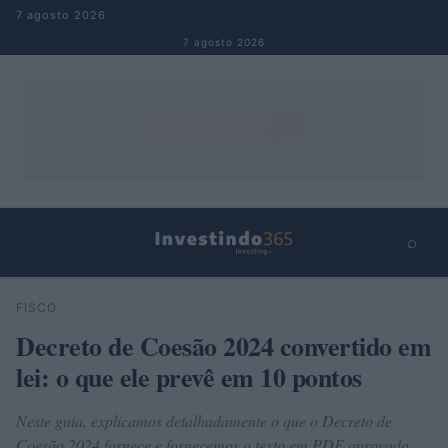
Pular para o conteúdo
7 agosto 2026
7 agosto 2026
⌕
×
⌕
FISCO
Buscar
Decreto de Coesão 2024 convertido em
lei: o que ele prevê em 10 pontos
Neste guia, explicamos detalhadamente o que o Decreto de
Coesão 2024 fornece e fornecemos o texto em PDF aprovado