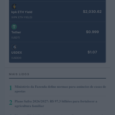
$2,030.62
kpk ETH Yield
(KPK ETH YIELD)
$0.999
Tether
(USDT)
$1.07
USDEX
(USDEX)
MAIS LIDOS
1
Ministério da Fazenda define normas para anúncios de casas de
apostas
2
Plano Safra 2026/2027: R$ 97,3 bilhões para fortalecer a
agricultura familiar