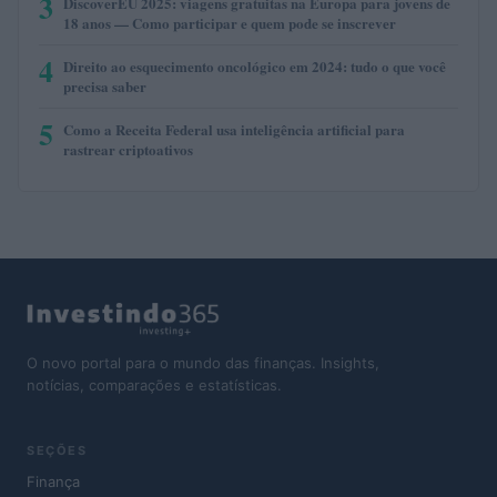
3
DiscoverEU 2025: viagens gratuitas na Europa para jovens de
18 anos — Como participar e quem pode se inscrever
4
Direito ao esquecimento oncológico em 2024: tudo o que você
precisa saber
5
Como a Receita Federal usa inteligência artificial para
rastrear criptoativos
O novo portal para o mundo das finanças. Insights,
notícias, comparações e estatísticas.
SEÇÕES
Finança