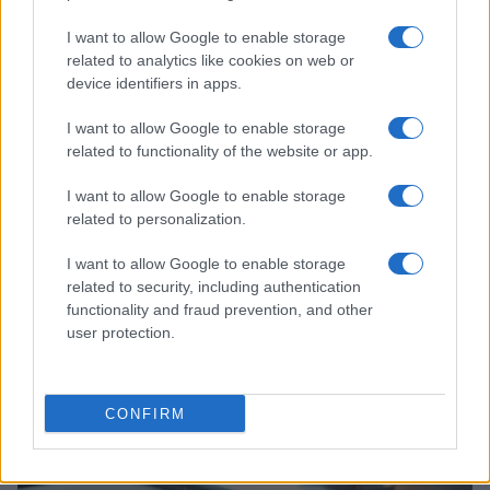
I want to allow Google to enable storage
related to analytics like cookies on web or
device identifiers in apps.
I want to allow Google to enable storage
related to functionality of the website or app.
I want to allow Google to enable storage
related to personalization.
I want to allow Google to enable storage
Como a fiscalização afeta prestadores de serviços e empresas
related to security, including authentication
functionality and fraud prevention, and other
Bruno Costa · 19 jul 2026
user protection.
FISCO
CONFIRM