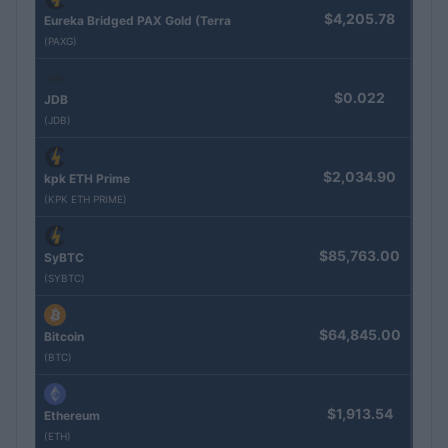
$4,205.78
Eureka Bridged PAX Gold (Terra
(PAXG)
$0.022
JDB
(JDB)
$2,034.90
kpk ETH Prime
(KPK ETH PRIME)
$85,763.00
SyBTC
(SYBTC)
$64,845.00
Bitcoin
(BTC)
$1,913.54
Ethereum
(ETH)