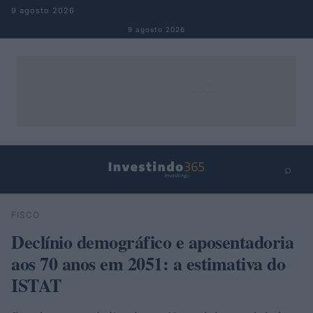
Pular para o conteúdo
9 agosto 2026
9 agosto 2026
⌕
×
⌕
FISCO
Buscar
Declínio demográfico e aposentadoria
aos 70 anos em 2051: a estimativa do
ISTAT