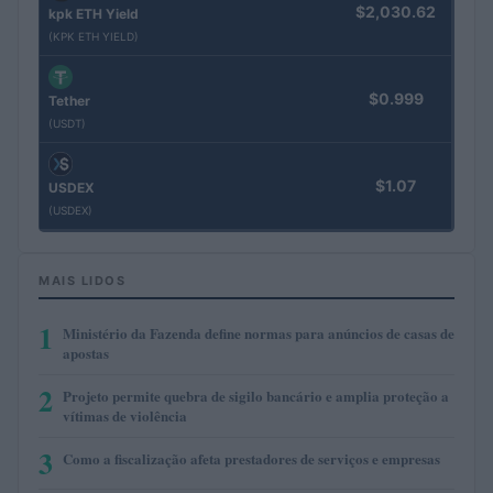
$2,030.62
kpk ETH Yield
(KPK ETH YIELD)
$0.999
Tether
(USDT)
$1.07
USDEX
(USDEX)
MAIS LIDOS
1
Ministério da Fazenda define normas para anúncios de casas de
apostas
2
Projeto permite quebra de sigilo bancário e amplia proteção a
vítimas de violência
3
Como a fiscalização afeta prestadores de serviços e empresas