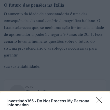
O futuro das pensões na Itália
O aumento da idade de aposentadoria é uma das
consequências do atual cenário demográfico italiano. O
Istat esclareceu que, se nenhuma ação for tomada, a idade
de aposentadoria poderá chegar a 70 anos até 2051. Esse
cenário levanta inúmeras questões sobre o futuro do
sistema previdenciário e as soluções necessárias para
garantir
sua sustentabilidade.
AUTOR
Giorgia Stromeo
Investindo365 -
Do Not Process My Personal
Information