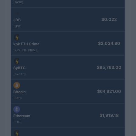
(PAXG)
$0.022
JDB
(JDB)
$2,034.90
kpk ETH Prime
(KPK ETH PRIME)
$85,763.00
SyBTC
(SYBTC)
$64,921.00
Bitcoin
(BTC)
$1,919.18
Ethereum
(ETH)