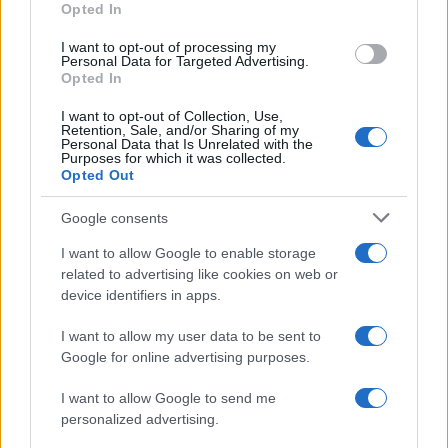
Opted In
I want to opt-out of processing my
FISCO
Personal Data for Targeted Advertising.
Opted In
I want to opt-out of Collection, Use,
Retention, Sale, and/or Sharing of my
Personal Data that Is Unrelated with the
Purposes for which it was collected.
Opted Out
Google consents
I want to allow Google to enable storage
related to advertising like cookies on web or
device identifiers in apps.
Guia completo para consultar pendências e emitir guias de
I want to allow my user data to be sent to
pagamento
Google for online advertising purposes.
Beatriz Almeida · 9 ago 2026
I want to allow Google to send me
FISCO
personalized advertising.