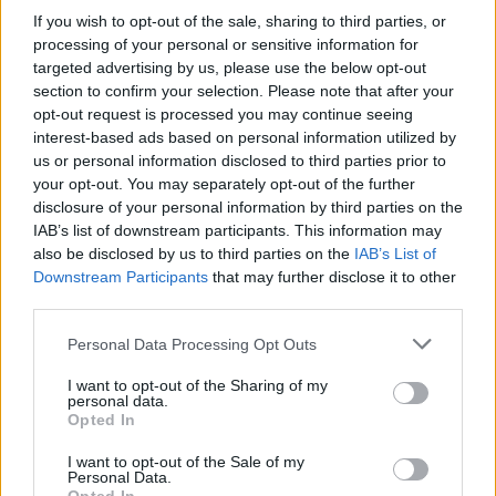
If you wish to opt-out of the sale, sharing to third parties, or
processing of your personal or sensitive information for
targeted advertising by us, please use the below opt-out
section to confirm your selection. Please note that after your
opt-out request is processed you may continue seeing
interest-based ads based on personal information utilized by
us or personal information disclosed to third parties prior to
your opt-out. You may separately opt-out of the further
disclosure of your personal information by third parties on the
IAB’s list of downstream participants. This information may
also be disclosed by us to third parties on the
IAB’s List of
Downstream Participants
that may further disclose it to other
Bitcoin no comércio: volatilidade, infraestrutura e educação do
third parties.
usuário
Please note that this website/app uses one or more Google
Personal Data Processing Opt Outs
Rafael Oliveira · 10 ago 2026
services and may gather and store information including but
not limited to your visit or usage behaviour. You may click to
I want to opt-out of the Sharing of my
MOEDAS CRIPTOGRÁFICAS
personal data.
grant or deny consent to Google and its third-party tags to
Opted In
use your data for below specified purposes in below Google
consent section.
I want to opt-out of the Sale of my
Personal Data.