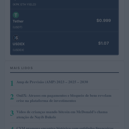
(KPK ETH YIELD)
$0.999
Tether
(USDT)
$1.07
USDEX
(USDEX)
MAIS LIDOS
1
Amp de Previsão (AMP) 2023 – 2025 – 2030
2
OnilX: Atrasos em pagamentos e bloqueio de bens revelam
crise na plataforma de investimentos
3
Vídeo de crianças usando bitcoin em McDonald’s chama
atenção de Nayib Bukele
CVM promove encontro histórico com entidades financeiras