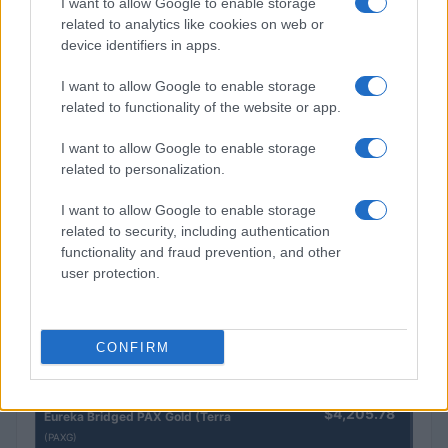
I want to allow Google to enable storage
related to analytics like cookies on web or
device identifiers in apps.
I want to allow Google to enable storage
Fundador de plataforma de criptomoedas acusado de desviar
related to functionality of the website or app.
US$ 10 milhões
I want to allow Google to enable storage
Bruno Costa · 8 ago 2026
related to personalization.
I want to allow Google to enable storage
COTAÇÕES CRYPTO
related to security, including authentication
functionality and fraud prevention, and other
user protection.
Nome
Preço
$83,270.00
Kinza Babylon Staked BTC
CONFIRM
(KBTC)
$4,205.78
Eureka Bridged PAX Gold (Terra
(PAXG)