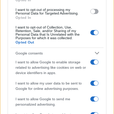
Opted In
I want to opt-out of processing my
Personal Data for Targeted Advertising.
Opted In
I want to opt-out of Collection, Use,
Retention, Sale, and/or Sharing of my
Personal Data that Is Unrelated with the
Purposes for which it was collected.
Opted Out
Liu Zhou condenado por manipulação de mercado em
plataforma de criptomoedas
Google consents
Rafael Oliveira · 10 ago 2026
I want to allow Google to enable storage
related to advertising like cookies on web or
MOEDAS CRIPTOGRÁFICAS
device identifiers in apps.
I want to allow my user data to be sent to
Google for online advertising purposes.
I want to allow Google to send me
personalized advertising.