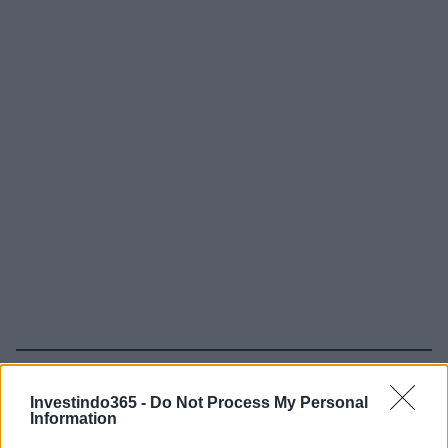
Continue lendo
Investindo365 -
Do Not Process My Personal
Information
MOEDAS CRIPTOGRÁFICAS