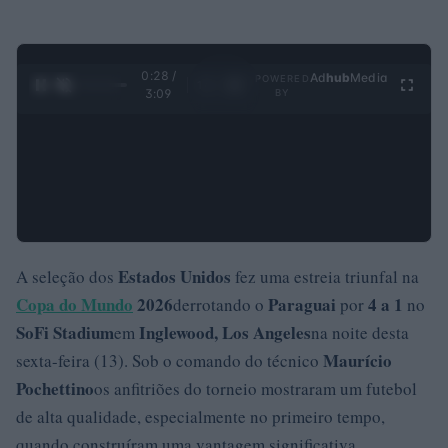
0:29 /
Ad
hub
Media
POWERED
1
/
4
3:09
BY
Estados Unidos
A seleção dos
fez uma estreia triunfal na
Copa do Mundo
2026
Paraguai
4 a 1
derrotando o
por
no
SoFi Stadium
Inglewood, Los Angeles
em
na noite desta
Maurício
sexta-feira (13). Sob o comando do técnico
Pochettino
os anfitriões do torneio mostraram um futebol
de alta qualidade, especialmente no primeiro tempo,
quando construíram uma vantagem significativa.