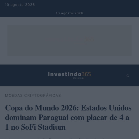
Pular para o conteúdo
10 agosto 2026
10 agosto 2026
⌕
×
⌕
MOEDAS CRIPTOGRÁFICAS
Buscar
Copa do Mundo 2026: Estados Unidos
dominam Paraguai com placar de 4 a
1 no SoFi Stadium