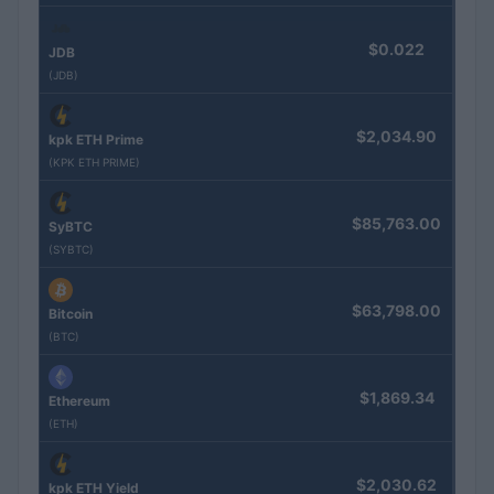
$0.022
JDB
(JDB)
$2,034.90
kpk ETH Prime
(KPK ETH PRIME)
$85,763.00
SyBTC
(SYBTC)
$63,798.00
Bitcoin
(BTC)
$1,869.34
Ethereum
(ETH)
$2,030.62
kpk ETH Yield