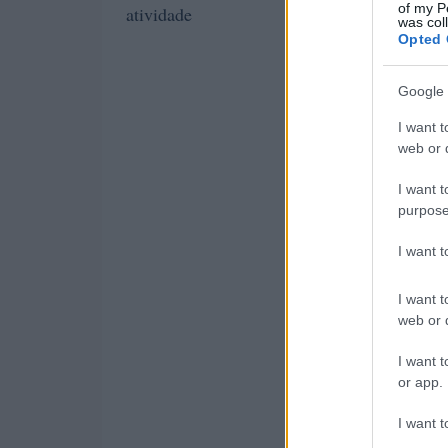
of my P
atividade
was col
Opted 
Google 
I want t
web or d
I want t
purpose
I want 
I want t
web or d
I want t
or app.
I want t