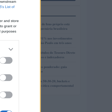
 downstream
B’s List of
MAIS LIDOS
er and store
1
Como a produção de feno próprio está
to grant or
transformando a pecuária brasileira
ed purposes
2
Crescimento de 131% nos investimentos
imobiliários em São Paulo em três anos
3
Como selecionar títulos do Tesouro Direto
com base em prazos e indexadores
4
DCA e preço médio ponderado: guia
prático para cripto
5
Comparação entre 50-30-20, buckets e
metas SMART sob ótica comportamental