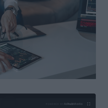
Ad
hub
Media
POWERED BY