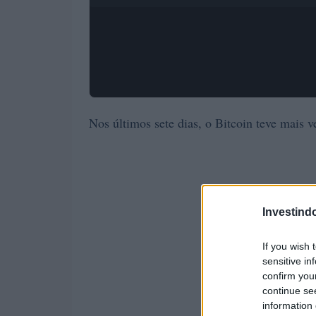
Nos últimos sete dias, o Bitcoin teve mais
Investind
If you wish 
sensitive in
confirm you
continue se
information 