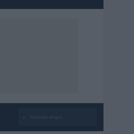
⌕
Buscar