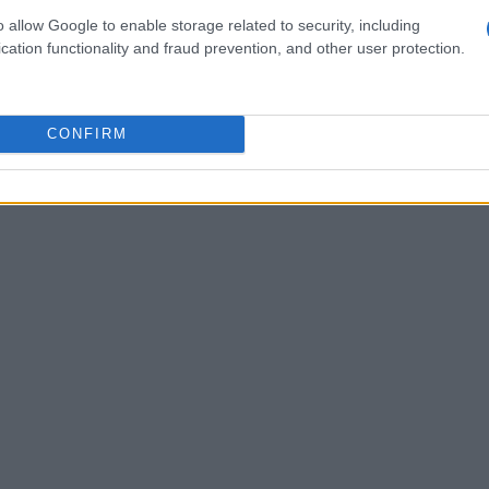
o allow Google to enable storage related to security, including
cation functionality and fraud prevention, and other user protection.
s de NFTs na rede Bitcoin foi de $126 milhões em
 CryptoSlam, essas vendas foram concluídas por
ores únicos
CONFIRM