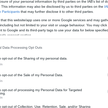
losure of your personal information by third parties on the IAB’s list of
. This information may also be disclosed by us to third parties on the
IA
Participants
that may further disclose it to other third parties.
 that this website/app uses one or more Google services and may gath
including but not limited to your visit or usage behaviour. You may click 
 to Google and its third-party tags to use your data for below specifi
ogle consent section.
l Data Processing Opt Outs
s (NFTs) na rede Ethereum aumentou nos últimos dois
de acordo com dados do CryptoSlam, a rede Bitcoin
o opt-out of the Sharing of my personal data.
ações
In
o opt-out of the Sale of my Personal Data.
In
1 de março, o volume de vendas de NFT no Ethereum
to opt-out of processing my Personal Data for Targeted
ing.
lhões do Bitcoin em mais de 115%. No entanto, ao
In
s ao longo de sete dias, o Bitcoin experimentou maior
o opt-out of Collection, Use, Retention, Sale, and/or Sharing