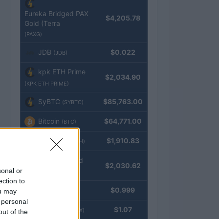
Eureka Bridged PAX
$4,205.78
Gold (Terra
(PAXG)
JDB
$0.022
(JDB)
kpk ETH Prime
$2,034.90
(KPK ETH PRIME)
SyBTC
$85,763.00
(SYBTC)
Bitcoin
$64,771.00
(BTC)
Ethereum
$1,910.83
(ETH)
kpk ETH Yield
$2,030.62
sonal or
(KPK ETH YIELD)
ection to
Tether
$0.999
ou may
(USDT)
 personal
USDEX
$1.07
(USDEX)
out of the