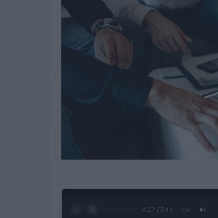
0:28 / 3:19
1
/
4